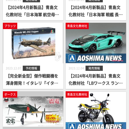
【2024年4月新製品】青島文
【2024年4月新製品】青島文
化教材社「日本海軍 航空母艦
化教材社「日本海軍 戦艦 長
飛龍」
門」
プラッツ
青島文化教材社
2023.12.07
予約情報
2023.12.04
発売情報
【完全新金型】傑作戦闘機を
【2024年4月新製品】青島文
渾身開発！イタレリ『イタリ
化教材社「LBワークス ランボ
ア空軍 マッキ MC.202 フォル
ルギーニ アヴェンタドール リ
ボークス
青島文化教材社
ゴーレ』
ミテッドエディション Ver.
2」