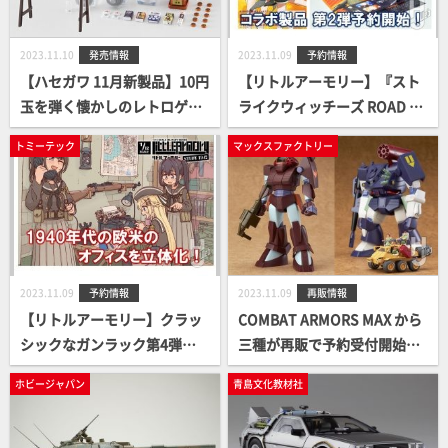
2023.11.10
発売情報
2023.11.09
予約情報
【ハセガワ 11月新製品】10円
【リトルアーモリー】『スト
玉を弾く懐かしのレトロゲー
ライクウィッチーズ ROAD to
ム登場！
BERLIN』コラボ製品第2弾が
トミーテック
マックスファクトリー
予約開始！
2023.11.09
予約情報
2023.11.09
再販情報
【リトルアーモリー】クラッ
COMBAT ARMORS MAX から
シックなガンラック第4弾！
三種が再販で予約受付開始！
現代火器の礎となった火器を
ブッシュマン / ヘイスティ /
ホビージャパン
青島文化教材社
再現する新シリーズ『STUDY
ネイティブダンサー が再び登
1942』！
場！