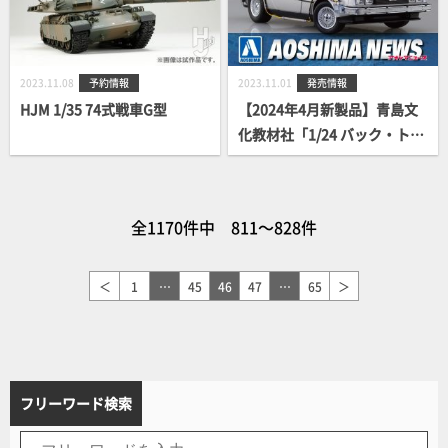
2023.11.08
予約情報
2023.11.01
発売情報
HJM 1/35 74式戦車G型
【2024年4月新製品】青島文
化教材社「1/24 バック・ト
ゥ・ザ・フューチャー PartⅠ
タイムマシン」
全1170件中 811～828件
＜
1
…
45
46
47
…
65
＞
フリーワード検索