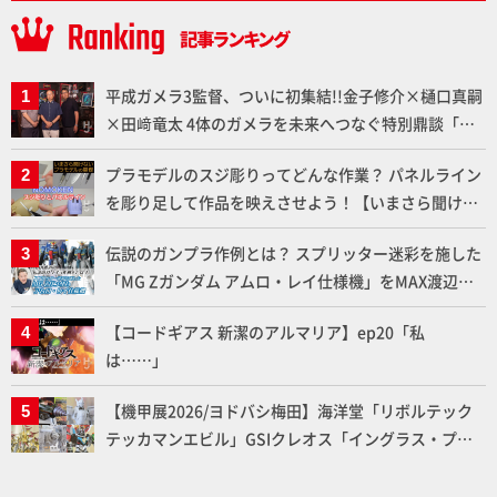
平成ガメラ3監督、ついに初集結!!金子修介×樋口真嗣
×田﨑竜太 4体のガメラを未来へつなぐ特別鼎談「ガ
メラ永久保存化プロジェクト FINAL」
プラモデルのスジ彫りってどんな作業？ パネルライン
を彫り足して作品を映えさせよう！【いまさら聞けな
いプラモデルの基礎：スジ彫りとパネルライン】
伝説のガンプラ作例とは？ スプリッター迷彩を施した
「MG Zガンダム アムロ・レイ仕様機」をMAX渡辺が
ふたたび塗る!!【試し読み】
【コードギアス 新潔のアルマリア】ep20「私
は……」
【機甲展2026/ヨドバシ梅田】海洋堂「リボルテック
テッカマンエビル」GSIクレオス「イングラス・プラ
ス」、BLITZWAY「CARBOTIX ヴォルトロン」、ベル
ファイン「TANK KONG2」など最新メカアイテム展示