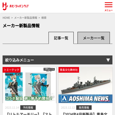
メニュー
HOME
メーカー新製品情報
検索
メーカー新製品情報
記事一覧
メーカー一覧
絞り込みメニュー
トミーテック
青島文化教材社
2023.12.14
予約情報
2023.12.12
発売情報
【リトルアーモリー】『スト
【2024年4月新製品】青島文