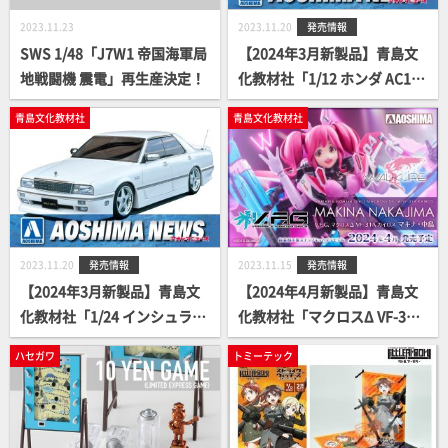
2023.11.23
2023.11.20
発売情報
SWS 1/48「J7W1 帝国海軍局
【2024年3月新製品】青島文
地戦闘機 震電」再生産決定！
化教材社「1/12 ホンダ AC16
エイプ・50 '06 カスタム 武川
青島文化教材社
青島文化教材社
仕様」
2023.11.20
発売情報
2023.11.15
発売情報
【2024年3月新製品】青島文
【2024年4月新製品】青島文
化教材社「1/24 インシュラン
化教材社「マクロスΔ VF-31A
ス Y31 シーマ '89（ニッサ
カイロス マキナ・中島」
ハセガワ
トミーテック
ン）」