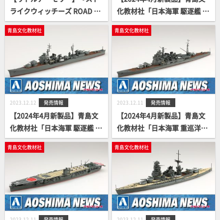
ライクウィッチーズ ROAD to
化教材社「日本海軍 駆逐艦 雪
BERLIN』コラボ製品第3弾が
風」
青島文化教材社
青島文化教材社
予約開始！
2023.12.12
発売情報
2023.12.11
発売情報
【2024年4月新製品】青島文
【2024年4月新製品】青島文
化教材社「日本海軍 駆逐艦 涼
化教材社「日本海軍 重巡洋艦
月」
高雄」
青島文化教材社
青島文化教材社
2023.12.11
発売情報
2023.12.11
発売情報