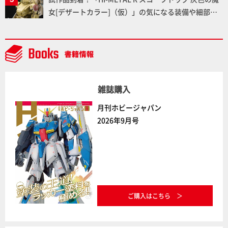
通常版の2ラインで発売！
女[デザートカラー]（仮）」の気になる装備や細部な
ど商品仕様を撮り下ろしでお届け!! 【装甲騎兵ボトム
ズ】
雑誌購入
月刊ホビージャパン
2026年9月号
ご購入はこちら