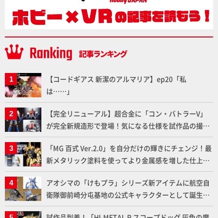
【コードギアス 新潔のアルマリア】ep20「私
は……」
【完全リニューアル】超合金に「コン・バトラーV」
が完全新規造形で登場！気になる仕様を試作品の撮り
下ろしでご紹介!!さらに「大鉄人17」＆「ワンエイ
「MG 百式 Ver.2.0」を自分だけの輝きにチェンジ！最
ト」セット情報もお届け！【超合金の魂】
新メタリック塗料を使ってより金属感を増した仕上が
りに!!【試し読み】
アオシマの「けもプラ」シリーズ新アイテムに航空自
衛隊御前崎分屯基地の公式キャラクターとして誕生し
た「おまねこ」が着任！けもプラ公式サイト限定版と
試作品到着！「HI-METAL R スコープドッグ 灰色の魔