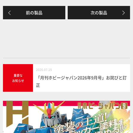
c
e
e
前の製品
次の製品
b
o
o
k
2026.07.25
重要な
「月刊ホビージャパン2026年9月号」お詫びと訂
お知らせ
正