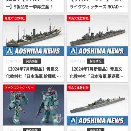
ー】9製品を一挙再生産！
ライクウィッチーズ ROAD to
BERLIN』コラボ製品第7弾は
青島文化教材社
青島文化教材社
エイラ！予約開始！
2024.03.27
発売情報
2024.03.27
発売情報
【2024年7月新製品】青島文
【2024年7月新製品】青島文
化教材社「日本海軍 給糧艦 間
化教材社「日本海軍 駆逐艦 天
宮」
津風」
マックスファクトリー
青島文化教材社
2024.03.26
予約情報
2024.03.26
発売情報