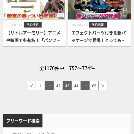
2024.03.14
予約情報
2024.03.14
予約情報
【リトルアーモリー】アニメ
エフェクトパーツ付き＆新パ
や映画でも有名！「パンツァ
ッケージで登場！とってもキ
ーファウスト」登場！
ュートな“カーフィギュア” チ
ョロＱ 「Ｑ’ｓ（キューズ）」
全1170件中 757～774件
＜
1
…
42
43
44
…
65
＞
フリーワード検索