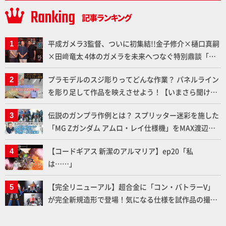
平成ガメラ3監督、ついに初集結!!金子修介×樋口真嗣
×田﨑竜太 4体のガメラを未来へつなぐ特別鼎談「ガ
メラ永久保存化プロジェクト FINAL」
プラモデルのスジ彫りってどんな作業？ パネルライン
を彫り足して作品を映えさせよう！【いまさら聞けな
いプラモデルの基礎：スジ彫りとパネルライン】
伝説のガンプラ作例とは？ スプリッター迷彩を施した
「MG Zガンダム アムロ・レイ仕様機」をMAX渡辺が
ふたたび塗る!!【試し読み】
【コードギアス 新潔のアルマリア】ep20「私
は……」
【完全リニューアル】超合金に「コン・バトラーV」
が完全新規造形で登場！気になる仕様を試作品の撮り
下ろしでご紹介!!さらに「大鉄人17」＆「ワンエイ
ト」セット情報もお届け！【超合金の魂】