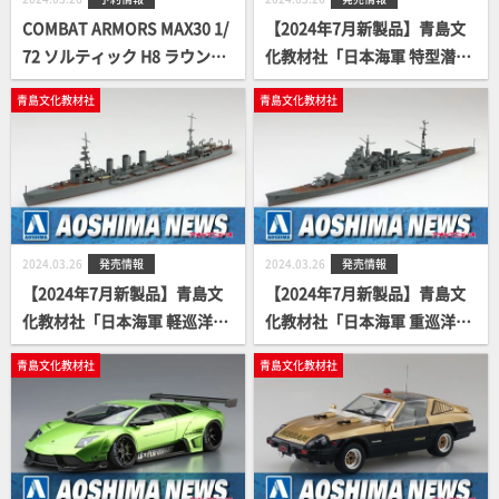
COMBAT ARMORS MAX30 1/
【2024年7月新製品】青島文
72 ソルティック H8 ラウンド
化教材社「日本海軍 特型潜水
フェイサー Ver.GT 予約案内
艦 伊401」
青島文化教材社
青島文化教材社
開始！
2024.03.26
発売情報
2024.03.26
発売情報
【2024年7月新製品】青島文
【2024年7月新製品】青島文
化教材社「日本海軍 軽巡洋艦
化教材社「日本海軍 重巡洋艦
大井」
愛宕」
青島文化教材社
青島文化教材社