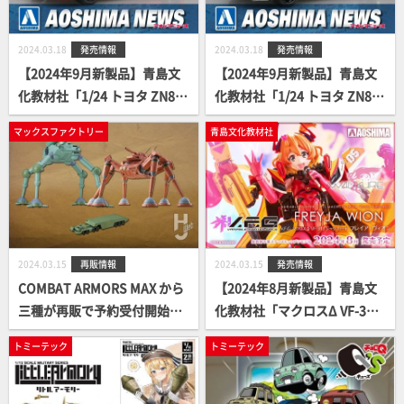
2024.03.18
発売情報
2024.03.18
発売情報
【2024年9月新製品】青島文
【2024年9月新製品】青島文
化教材社「1/24 トヨタ ZN8 G
化教材社「1/24 トヨタ ZN8 G
R86 '21 カスタムホイール」
R86 '21」
マックスファクトリー
青島文化教材社
2024.03.15
再販情報
2024.03.15
発売情報
COMBAT ARMORS MAX から
【2024年8月新製品】青島文
三種が再販で予約受付開始！
化教材社「マクロスΔ VF-31J
ブリザードガンナー / デザー
ジークフリード フレイア・ヴ
トミーテック
トミーテック
トガンナー / アイバン DT2 が
ィオン」
再び登場！