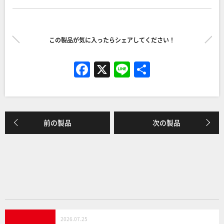
この製品が気に入ったらシェアしてください！
F
X
Li
共
a
n
有
c
e
e
前の製品
次の製品
b
o
o
k
2026.07.25