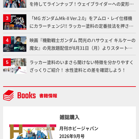
を持してラインナップ！ウェイブライダーへの変形、
劇中どおりのプロポーションを再現【機動戦士Zガン
「MG ガンダムMk-II Ver.2.0」をアムロ・レイ仕様機
ダム】
にカラーチェンジ!! ラッカー塗料の定番技法を押さえ
るだけでハイクオリティの作例に!!【試し読み】
映画『機動戦士ガンダム 閃光のハサウェイ キルケーの
魔女』の見放題配信が8月31日（月）よりスタート！
Prime Videoで国内独占配信
ラッカー塗料のいまさら聞けない特徴を分かりやすく
ざっくりご紹介！ 水性塗料との差を確認しよう！
雑誌購入
月刊ホビージャパン
2026年9月号