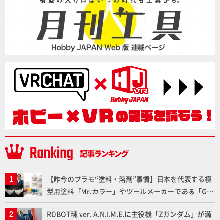
【昨今のプラモ“塗料・溶剤”事情】日本を代表する模
型用塗料「Mr.カラー」やツールメーカーである「GSI
クレオス」が語るラッカー塗料の未来とは？
ROBOT魂 ver. A.N.I.M.E.に主役機「Zガンダム」が満