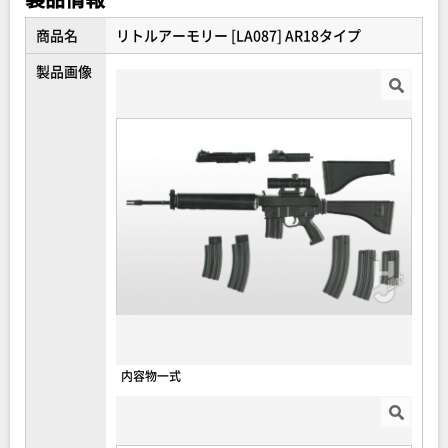
AR18はまさに隠れた名作である。
商品名
リトルアーモリー [LA087] AR18タイプ
本キットは、形状再現は勿論、選択部品を豊富に用意。
製品画像
ストックの開閉は選択式、ダストカバーの開閉も選択、
専用弾倉は20、30、40連の3タイプ。
専用スコープかドットサイトも選択可能。
【セット内容】
・AR18本体×１
・各アクセサリー×一式
内容物一式