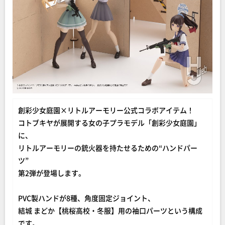
創彩少女庭園×リトルアーモリー公式コラボアイテム！
コトブキヤが展開する女の子プラモデル「創彩少女庭園」
に、
リトルアーモリーの銃火器を持たせるための“ハンドパー
ツ”
第2弾が登場します。
PVC製ハンドが8種、角度固定ジョイント、
結城 まどか【桃桜高校・冬服】用の袖口パーツという構成
です。