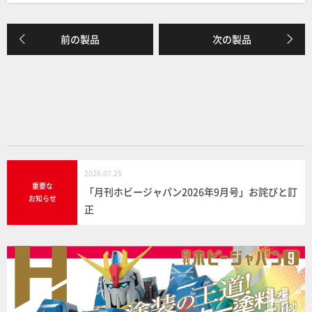
c
e
e
前の製品
次の製品
b
o
o
k
2026.07.25
重要な
「月刊ホビージャパン2026年9月号」お詫びと訂
お知らせ
正