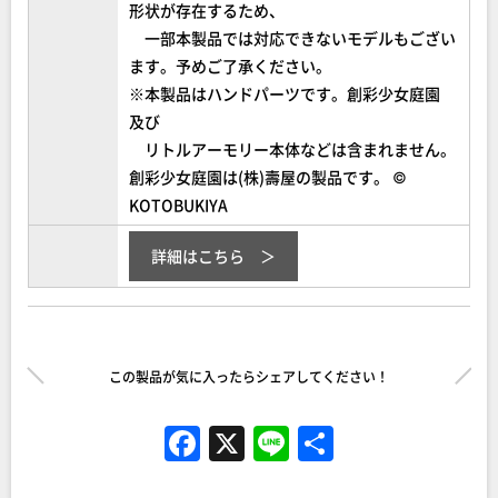
形状が存在するため、
一部本製品では対応できないモデルもござい
ます。予めご了承ください。
※本製品はハンドパーツです。創彩少女庭園
及び
リトルアーモリー本体などは含まれません。
創彩少女庭園は(株)壽屋の製品です。 ©
KOTOBUKIYA
詳細はこちら
この製品が気に入ったらシェアしてください！
F
X
Li
共
a
n
有