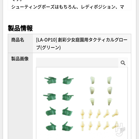
シューティングポーズはもちろん、レディポジション、マ
グチェンジ、
スイッチングなど…既存パーツで難しかった
製品情報
様々なタクティカルアクションが実現可能に…！
グリーンのグローブと素手の2種をご準備しました。
商品名
[LA-OP10] 創彩少女庭園用タクティカルグロー
ブ(グリーン)
【内容物】
製品画像
グローブグリーン/銃の持ち手(素手)ともに
＜ハンドパーツ×８＞
・トリガーを引く手・セイフティフィンガー
・ハンドガードを掴む/支える手
・マガジン/マグウェルを掴む手
＜結城 まどか【桃桜高校・冬服】用の袖口パーツ×6＞
0度・15度・30度
＜角度固定ジョイントパーツ×10＞
0度・15度・30度・45度・60度