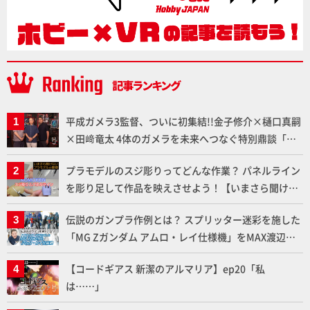
平成ガメラ3監督、ついに初集結!!金子修介×樋口真嗣
×田﨑竜太 4体のガメラを未来へつなぐ特別鼎談「ガ
メラ永久保存化プロジェクト FINAL」
プラモデルのスジ彫りってどんな作業？ パネルライン
を彫り足して作品を映えさせよう！【いまさら聞けな
いプラモデルの基礎：スジ彫りとパネルライン】
伝説のガンプラ作例とは？ スプリッター迷彩を施した
「MG Zガンダム アムロ・レイ仕様機」をMAX渡辺が
ふたたび塗る!!【試し読み】
【コードギアス 新潔のアルマリア】ep20「私
は……」