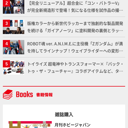
【完全リニューアル】超合金に「コン・バトラーV」
が完全新規造形で登場！気になる仕様を試作品の撮り
下ろしでご紹介!!さらに「大鉄人17」＆「ワンエイ
版権カラーから新世代ラッカーまで独創的な製品開発
ト」セット情報もお届け！【超合金の魂】
を続ける「ガイアノーツ」に塗料開発の裏側とラッカ
ー塗料の未来についてインタビュー！
ROBOT魂 ver. A.N.I.M.E.に主役機「Zガンダム」が満
を持してラインナップ！ウェイブライダーへの変形、
劇中どおりのプロポーションを再現【機動戦士Zガン
トイライズ 超竜神やトランスフォーマー×『バック・
ダム】
トゥ・ザ・フューチャー』コラボアイテムなど、タカ
ラトミーの注目アイテムをチェック!!【タカラトミー
NEWITEM】
雑誌購入
月刊ホビージャパン