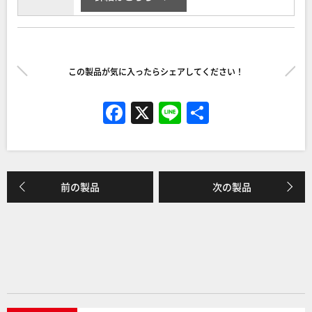
この製品が気に入ったらシェアしてください！
F
X
Li
共
a
n
有
c
e
e
前の製品
次の製品
b
o
o
k