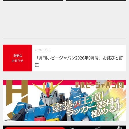
b
o
o
k
2026.07.25
重要な
「月刊ホビージャパン2026年9月号」お詫びと訂
お知らせ
正