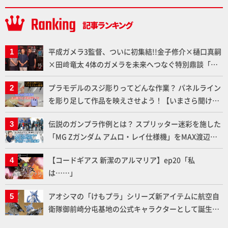
平成ガメラ3監督、ついに初集結!!金子修介×樋口真嗣
×田﨑竜太 4体のガメラを未来へつなぐ特別鼎談「ガ
メラ永久保存化プロジェクト FINAL」
プラモデルのスジ彫りってどんな作業？ パネルライン
を彫り足して作品を映えさせよう！【いまさら聞けな
いプラモデルの基礎：スジ彫りとパネルライン】
伝説のガンプラ作例とは？ スプリッター迷彩を施した
「MG Zガンダム アムロ・レイ仕様機」をMAX渡辺が
ふたたび塗る!!【試し読み】
【コードギアス 新潔のアルマリア】ep20「私
は……」
アオシマの「けもプラ」シリーズ新アイテムに航空自
衛隊御前崎分屯基地の公式キャラクターとして誕生し
た「おまねこ」が着任！けもプラ公式サイト限定版と