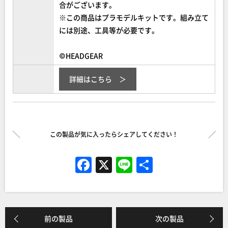
合がございます。
※この商品はプラモデルキットです。組み立て
には別途、工具等が必要です。
©HEADGEAR
詳細はこちら
この製品が気に入ったらシェアしてください！
F
X
Li
共
a
n
有
c
e
e
前の製品
次の製品