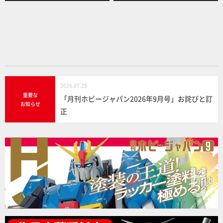
b
o
o
k
2026.07.25
重要な
「月刊ホビージャパン2026年9月号」お詫びと訂
お知らせ
正