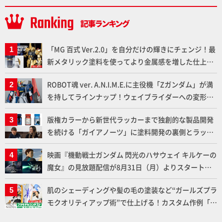
「MG 百式 Ver.2.0」を自分だけの輝きにチェンジ！最
新メタリック塗料を使ってより金属感を増した仕上が
りに!!【試し読み】
ROBOT魂 ver. A.N.I.M.E.に主役機「Zガンダム」が満
を持してラインナップ！ウェイブライダーへの変形、
劇中どおりのプロポーションを再現【機動戦士Zガン
版権カラーから新世代ラッカーまで独創的な製品開発
ダム】
を続ける「ガイアノーツ」に塗料開発の裏側とラッカ
ー塗料の未来についてインタビュー！
映画『機動戦士ガンダム 閃光のハサウェイ キルケーの
魔女』の見放題配信が8月31日（月）よりスタート！
Prime Videoで国内独占配信
肌のシェーディングや髪の毛の塗装など“ガールズプラ
モクオリティアップ術”で仕上げる！カスタム作例「白
騎士ソフィエラ」が完成！【「アルカナディアプラモ