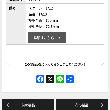
備考
スケール：1/12
品番：FA13
模型全高：150mm
模型全幅：72.5mm
詳細はこちら
この製品が気に入ったらシェアしてください！
F
X
Li
共
a
n
有
c
e
e
前の製品
次の製品