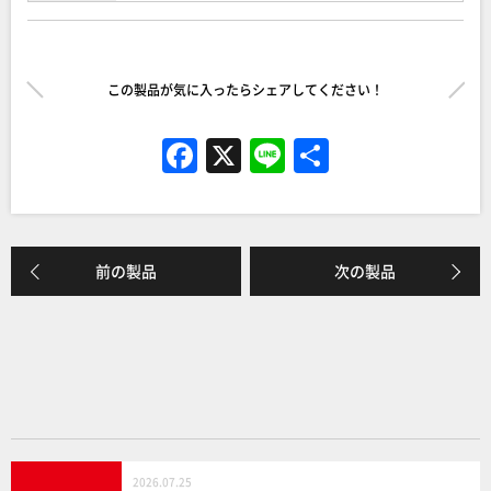
この製品が気に入ったらシェアしてください！
F
X
Li
共
a
n
有
c
e
e
前の製品
次の製品
b
o
o
k
2026.07.25