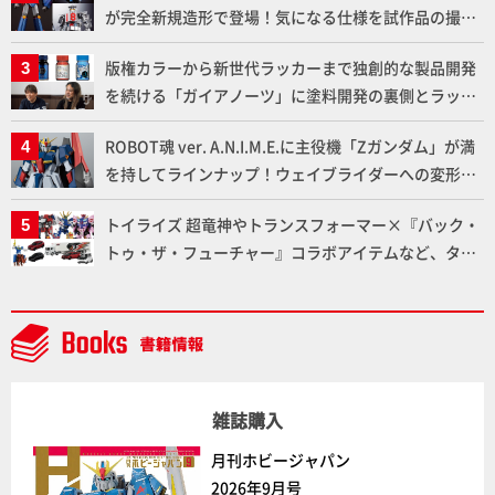
が完全新規造形で登場！気になる仕様を試作品の撮り
下ろしでご紹介!!さらに「大鉄人17」＆「ワンエイ
版権カラーから新世代ラッカーまで独創的な製品開発
ト」セット情報もお届け！【超合金の魂】
を続ける「ガイアノーツ」に塗料開発の裏側とラッカ
ー塗料の未来についてインタビュー！
ROBOT魂 ver. A.N.I.M.E.に主役機「Zガンダム」が満
を持してラインナップ！ウェイブライダーへの変形、
劇中どおりのプロポーションを再現【機動戦士Zガン
トイライズ 超竜神やトランスフォーマー×『バック・
ダム】
トゥ・ザ・フューチャー』コラボアイテムなど、タカ
ラトミーの注目アイテムをチェック!!【タカラトミー
NEWITEM】
雑誌購入
月刊ホビージャパン
2026年9月号