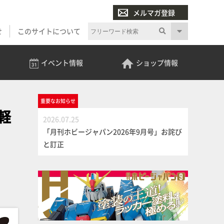
メルマガ登録
せ
このサイトについて
イベント
情報
ショップ
情報
重要な
お知らせ
軽
2026.07.25
「月刊ホビージャパン2026年9月号」お詫び
と訂正