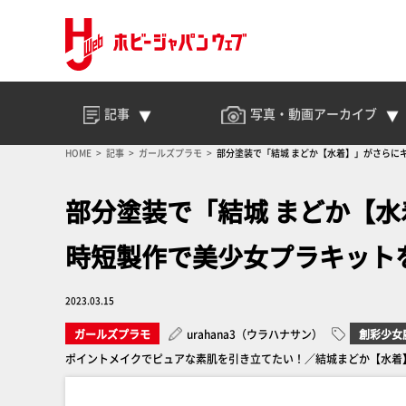
記事
写真・動画
アーカイブ
HOME
記事
ガールズプラモ
部分塗装で「結城 まどか【水着】」がさらに
部分塗装で「結城 まどか【
時短製作で美少女プラキット
2023.03.15
ガールズプラモ
urahana3（ウラハナサン）
創彩少女
ポイントメイクでピュアな素肌を引き立てたい！／結城まどか【水着】【コト