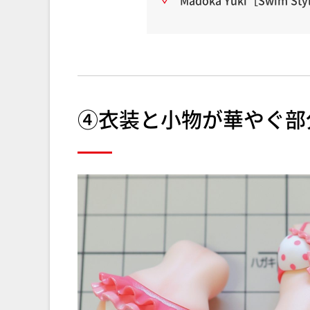
Madoka Yuki［Swim Sty
④衣装と小物が華やぐ部