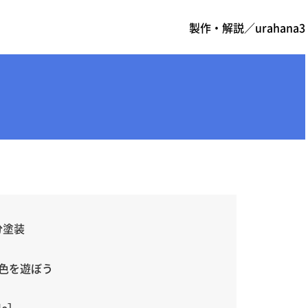
製作・解説／urahana3
分塗装
色を遊ぼう