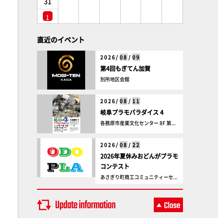
31
1
直近のイベント
2026/
08
/
09
第4回もぎてん加賀
別所地区会館
2026/
08
/
11
岐阜プラモパラダイス 4
各務原市産業文化センター 8F 第...
2026/
08
/
22
2026年夏休みおどんがプラモ
コンテスト
あさぎり町商工コミュニティーセ...