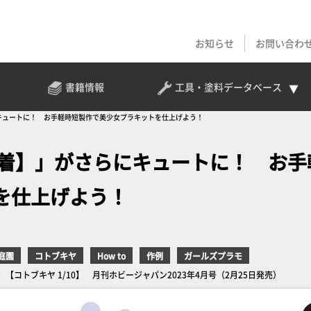
お知らせ
お問い合わ
書籍情報
工具・塗料
データベース
キュートに！ お手軽時短製作で美少女プラキットを仕上げよう！
水着】」がさらにキュートに！ お手
を仕上げよう！
庭園
コトブキヤ
How to
作例
ガールズプラモ
ブキヤ 1/10】 月刊ホビージャパン2023年4月号（2月25日発売）