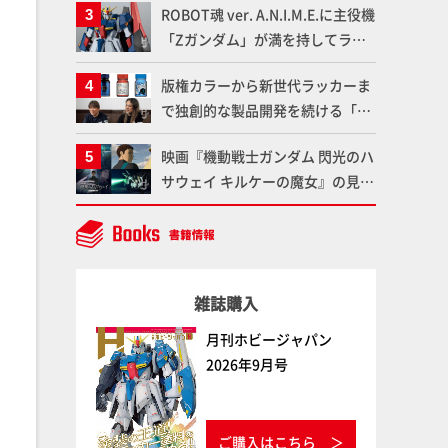
ROBOT魂 ver. A.N.I.M.E.に主役機
仕上がりに!!【試し読み】
魂】
「Zガンダム」が満を持してライ
ンナップ！ウェイブライダーへの
版権カラーから新世代ラッカーま
変形、劇中どおりのプロポーショ
で独創的な製品開発を続ける「ガ
ンを再現【機動戦士Zガンダム】
イアノーツ」に塗料開発の裏側と
映画『機動戦士ガンダム 閃光のハ
ラッカー塗料の未来についてイン
サウェイ キルケーの魔女』の見放
タビュー！
題配信が8月31日（月）よりスタ
ート！Prime Videoで国内独占配
信
雑誌購入
月刊ホビージャパン
2026年9月号
ご購入はこちら