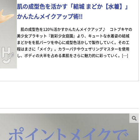
肌の成型色を活かす「結城 まどか【水着】」
かんたんメイクアップ術!!
肌の成型色を120％活かすかんたんメイクアップ♪ コトブキヤの
美少女プラキット『創彩少女庭園』より、キュートな水着姿の結城
まどかをを肌パーツを中心に成型色活かしで製作していく。その工
程はまさに「メイク」。カラーパテやウェザリングマスターを使用
し、ボディの大半を占める素肌をさらに魅力的に彩っていく。[…]