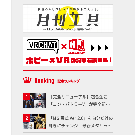
【完全リニューアル】超合金に
「コン・バトラーV」が完全新規
造形で登場！気になる仕様を試作
「MG 百式 Ver.2.0」を自分だけの
品の撮り下ろしでご紹介!!さらに
輝きにチェンジ！最新メタリック
「大鉄人17」＆「ワンエイト」セ
塗料を使ってより金属感を増した
ット情報もお届け！【超合金の