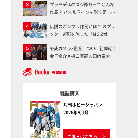
プラモデルのスジ彫りってどんな
品の撮り下ろしでご紹介!!さらに
作業？ パネルラインを彫り足して
「大鉄人17」＆「ワンエイト」セ
作品を映えさせよう！【いまさら
ット情報もお届け！【超合金の
伝説のガンプラ作例とは？ スプリ
聞けないプラモデルの基礎：スジ
魂】
ッター迷彩を施した「MG Zガン
彫りとパネルライン】
ダム アムロ・レイ仕様機」をMAX
平成ガメラ3監督、ついに初集結!!
渡辺がふたたび塗る!!【試し読
金子修介×樋口真嗣×田﨑竜太 4
み】
体のガメラを未来へつなぐ特別鼎
談「ガメラ永久保存化プロジェク
ト FINAL」
雑誌購入
月刊ホビージャパン
2026年9月号
ご購入はこちら