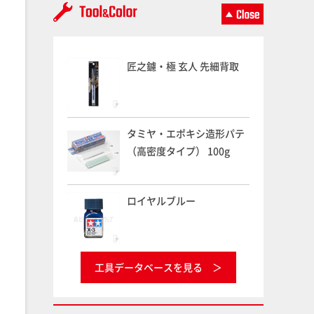
匠之鑢・極 玄人 先細背取
タミヤ・エポキシ造形パテ
（高密度タイプ） 100g
ロイヤルブルー
工具データベースを見る