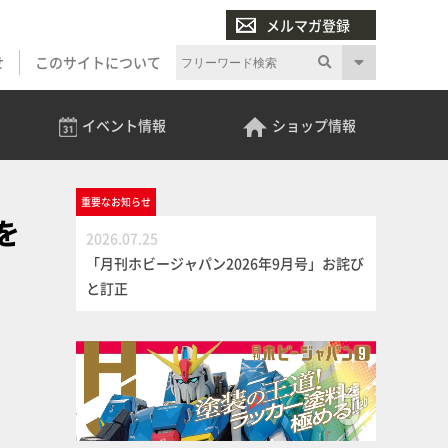
メルマガ登録
せ
このサイトについて
イベント
情報
ショップ
情報
重要な
お知らせ
を
2026.07.25
「月刊ホビージャパン2026年9月号」お詫び
と訂正