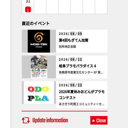
31
1
直近のイベント
2026/
08
/
09
第4回もぎてん加賀
別所地区会館
2026/
08
/
11
岐阜プラモパラダイス 4
各務原市産業文化センター 8F 第...
2026/
08
/
22
2026年夏休みおどんがプラモ
コンテスト
あさぎり町商工コミュニティーセ...