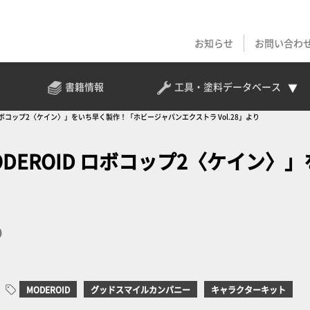
お知らせ
お問い合わ
書籍情報
工具・塗料
データベース
ロボコップ2〈ケイン〉」をいち早く製作！「ホビージャパンエクストラ Vol.28」より
EROID ロボコップ2〈ケイン〉」
り
MODEROID
グッドスマイルカンパニー
キャラクターキット