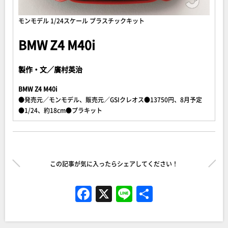
モンモデル 1/24スケール プラスチックキット
BMW Z4 M40i
製作・文／廣村英治
BMW Z4 M40i
●発売元／モンモデル、販売元／GSIクレオス●13750円、8月予定
●1/24、約18cm●プラキット
この記事が気に入ったらシェアしてください！
F
X
Li
共
a
n
有
c
e