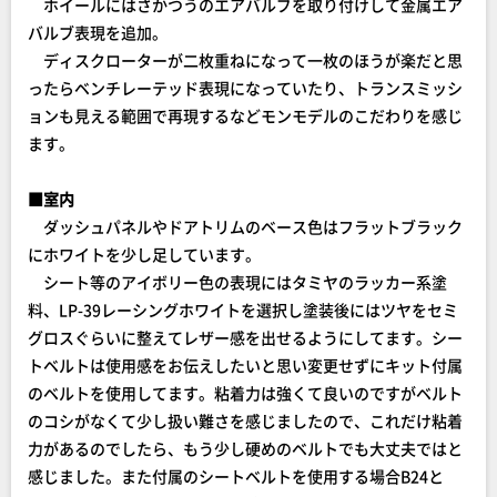
ホイールにはさかつうのエアバルブを取り付けして金属エア
バルブ表現を追加。
ディスクローターが二枚重ねになって一枚のほうが楽だと思
ったらベンチレーテッド表現になっていたり、トランスミッシ
ョンも見える範囲で再現するなどモンモデルのこだわりを感じ
ます。
■室内
ダッシュパネルやドアトリムのベース色はフラットブラック
にホワイトを少し足しています。
シート等のアイボリー色の表現にはタミヤのラッカー系塗
料、LP-39レーシングホワイトを選択し塗装後にはツヤをセミ
グロスぐらいに整えてレザー感を出せるようにしてます。シー
トベルトは使用感をお伝えしたいと思い変更せずにキット付属
のベルトを使用してます。粘着力は強くて良いのですがベルト
のコシがなくて少し扱い難さを感じましたので、これだけ粘着
力があるのでしたら、もう少し硬めのベルトでも大丈夫ではと
感じました。また付属のシートベルトを使用する場合B24と