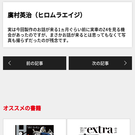
e
廣村英治（ヒロムラエイジ）
b
o
実は今回製作のお話が来る1ヵ月ぐらい前に実車のZ4を見る機
o
会があったのですが、まさかお話が来るとは思ってもなくて写
真も撮らずだったのが残念です。
k
前の記事
次の記事
オススメの書籍