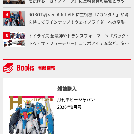
を続ける「ガイアノーツ」に塗料開発の裏側とラッカ
ー塗料の未来についてインタビュー！
ROBOT魂 ver. A.N.I.M.E.に主役機「Zガンダム」が満
を持してラインナップ！ウェイブライダーへの変形、
劇中どおりのプロポーションを再現【機動戦士Zガン
トイライズ 超竜神やトランスフォーマー×『バック・
ダム】
トゥ・ザ・フューチャー』コラボアイテムなど、タカ
ラトミーの注目アイテムをチェック!!【タカラトミー
NEWITEM】
雑誌購入
月刊ホビージャパン
2026年9月号