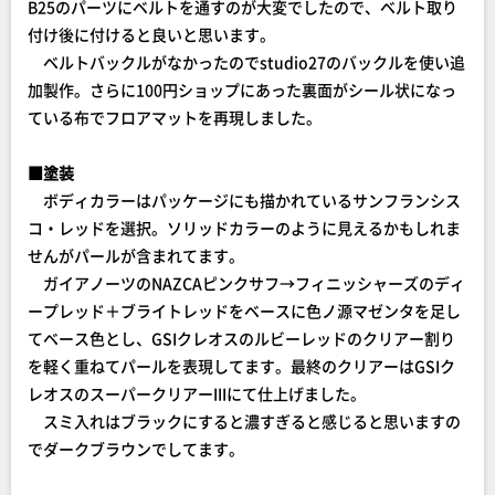
B25のパーツにベルトを通すのが大変でしたので、ベルト取り
付け後に付けると良いと思います。
ベルトバックルがなかったのでstudio27のバックルを使い追
加製作。さらに100円ショップにあった裏面がシール状になっ
ている布でフロアマットを再現しました。
■塗装
ボディカラーはパッケージにも描かれているサンフランシス
コ・レッドを選択。ソリッドカラーのように見えるかもしれま
せんがパールが含まれてます。
ガイアノーツのNAZCAピンクサフ→フィニッシャーズのディ
ープレッド＋ブライトレッドをベースに色ノ源マゼンタを足し
てベース色とし、GSIクレオスのルビーレッドのクリアー割り
を軽く重ねてパールを表現してます。最終のクリアーはGSIク
レオスのスーパークリアーIIIにて仕上げました。
スミ入れはブラックにすると濃すぎると感じると思いますの
でダークブラウンでしてます。