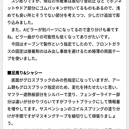
スジ彫りですが、現在の市販車は風切り音防止 など でボンネ
ットやドア部分にゴムパッキンが付いてるものもあるので、浅
めでも良い所とそうでない部分を考えつつ、少しだけ追加で彫
り込みました。
また、Aピラーが別パーツになってるので塗り分けも楽です
ね。ピラー曲がりの可能性も低くなってありがたいです。
今回はオープンで製作という指定でしたので、フロントガラ
スの固定は接着剤のはみ出し事故を避けるため極薄の両面テー
プを使いました。
■足周り&シャシー
底面がグロスブラックのみの色指定になっていますが、アー
ム類もグロスブラック指定のため、変化を持たせたいと思い、
マフラー遮熱板部分をシルバーで塗り、フェンダーライナー部
分は違いが分かりづらいですがフラットブラックにして情報量
を増やしてます。サスペンションのコイルスプリングの塗り分
けが手間ですがマスキングテープを細切りして頑張りましょ
う。