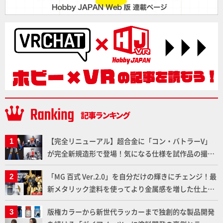
【完全リニューアル】超合金に「コン・バトラーV」
が完全新規造形で登場！気になる仕様を試作品の撮り
下ろしでご紹介!!さらに「大鉄人17」＆「ワンエイ
「MG 百式 Ver.2.0」を自分だけの輝きにチェンジ！最
ト」セット情報もお届け！【超合金の魂】
新メタリック塗料を使ってより金属感を増した仕上が
りに!!【試し読み】
版権カラーから新世代ラッカーまで独創的な製品開発