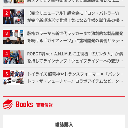
りに!!【試し読み】
【完全リニューアル】超合金に「コン・バトラーV」
が完全新規造形で登場！気になる仕様を試作品の撮り
下ろしでご紹介!!さらに「大鉄人17」＆「ワンエイ
版権カラーから新世代ラッカーまで独創的な製品開発
ト」セット情報もお届け！【超合金の魂】
を続ける「ガイアノーツ」に塗料開発の裏側とラッカ
ー塗料の未来についてインタビュー！
ROBOT魂 ver. A.N.I.M.E.に主役機「Zガンダム」が満
を持してラインナップ！ウェイブライダーへの変形、
劇中どおりのプロポーションを再現【機動戦士Zガン
トイライズ 超竜神やトランスフォーマー×『バック・
ダム】
トゥ・ザ・フューチャー』コラボアイテムなど、タカ
ラトミーの注目アイテムをチェック!!【タカラトミー
NEWITEM】
雑誌購入