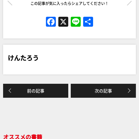
この記事が気に入ったらシェアしてください！
F
X
Li
共
a
n
有
c
e
e
けんたろう
b
o
o
k
前の記事
次の記事
オススメの書籍