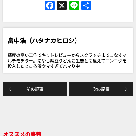
F
X
Li
共
a
n
有
c
e
e
畠中浩（ハタナカヒロシ）
b
o
精度の高い工作でキットレビューからスクラッチまでこなすマ
o
ルチモデラー。冷やし納豆うどんに生姜と間違えてニンニクを
投入したところ激ウマすぎてハマり中。
k
前の記事
次の記事
オススメの書籍