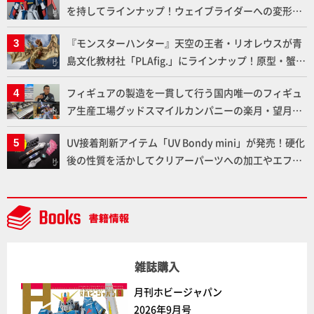
を持してラインナップ！ウェイブライダーへの変形、
劇中どおりのプロポーションを再現【機動戦士Zガン
『モンスターハンター』天空の王者・リオレウスが青
ダム】
島文化教材社「PLAfig.」にラインナップ！原型・蟹蟲
修造氏の彩色作例で超ハイディテールかつ躍動感に満
フィギュアの製造を一貫して行う国内唯一のフィギュ
ちた造形をチェック
ア生産工場グッドスマイルカンパニーの楽月・望月工
場に突撃！谷本工場長へのインタビューと『PLAMAX
UV接着剤新アイテム「UV Bondy mini」が発売！硬化
AAAヴンダー』の続報も！
後の性質を活かしてクリアーパーツへの加工やエフェ
クト仕上げに活用してみよう！【月刊工具】
雑誌購入
月刊ホビージャパン
2026年9月号