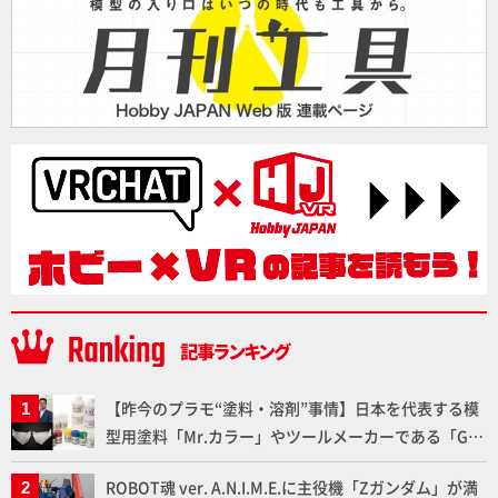
【昨今のプラモ“塗料・溶剤”事情】日本を代表する模
型用塗料「Mr.カラー」やツールメーカーである「GSI
クレオス」が語るラッカー塗料の未来とは？
ROBOT魂 ver. A.N.I.M.E.に主役機「Zガンダム」が満