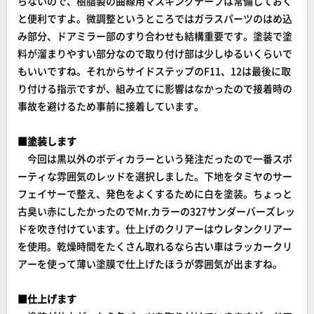
らないので、樹脂製の曲線用マスキングテープは常備しておく
と便利ですよ。微調整というところではガラスパーツのはめ込
み部分、ドアミラー部のすり合わせも結構重要です。塗装で塗
料が溜まりやすい部分なので取り付け部は少しゆるいくらいで
もいいですね。それからサイドステップのF11、12は最後に取
り付ける指示ですが、組み立てに影響はなかったので接着時の
事故を避けるため事前に接着しています。
■塗装します
今回は黒以外のボディカラーという発注だったので一番スポ
ーティな雰囲気のレッドを選択しました。下地をタミヤのサー
フェイサーで整え、発色をよくするために白を塗装。ちょっと
古臭い赤にしたかったのでMr.カラーの327サンダーバーズレッ
ドを吹き付けています。仕上げのクリアーはウレタンクリアー
を使用。乾燥時間をたくさん取れるなら古い車はラッカークリ
アーを使って薄い塗膜で仕上げたほうが雰囲気が出ますね。
■仕上げます