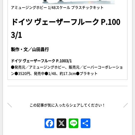
アミュージングホビー 1/48スケール プラスチックキット
ドイツ ヴェーザーフルーク P.100
3/1
製作・文／山田昌行
ドイツ ヴェーザーフルーク P.1003/1
●発売元／アミュージングホビー、販売元／ビーバーコーポレーショ
ン●3520円、発売中●1/48、約17.3cm●プラキット
この記事が気に入ったらシェアしてください！
F
X
Li
共
a
n
有