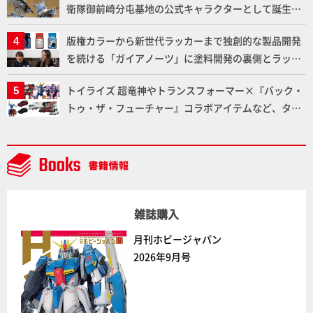
衛隊御前崎分屯基地の公式キャラクターとして誕生し
た「おまねこ」が着任！けもプラ公式サイト限定版と
版権カラーから新世代ラッカーまで独創的な製品開発
通常版の2ラインで発売！
を続ける「ガイアノーツ」に塗料開発の裏側とラッカ
ー塗料の未来についてインタビュー！
トイライズ 超竜神やトランスフォーマー×『バック・
トゥ・ザ・フューチャー』コラボアイテムなど、タカ
ラトミーの注目アイテムをチェック!!【タカラトミー
NEWITEM】
雑誌購入
月刊ホビージャパン
2026年9月号