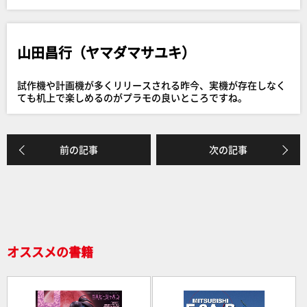
c
e
e
山田昌行（ヤマダマサユキ）
b
o
試作機や計画機が多くリリースされる昨今、実機が存在しなく
o
ても机上で楽しめるのがプラモの良いところですね。
k
前の記事
次の記事
オススメの書籍