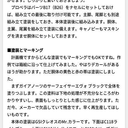
プロペラはパーツB17（B26）をナセルにセットしておけ
ば、組み立ての最後に取り付け可能です。主脚、尾脚とも別途
組み立て塗装をしておき、本体塗装後に組み込みます。胴体、
主翼、尾翼を組み立て塗装に備えます。キャノピーもマスキン
グを済ませ胴体にセットしておきます。
■塗装とマーキング
計画機ですからどんな塗装でもマーキングでもOKですね。作
例では箱絵に沿って仕上げてみました。やはりデカールがある
ほうが助かります。ただ胴体の黄色と赤の帯は塗装にしまし
た。
まずガイアノーツのサーフェイサーエヴォ ブラックで全体を
塗りつぶします。この塗料は下地の処理が不充分なところがわ
かりやすいし、表面もしっとりとした感じに仕上がります。た
だ今、メーカーで欠品していて残念です。早く再生産してほし
いものです。
本体の塗装はGSIクレオスのMr.カラーです。下面はC118ラ