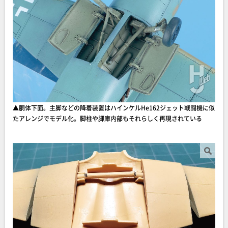
▲胴体下面。主脚などの降着装置はハインケルHe162ジェット戦闘機に似
たアレンジでモデル化。脚柱や脚庫内部もそれらしく再現されている