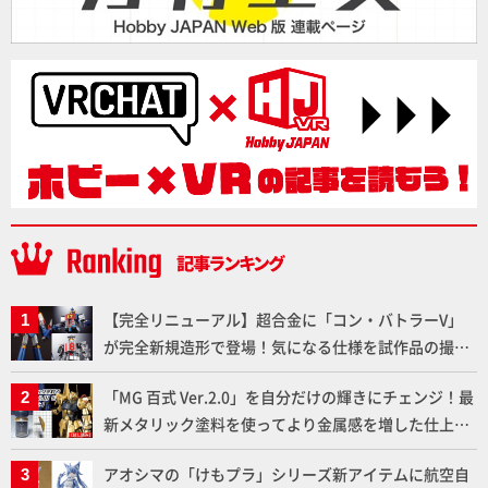
【完全リニューアル】超合金に「コン・バトラーV」
が完全新規造形で登場！気になる仕様を試作品の撮り
下ろしでご紹介!!さらに「大鉄人17」＆「ワンエイ
「MG 百式 Ver.2.0」を自分だけの輝きにチェンジ！最
ト」セット情報もお届け！【超合金の魂】
新メタリック塗料を使ってより金属感を増した仕上が
りに!!【試し読み】
アオシマの「けもプラ」シリーズ新アイテムに航空自