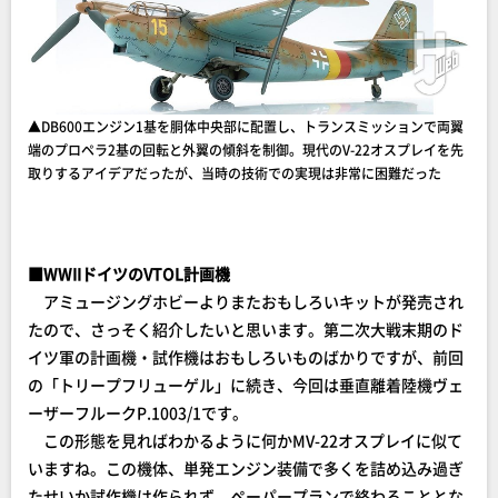
▲DB600エンジン1基を胴体中央部に配置し、トランスミッションで両翼
端のプロペラ2基の回転と外翼の傾斜を制御。現代のV-22オスプレイを先
取りするアイデアだったが、当時の技術での実現は非常に困難だった
■WWIIドイツのVTOL計画機
アミュージングホビーよりまたおもしろいキットが発売され
たので、さっそく紹介したいと思います。第二次大戦末期のド
イツ軍の計画機・試作機はおもしろいものばかりですが、前回
の「トリープフリューゲル」に続き、今回は垂直離着陸機ヴェ
ーザーフルークP.1003/1です。
この形態を見ればわかるように何かMV-22オスプレイに似て
いますね。この機体、単発エンジン装備で多くを詰め込み過ぎ
たせいか試作機は作られず、ペーパープランで終わることとな