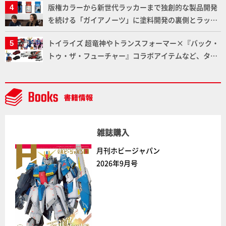
版権カラーから新世代ラッカーまで独創的な製品開発
通常版の2ラインで発売！
を続ける「ガイアノーツ」に塗料開発の裏側とラッカ
ー塗料の未来についてインタビュー！
トイライズ 超竜神やトランスフォーマー×『バック・
トゥ・ザ・フューチャー』コラボアイテムなど、タカ
ラトミーの注目アイテムをチェック!!【タカラトミー
NEWITEM】
雑誌購入
月刊ホビージャパン
2026年9月号