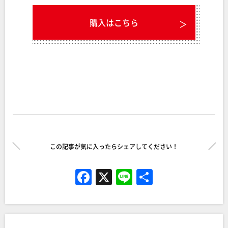
購入はこちら
この記事が気に入ったらシェアしてください！
F
X
Li
共
a
n
有
c
e
e