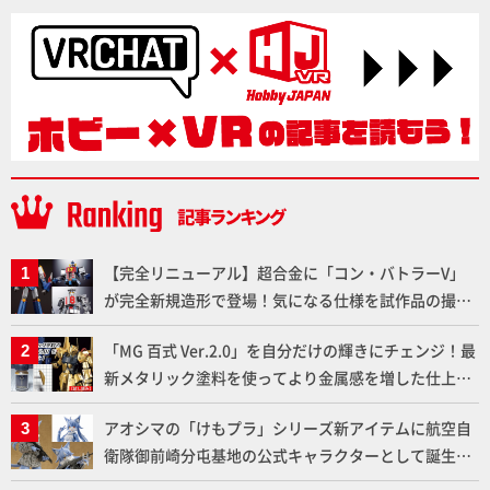
【完全リニューアル】超合金に「コン・バトラーV」
が完全新規造形で登場！気になる仕様を試作品の撮り
下ろしでご紹介!!さらに「大鉄人17」＆「ワンエイ
「MG 百式 Ver.2.0」を自分だけの輝きにチェンジ！最
ト」セット情報もお届け！【超合金の魂】
新メタリック塗料を使ってより金属感を増した仕上が
りに!!【試し読み】
アオシマの「けもプラ」シリーズ新アイテムに航空自
衛隊御前崎分屯基地の公式キャラクターとして誕生し
た「おまねこ」が着任！けもプラ公式サイト限定版と