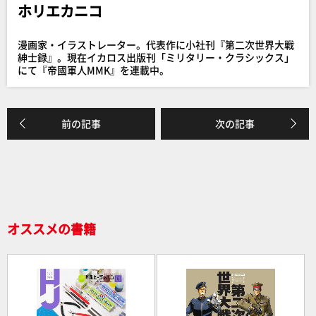
ホリエカニコ
b
o
漫画家・イラストレーター。代表作に小社刊『第二次世界大戦
o
紳士録』。現在イカロス出版刊「ミリタリー・クラシックス」
にて『帝國軍人MMK』を連載中。
k
前の記事
次の記事
オススメの書籍