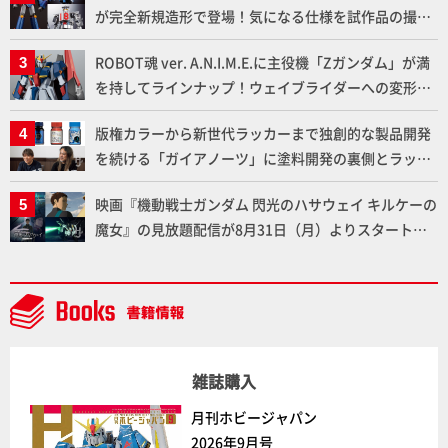
が完全新規造形で登場！気になる仕様を試作品の撮り
下ろしでご紹介!!さらに「大鉄人17」＆「ワンエイ
ROBOT魂 ver. A.N.I.M.E.に主役機「Zガンダム」が満
ト」セット情報もお届け！【超合金の魂】
を持してラインナップ！ウェイブライダーへの変形、
劇中どおりのプロポーションを再現【機動戦士Zガン
版権カラーから新世代ラッカーまで独創的な製品開発
ダム】
を続ける「ガイアノーツ」に塗料開発の裏側とラッカ
ー塗料の未来についてインタビュー！
映画『機動戦士ガンダム 閃光のハサウェイ キルケーの
魔女』の見放題配信が8月31日（月）よりスタート！
Prime Videoで国内独占配信
雑誌購入
月刊ホビージャパン
2026年9月号