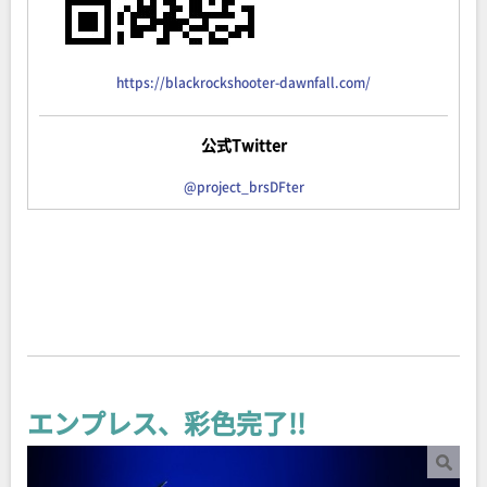
https://blackrockshooter-dawnfall.com/
公式Twitter
@project_brsDFter
エンプレス、彩色完了!!