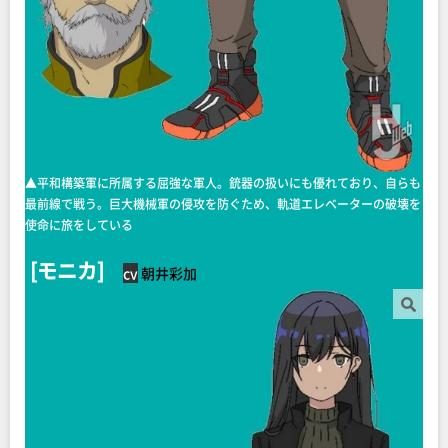
▲︎平和構築軍に所属する屈強な軍人。銃器の扱いにも優れており、自らも
最前線で戦う。巨大機械軍の侵攻を防ぐため、軌道エレベーターの破壊を
使命に旅をしている
[モニカ]
cv
朝井彩加