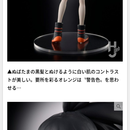
▲ぬばたまの黒髪とぬけるように白い肌のコントラス
トが美しい。要所を彩るオレンジは〝警告色〟を思わ
せる…