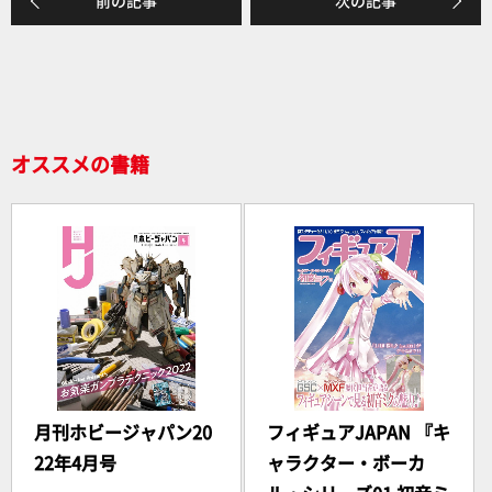
前の記事
次の記事
b
o
o
k
オススメの書籍
月刊ホビージャパン20
フィギュアJAPAN 『キ
22年4月号
ャラクター・ボーカ