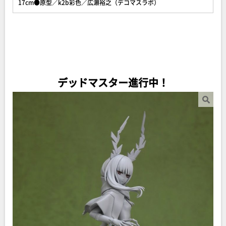
17cm●原型／k2b彩色／広瀬裕之（デコマスラボ）
デッドマスター進行中！