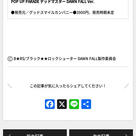
POP UP PARADE デッドマスター DAWN FALL Ver.
●発売元／グッドスマイルカンパニー●3900円、発売時期未定
Ⓒ B★RS/ブラック★★ロックシューター DAWN FALL製作委員会
この記事が気に入ったらシェアしてください！
F
X
Li
共
a
n
有
c
e
e