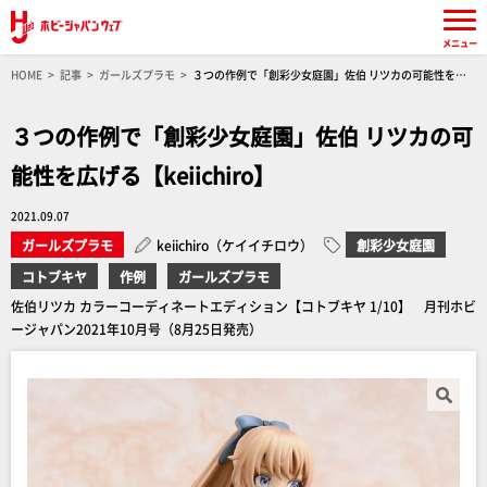
メニュー
HOME
記事
ガールズプラモ
３つの作例で「創彩少女庭園」佐伯 リツカの可能性を広
げる【keiichiro】
３つの作例で「創彩少女庭園」佐伯 リツカの可
能性を広げる【keiichiro】
2021.09.07
ガールズプラモ
keiichiro（ケイイチロウ）
創彩少女庭園
コトブキヤ
作例
ガールズプラモ
佐伯リツカ カラーコーディネートエディション【コトブキヤ 1/10】 月刊ホビ
ージャパン2021年10月号（8月25日発売）