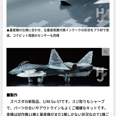
▲量産機の仕様に合わせ、左垂直尾翼付根インテークの形状をプラ材で改
造。コクピット周囲のセンサーも同様
■製作
ズベズダの新製品、1/48 Su-57です。スジ彫りもシャープ
で、パーツの合いやアウトラインもよくご機嫌なキットです。
実機は試作機11機と量産機がまだ1機しかない状況なので1機ご