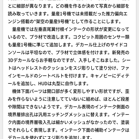
とに細部が異なります。どの機を作るか決めて写真から細部を
読み取っていきます。量産1号機では未搭載だった推力偏向エ
ンジン搭載の“架空の量産9号機”として作ることにします。
量産機では左垂直尾翼付根インテークの形状が変更になって
いるので、プラ材で改造します。コクピット周囲のセンサー類
も量産1号機に準じて追加します。デカール仕上げのサイドコ
ンソールは平坦なので、プラ材で立体感を付けます。新発売の
3Dデカールならお手軽なのですが、入手しそこねました。シー
トはヘッドレストのクッションをスジ彫りして塗り分け、ファ
インモールドのシートベルトを付けます。キャノピーにディテ
ールを追加し、HUDは丸型に自作します。
機体下面パーツは開口部が多く変形しやすい形状ですが、歪
みを作らないように注意してていねいに組めば、ほとんど段差
や隙間はできないようです。デカール表現のインテーク側面の
境界層排出孔は汎用エッチングメッシュに替えます。インテー
ク内面の境界層吸入孔は細かいメッシュがなかったので、塗装
でそれらしく表現します。インテーク下面の補助インテークは
デカールを使わずにスジ彫りを追加します。