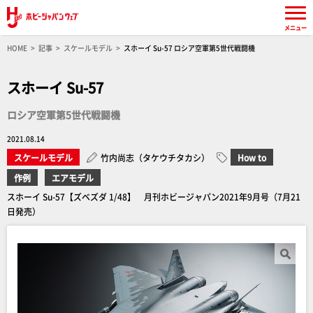
メニュー
HOME
記事
スケールモデル
スホーイ Su-57 ロシア空軍第5世代戦闘機
スホーイ Su-57
ロシア空軍第5世代戦闘機
2021.08.14
スケールモデル
竹内尚志（タケウチタカシ）
How to
作例
エアモデル
スホーイ Su-57【ズベズダ 1/48】 月刊ホビージャパン2021年9月号（7月21
日発売）