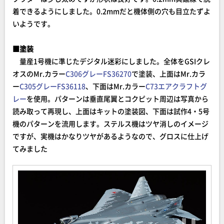
着できるようにしました。0.2mmだと機体側の穴も目立たずよ
いようです。
■塗装
量産1号機に準じたデジタル迷彩にしました。全体をGSIクレ
オスのMr.カラー
C306グレーFS36270
で塗装、上面はMr.カラ
ー
C305グレーFS36118
、下面はMr.カラー
C73エアクラフトグ
レー
を使用。パターンは垂直尾翼とコクピット周辺は写真から
読み取って再現し、上面はキットの塗装図、下面は試作4・5号
機のパターンを流用します。ステルス機はツヤ消しのイメージ
ですが、実機はかなりツヤがあるようなので、グロスに仕上げ
てみました