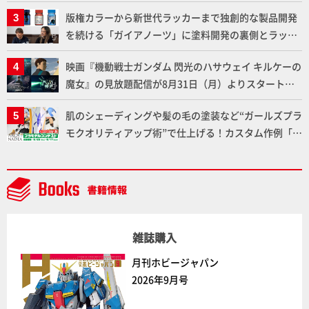
劇中どおりのプロポーションを再現【機動戦士Zガン
版権カラーから新世代ラッカーまで独創的な製品開発
ダム】
を続ける「ガイアノーツ」に塗料開発の裏側とラッカ
ー塗料の未来についてインタビュー！
映画『機動戦士ガンダム 閃光のハサウェイ キルケーの
魔女』の見放題配信が8月31日（月）よりスタート！
Prime Videoで国内独占配信
肌のシェーディングや髪の毛の塗装など“ガールズプラ
モクオリティアップ術”で仕上げる！カスタム作例「白
騎士ソフィエラ」が完成！【「アルカナディアプラモ
デルコンテスト」～8月17日（月）11:59まで応募受付
中】
雑誌購入
月刊ホビージャパン
2026年9月号