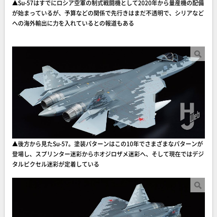
▲Su-57はすでにロシア空軍の制式戦闘機として2020年から量産機の配備
が始まっているが、予算などの関係で先行きはまだ不透明で、シリアなど
への海外輸出に力を入れているとの報道もある
▲後方から見たSu-57。塗装パターンはこの10年でさまざまなパターンが
登場し、スプリンター迷彩からホオジロザメ迷彩へ、そして現在ではデジ
タルピクセル迷彩が定着している