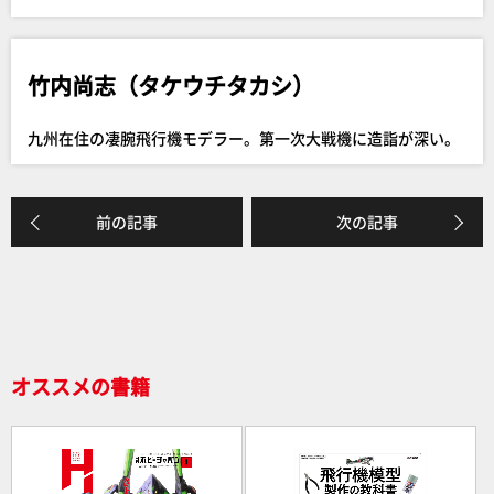
c
e
e
竹内尚志（タケウチタカシ）
b
o
九州在住の凄腕飛行機モデラー。第一次大戦機に造詣が深い。
o
k
前の記事
次の記事
オススメの書籍