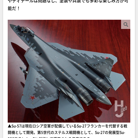
やディテールは問題なし、塗装や兵装でも多彩な楽しみ方が可
能だ！
▲Su-57は現在ロシア空軍が配備しているSu-27フランカーを代替する戦
闘機として開発。第5世代のステルス戦闘機として、Su-27の発展型Su-