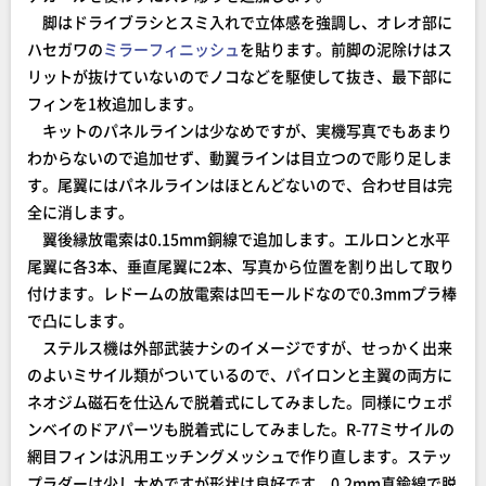
脚はドライブラシとスミ入れで立体感を強調し、オレオ部に
ハセガワの
ミラーフィニッシュ
を貼ります。前脚の泥除けはス
リットが抜けていないのでノコなどを駆使して抜き、最下部に
フィンを1枚追加します。
キットのパネルラインは少なめですが、実機写真でもあまり
わからないので追加せず、動翼ラインは目立つので彫り足しま
す。尾翼にはパネルラインはほとんどないので、合わせ目は完
全に消します。
翼後縁放電索は0.15mm銅線で追加します。エルロンと水平
尾翼に各3本、垂直尾翼に2本、写真から位置を割り出して取り
付けます。レドームの放電索は凹モールドなので0.3mmプラ棒
で凸にします。
ステルス機は外部武装ナシのイメージですが、せっかく出来
のよいミサイル類がついているので、パイロンと主翼の両方に
ネオジム磁石を仕込んで脱着式にしてみました。同様にウェポ
ンベイのドアパーツも脱着式にしてみました。R-77ミサイルの
網目フィンは汎用エッチングメッシュで作り直します。ステッ
プラダーは少し太めですが形状は良好です。0.2mm真鍮線で脱