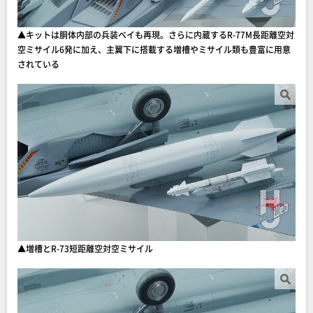
▲キットは胴体内部の兵装ベイも再現。さらに内蔵するR-77M長距離空対
空ミサイル6発に加え、主翼下に搭載する増槽やミサイル類も豊富に用意
されている
▲増槽とR-73短距離空対空ミサイル