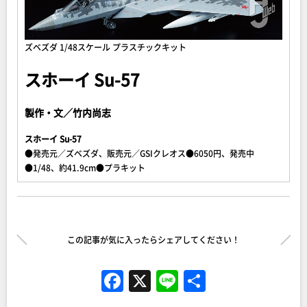
ズベズダ 1/48スケール プラスチックキット
スホーイ Su-57
製作・文／竹内尚志
スホーイ Su-57
●発売元／ズベズダ、販売元／GSIクレオス●6050円、発売中
●1/48、約41.9cm●プラキット
この記事が気に入ったらシェアしてください！
F
X
Li
共
a
n
有