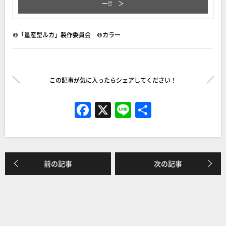
ー!!
©「量産型ルカ」製作委員会 ©カラー
この記事が気に入ったらシェアしてください！
F
X
Li
共
a
n
有
c
e
e
前の記事
次の記事
b
o
o
k