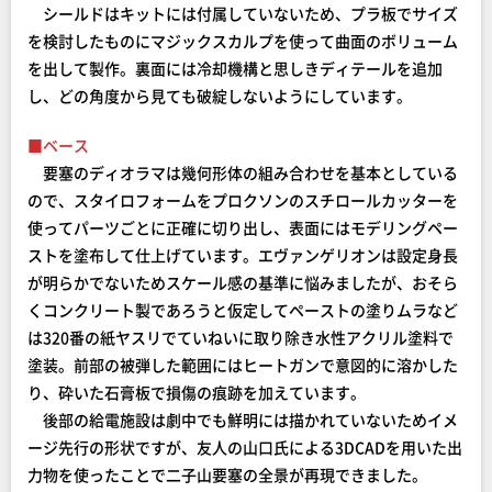
シールドはキットには付属していないため、プラ板でサイズ
を検討したものにマジックスカルプを使って曲面のボリューム
を出して製作。裏面には冷却機構と思しきディテールを追加
し、どの角度から見ても破綻しないようにしています。
■ベース
要塞のディオラマは幾何形体の組み合わせを基本としている
ので、スタイロフォームをプロクソンのスチロールカッターを
使ってパーツごとに正確に切り出し、表面にはモデリングペー
ストを塗布して仕上げています。エヴァンゲリオンは設定身長
が明らかでないためスケール感の基準に悩みましたが、おそら
くコンクリート製であろうと仮定してペーストの塗りムラなど
は320番の紙ヤスリでていねいに取り除き水性アクリル塗料で
塗装。前部の被弾した範囲にはヒートガンで意図的に溶かした
り、砕いた石膏板で損傷の痕跡を加えています。
後部の給電施設は劇中でも鮮明には描かれていないためイメ
ージ先行の形状ですが、友人の山口氏による3DCADを用いた出
力物を使ったことで二子山要塞の全景が再現できました。