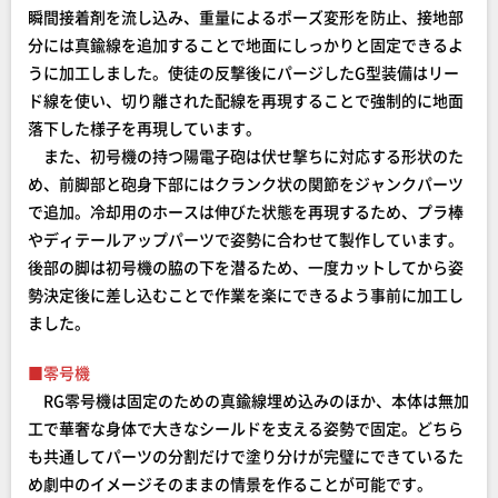
瞬間接着剤を流し込み、重量によるポーズ変形を防止、接地部
分には真鍮線を追加することで地面にしっかりと固定できるよ
うに加工しました。使徒の反撃後にパージしたG型装備はリー
ド線を使い、切り離された配線を再現することで強制的に地面
落下した様子を再現しています。
また、初号機の持つ陽電子砲は伏せ撃ちに対応する形状のた
め、前脚部と砲身下部にはクランク状の関節をジャンクパーツ
で追加。冷却用のホースは伸びた状態を再現するため、プラ棒
やディテールアップパーツで姿勢に合わせて製作しています。
後部の脚は初号機の脇の下を潜るため、一度カットしてから姿
勢決定後に差し込むことで作業を楽にできるよう事前に加工し
ました。
■零号機
RG零号機は固定のための真鍮線埋め込みのほか、本体は無加
工で華奢な身体で大きなシールドを支える姿勢で固定。どちら
も共通してパーツの分割だけで塗り分けが完璧にできているた
め劇中のイメージそのままの情景を作ることが可能です。