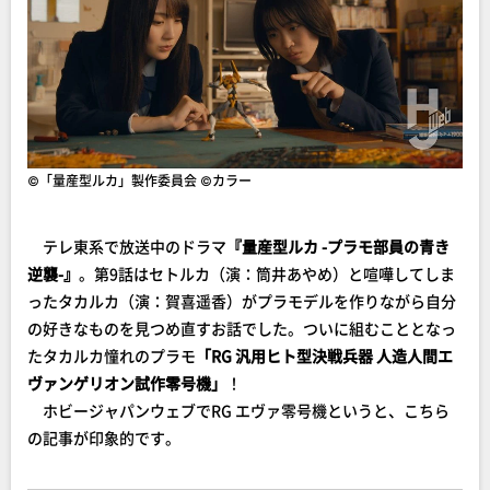
©︎「量産型ルカ」製作委員会 ©カラー
テレ東系で放送中のドラマ
『量産型ルカ -プラモ部員の青き
逆襲-』
。第9話はセトルカ（演：筒井あやめ）と喧嘩してしま
ったタカルカ（演：賀喜遥香）がプラモデルを作りながら自分
の好きなものを見つめ直すお話でした。ついに組むこととなっ
たタカルカ憧れのプラモ
「RG 汎用ヒト型決戦兵器 人造人間エ
ヴァンゲリオン試作零号機」
！
ホビージャパンウェブでRG エヴァ零号機というと、こちら
の記事が印象的です。