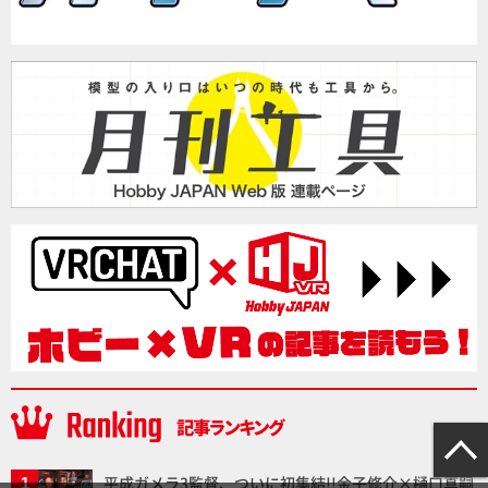
平成ガメラ3監督、ついに初集結!!金子修介×樋口真嗣