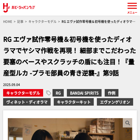
メニュー
HOME
記事
キャラクターモデル
RG エヴァ試作零号機＆初号機を使ったディオラマで
ヤシマ作戦を再現！ 細部までこだわった要塞のベースやスクラッチの盾にも注目！『量産型ル
カ -プラモ部員の青き逆襲-』第9話
RG エヴァ試作零号機＆初号機を使ったディオ
ラマでヤシマ作戦を再現！ 細部までこだわった
要塞のベースやスクラッチの盾にも注目！『量
産型ルカ -プラモ部員の青き逆襲-』第9話
2025.09.04
キャラクターモデル
RG
BANDAI SPIRITS
作例
ヴィネット・ディオラマ
キャラクターキット
エヴァンゲリオン