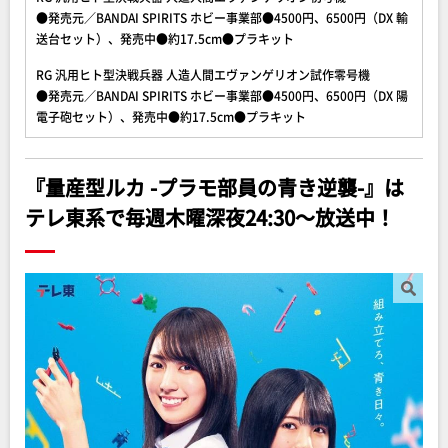
●発売元／BANDAI SPIRITS ホビー事業部●4500円、6500円（DX 輸
送台セット）、発売中●約17.5cm●プラキット
RG 汎用ヒト型決戦兵器 人造人間エヴァンゲリオン試作零号機
●発売元／BANDAI SPIRITS ホビー事業部●4500円、6500円（DX 陽
電子砲セット）、発売中●約17.5cm●プラキット
『量産型ルカ -プラモ部員の青き逆襲-』は
テレ東系で毎週木曜深夜24:30～放送中！