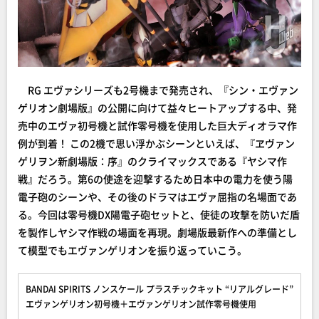
RG エヴァシリーズも2号機まで発売され、『シン・エヴァン
ゲリオン劇場版』の公開に向けて益々ヒートアップする中、発
売中のエヴァ初号機と試作零号機を使用した巨大ディオラマ作
例が到着！ この2機で思い浮かぶシーンといえば、『ヱヴァン
ゲリヲン新劇場版：序』のクライマックスである『ヤシマ作
戦』だろう。第6の使途を迎撃するため日本中の電力を使う陽
電子砲のシーンや、その後のドラマはエヴァ屈指の名場面であ
る。今回は零号機DX陽電子砲セットと、使徒の攻撃を防いだ盾
を製作しヤシマ作戦の場面を再現。劇場版最新作への準備とし
て模型でもエヴァンゲリオンを振り返っていこう。
BANDAI SPIRITS ノンスケール プラスチックキット “リアルグレード”
エヴァンゲリオン初号機＋エヴァンゲリオン試作零号機使用