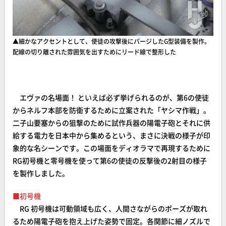
▲細かなアクセントとして、使徒の攻撃後にパージしたG型装備を製作。
配線の切り離された雰囲気を出すためにリード線で整形した
エヴァの名場面！ といえば必ず挙げられるのが、第6の使徒
からネルフ本部を防衛するために立案された「ヤシマ作戦」。
二子山要塞からの狙撃のために試作兵器の陽電子砲とそれに供
給する電力を日本中から集めるという、まさに決戦の様子が印
象的な名シーンです。この場面をディオラマで再現するために
RG初号機と零号機を使って第6の使徒の反撃後の2射目の様子
を製作しました。
■初号機
RG 初号機は可動領域も広く、人間さながらのポーズが取れ
るため陽電子砲を抱え上げた姿勢で固定。各関節に細ノズルで