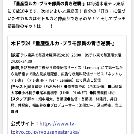
『量産型ルカ -プラモ部員の青き逆襲-』
は毎週木曜テレ東系
にて放送中です。次はいよいよ最終回！ 自分の「好き」に気づ
いたタカルカはセトルカと仲直りできるのか！？ そしてプラモ
部最後のキットは……！
木ドラ24『量産型ルカ -プラモ部員の青き逆襲-』
[放送]
テレ東系で毎週木曜深夜24:30~25:00、BSテレ東で毎週曜水曜
24:00~24:30
[配信]
各話放送終了後から映像配信サービス「Lemino」にて第一話か
ら最新話まで独占見放題配信、広告付き無料配信サービス「ネットも
テレ東」（テレ東HP・TVer・Lemino）にて見逃し配信
[キャスト]
賀喜遥香（乃木坂46）●筒井あやめ（乃木坂46）●山崎竜
太郎●小林桃子●尾本侑樹奈（LINKL PLANET）●岡田義徳 ほか
[スタッフ]
脚本：畑中翔太、首藤凜●監督：首藤凜、林隆行、井口
昇、井樫彩、福田芽衣●プロデューサー：漆間宏⼀、涌⽥秀幸、岩上
貴則
公式サイト：
https://www.tv-
tokyo.co.jp/ryousangataruka/