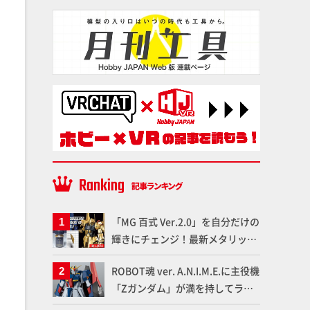
「MG 百式 Ver.2.0」を自分だけの
輝きにチェンジ！最新メタリック
塗料を使ってより金属感を増した
ROBOT魂 ver. A.N.I.M.E.に主役機
仕上がりに!!【試し読み】
「Zガンダム」が満を持してライ
ンナップ！ウェイブライダーへの