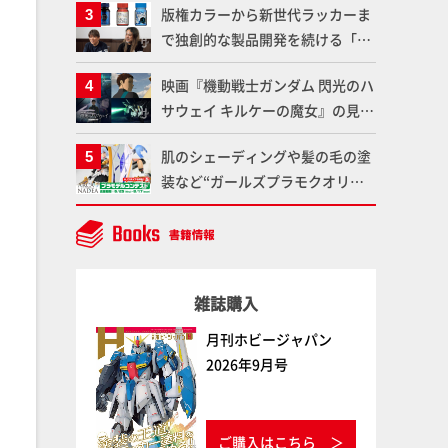
版権カラーから新世代ラッカーま
変形、劇中どおりのプロポーショ
で独創的な製品開発を続ける「ガ
ンを再現【機動戦士Zガンダム】
イアノーツ」に塗料開発の裏側と
映画『機動戦士ガンダム 閃光のハ
ラッカー塗料の未来についてイン
サウェイ キルケーの魔女』の見放
タビュー！
題配信が8月31日（月）よりスタ
肌のシェーディングや髪の毛の塗
ート！Prime Videoで国内独占配
装など“ガールズプラモクオリテ
信
ィアップ術”で仕上げる！カスタ
ム作例「白騎士ソフィエラ」が完
成！【「アルカナディアプラモデ
ルコンテスト」～8月17日（月）
雑誌購入
11:59まで応募受付中】
月刊ホビージャパン
2026年9月号
ご購入はこちら