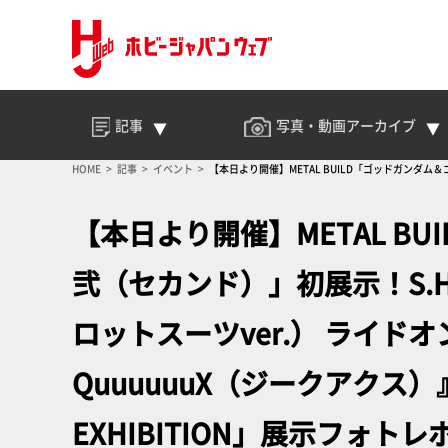
記事
写真・動画
アーカイブ
HOME
記事
イベント
【本日より開催】METAL BUILD「ゴッドガンダム
品等も展示！「GUNDAM FIGURE EXHIBITION」展示フォトレポート【TAMASHII NAT
【本日より開催】METAL B
弐（セカンド）」初展示！S.H.
ロットスーツver.） ライ
QuuuuuuX（ジークアクス）
EXHIBITION」展示フォトレポート