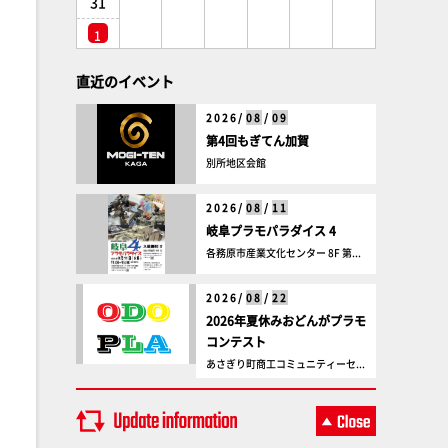
31
1
直近のイベント
2026/
08
/
09
第4回もぎてん加賀
別所地区会館
2026/
08
/
11
岐阜プラモパラダイス 4
各務原市産業文化センター 8F 第...
2026/
08
/
22
2026年夏休みおどんがプラモ
コンテスト
あさぎり町商工コミュニティーセ...