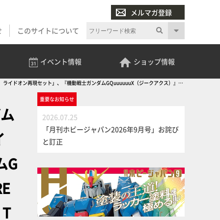
メルマガ登録
せ
このサイトについて
イベント
情報
ショップ
情報
r.） ライドオン再現セット」、『機動戦士ガンダムGQuuuuuuX（ジークアクス）』商
重要な
お知らせ
ダム
2026.07.25
「月刊ホビージャパン2026年9月号」お詫び
イ
と訂正
ムG
E
 T