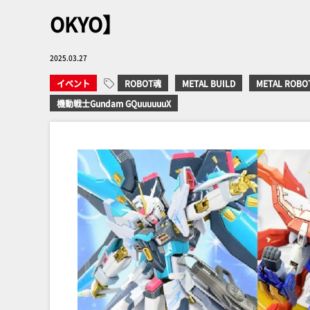
OKYO】
2025.03.27
イベント
ROBOT魂
METAL BUILD
METAL ROB
機動戦士Gundam GQuuuuuuX