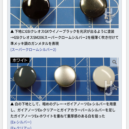
▲ 下地にGSIクレオスGXウイノーブラックを光沢が出るように塗装
→GSIクレオスSM206スーパークロームシルバー2を極薄く吹き付けて
準メッキ調のガンメタルを表現
(スーパークロームシルバー2)
▲ 白の下地として、暗めのグレー→ガイアノーツEx-シルバーを用意
し、ガイアノーツEx-クリアーとガイアカラーパールシルバーを足し
たガイアノーツEx-ホワイトを重ねて重厚感のある白を狙った
(Ex-シルバー)
(Ex-クリアー)