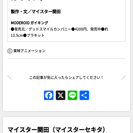
製作・文／マイスター関田
MODEROID ガイキング
●発売元／グッドスマイルカンパニー●4200円、発売中●約
13.5cm●プラキット
Ⓒ 東映アニメーション
この記事が気に入ったらシェアしてください！
F
X
Li
共
a
n
有
c
e
e
マイスター関田（マイスターセキタ）