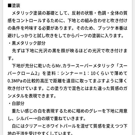
■塗装
メタリック塗装の基礎として、反射の状態・色調・全体の質
感をコントロールするために、下地との組み合わせと吹き付け
の条件を吟味する必要があります。そのため、ブッツケ本番は
避けしっかりと試し吹きをしてからパーツの塗装に入ります。
・黒メタリック部分
先ずは下地に光沢の黒を顔が映るほどの光沢で吹き付けま
す。
下地が充分に乾いたらMr.カラースーパーメタリック「スー
パークローム2」を塗料：シンナー＝1：10くらいで薄めて
0.3MPaの比較的高圧で距離を遠目に取ってまぶすように薄く
吹き付けています。この塗り方で混色とはまた違った質感のガ
ンメタルを表現できます。
・白部分
重たい感じの白を表現するために暗めのグレーを下地に用意
し、シルバー→白の順で重ねていきます。
白にはクリアーとホワイトパールを混ぜて質感を変えつつ下
地の干渉を受けやすくしています。