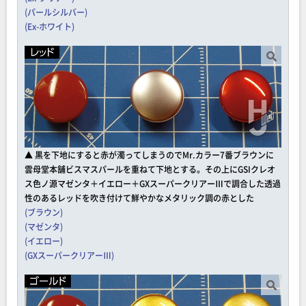
(パールシルバー)
(Ex-ホワイト)
▲ 黒を下地にすると赤が濁ってしまうのでMr.カラー7番ブラウンに
雲母堂本舗ビスマスパールを重ねて下地とする。その上にGSIクレオ
ス色ノ源マゼンタ＋イエロー＋GXスーパークリアーⅢで調合した透過
性のあるレッドを吹き付けて鮮やかなメタリック調の赤とした
(ブラウン)
(マゼンタ)
(イエロー)
(GXスーパークリアーⅢ)