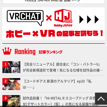
【完全リニューアル】超合金に「コン・バトラーV」
が完全新規造形で登場！気になる仕様を試作品の撮り
下ろしでご紹介!!さらに「大鉄人17」＆「ワンエイ
【コードギアス 新潔のアルマリア】ep20「私
ト」セット情報もお届け！【超合金の魂】
は……」
試作品到着！「HI-METAL R スコープドッグ 灰色の魔
女[デザートカラー]（仮）」の気になる装備や細部な