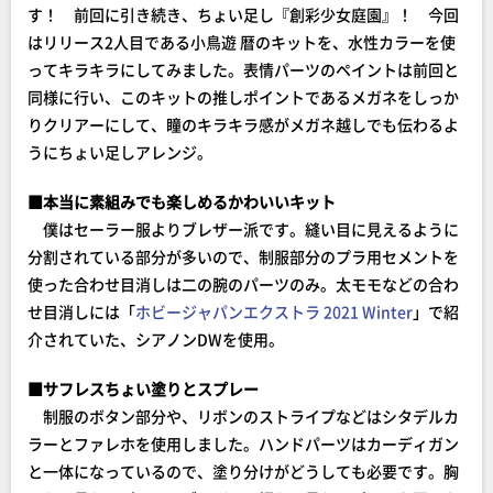
す！ 前回に引き続き、ちょい足し『創彩少女庭園』！ 今回
はリリース2人目である小鳥遊 暦のキットを、水性カラーを使
ってキラキラにしてみました。表情パーツのペイントは前回と
同様に行い、このキットの推しポイントであるメガネをしっか
りクリアーにして、瞳のキラキラ感がメガネ越しでも伝わるよ
うにちょい足しアレンジ。
■本当に素組みでも楽しめるかわいいキット
僕はセーラー服よりブレザー派です。縫い目に見えるように
分割されている部分が多いので、制服部分のプラ用セメントを
使った合わせ目消しは二の腕のパーツのみ。太モモなどの合わ
せ目消しには「
ホビージャパンエクストラ 2021 Winter
」で紹
介されていた、シアノンDWを使用。
■サフレスちょい塗りとスプレー
制服のボタン部分や、リボンのストライプなどはシタデルカ
ラーとファレホを使用しました。ハンドパーツはカーディガン
と一体になっているので、塗り分けがどうしても必要です。胸