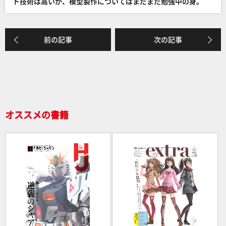
ト技術は高いが、模型製作についてはまだまだ勉強中の身。
k
前の記事
次の記事
オススメの書籍