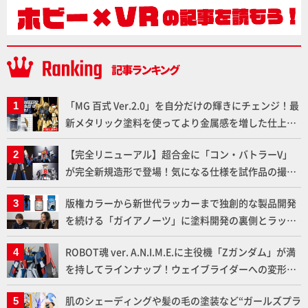
「MG 百式 Ver.2.0」を自分だけの輝きにチェンジ！最
新メタリック塗料を使ってより金属感を増した仕上が
りに!!【試し読み】
【完全リニューアル】超合金に「コン・バトラーV」
が完全新規造形で登場！気になる仕様を試作品の撮り
下ろしでご紹介!!さらに「大鉄人17」＆「ワンエイ
版権カラーから新世代ラッカーまで独創的な製品開発
ト」セット情報もお届け！【超合金の魂】
を続ける「ガイアノーツ」に塗料開発の裏側とラッカ
ー塗料の未来についてインタビュー！
ROBOT魂 ver. A.N.I.M.E.に主役機「Zガンダム」が満
を持してラインナップ！ウェイブライダーへの変形、
劇中どおりのプロポーションを再現【機動戦士Zガン
肌のシェーディングや髪の毛の塗装など“ガールズプラ
ダム】