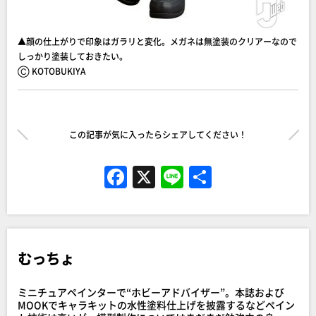
▲顔の仕上がりで印象はガラリと変化。メガネは無塗装のクリアーなので
しっかり塗装しておきたい。
Ⓒ KOTOBUKIYA
この記事が気に入ったらシェアしてください！
F
X
Li
共
a
n
有
c
e
e
むっちょ
b
o
ミニチュアペインターで“ホビーアドバイザー”。本誌および
o
MOOKでキャラキットの水性塗料仕上げを披露するなどペイン