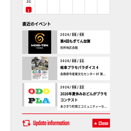
31
1
直近のイベント
2026/
08
/
09
第4回もぎてん加賀
別所地区会館
2026/
08
/
11
岐阜プラモパラダイス 4
各務原市産業文化センター 8F 第...
2026/
08
/
22
2026年夏休みおどんがプラモ
コンテスト
あさぎり町商工コミュニティーセ...