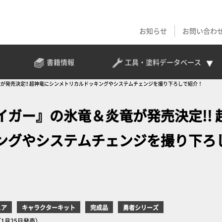
お知らせ
お問い合わ
書籍情報
工具・塗料
データベース
が発売決定!! 超神竜にシンメトリカルドッキングやシステムチェンジを撮り下ろしで紹介！
ガー』の氷竜＆炎竜が発売決定!! 
ングやシステムチェンジを撮り下ろ
ュア
キャラクターキット
完成品
勇者シリーズ
（1月25日発売）