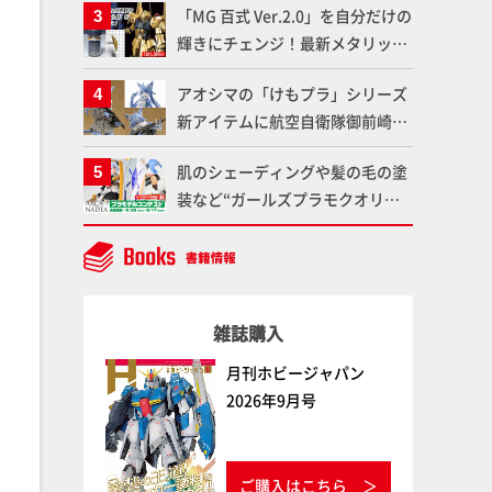
「MG 百式 Ver.2.0」を自分だけの
魂】
輝きにチェンジ！最新メタリック
塗料を使ってより金属感を増した
アオシマの「けもプラ」シリーズ
仕上がりに!!【試し読み】
新アイテムに航空自衛隊御前崎分
屯基地の公式キャラクターとして
肌のシェーディングや髪の毛の塗
誕生した「おまねこ」が着任！け
装など“ガールズプラモクオリテ
もプラ公式サイト限定版と通常版
ィアップ術”で仕上げる！カスタ
の2ラインで発売！
ム作例「白騎士ソフィエラ」が完
成！【「アルカナディアプラモデ
ルコンテスト」～8月17日（月）
雑誌購入
11:59まで応募受付中】
月刊ホビージャパン
2026年9月号
ご購入はこちら