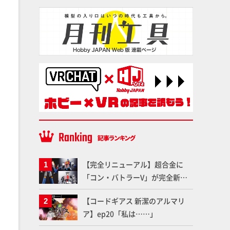
【完全リニューアル】超合金に
「コン・バトラーV」が完全新規
造形で登場！気になる仕様を試作
【コードギアス 新潔のアルマリ
品の撮り下ろしでご紹介!!さらに
ア】ep20「私は……」
「大鉄人17」＆「ワンエイト」セ
ット情報もお届け！【超合金の