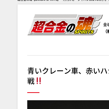
今
金
（
青いクレーン車、赤いハ
戦