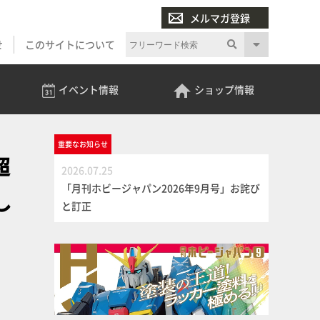
メルマガ登録
せ
このサイトについて
イベント
情報
ショップ
情報
重要な
お知らせ
超
2026.07.25
「月刊ホビージャパン2026年9月号」お詫び
し
と訂正