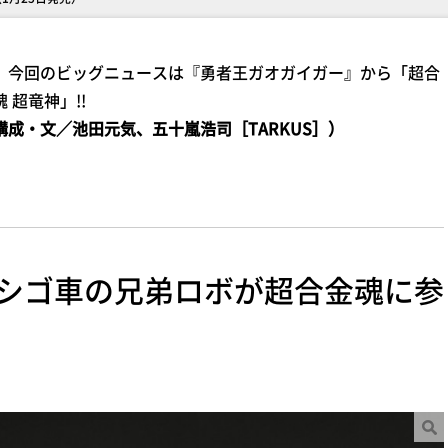
回のビッグニュースは『勇者王ガオガイガー』から「超合
魂 超竜神」!!
構成・文／池田元気、五十嵐浩司［TARKUS］）
シゴ車の兄弟ロボが超合金魂に参