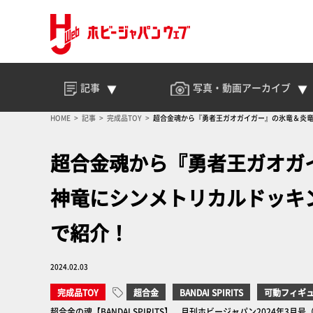
記事
写真・動画
アーカイブ
HOME
記事
完成品TOY
超合金魂から『勇者王ガオガイガー』の氷竜＆炎竜
超合金魂から『勇者王ガオガイ
神竜にシンメトリカルドッキ
で紹介！
2024.02.03
完成品TOY
超合金
BANDAI SPIRITS
可動フィギ
超合金の魂【BANDAI SPIRITS】 月刊ホビージャパン2024年3月号