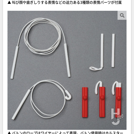
▲ 叫び顔や歯ぎしりする表情などの迫力ある3種類の表情パーツが付属
▲ バトンのロープはワイヤーによって表現。バトン使用時はホルスター