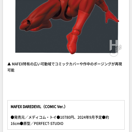
▲ MAFEX特有の広い可動域でコミックカバーや作中のポージングが再現
可能
MAFEX DAREDEVIL（COMIC Ver.）
●発売元／メディコム・トイ●10780円、2024年9月予定●約
16cm●原型／PERFECT-STUDIO