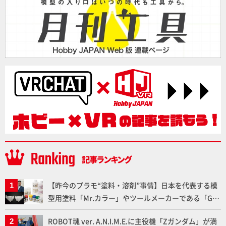
【昨今のプラモ“塗料・溶剤”事情】日本を代表する模
型用塗料「Mr.カラー」やツールメーカーである「GSI
クレオス」が語るラッカー塗料の未来とは？
ROBOT魂 ver. A.N.I.M.E.に主役機「Zガンダム」が満