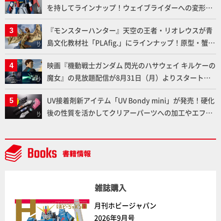
を持してラインナップ！ウェイブライダーへの変形、
劇中どおりのプロポーションを再現【機動戦士Zガン
『モンスターハンター』天空の王者・リオレウスが青
ダム】
島文化教材社「PLAfig.」にラインナップ！原型・蟹蟲
修造氏の彩色作例で超ハイディテールかつ躍動感に満
映画『機動戦士ガンダム 閃光のハサウェイ キルケーの
ちた造形をチェック
魔女』の見放題配信が8月31日（月）よりスタート！
Prime Videoで国内独占配信
UV接着剤新アイテム「UV Bondy mini」が発売！硬化
後の性質を活かしてクリアーパーツへの加工やエフェ
クト仕上げに活用してみよう！【月刊工具】
雑誌購入
月刊ホビージャパン
2026年9月号