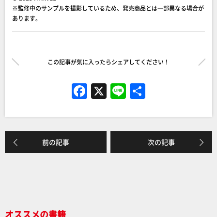
※監修中のサンプルを撮影しているため、発売商品とは一部異なる場合が
あります。
この記事が気に入ったらシェアしてください！
F
X
Li
共
a
n
有
c
e
e
前の記事
次の記事
b
o
o
k
オススメの書籍