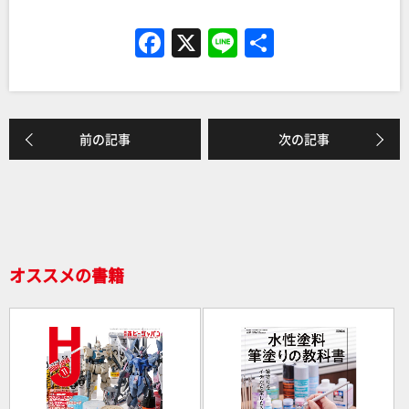
F
X
Li
共
a
n
有
c
e
e
前の記事
次の記事
b
o
o
k
オススメの書籍