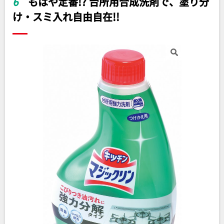
6
もはや定番!? 台所用合成洗剤で、塗り分
け・スミ入れ自由自在!!