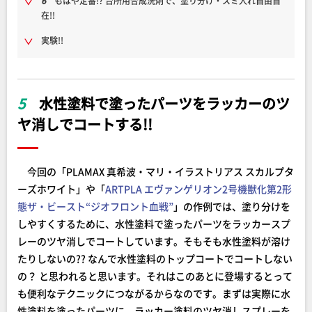
6
もはや定番!? 台所用合成洗剤で、塗り分け・スミ入れ自由自
在!!
実験!!
5
水性塗料で塗ったパーツをラッカーのツ
ヤ消しでコートする!!
今回の「PLAMAX 真希波・マリ・イラストリアス スカルプタ
ーズホワイト」や「
ARTPLA エヴァンゲリオン2号機獣化第2形
態ザ・ビースト“ジオフロント血戦”
」の作例では、塗り分けを
しやすくするために、水性塗料で塗ったパーツをラッカースプ
レーのツヤ消しでコートしています。そもそも水性塗料が溶け
たりしないの?? なんで水性塗料のトップコートでコートしない
の？ と思われると思います。それはこのあとに登場するとって
も便利なテクニックにつながるからなのです。まずは実際に水
性塗料を塗ったパーツに、ラッカー塗料のツヤ消しスプレーを