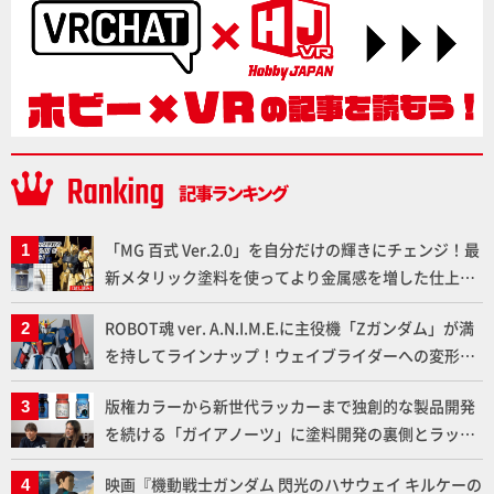
「MG 百式 Ver.2.0」を自分だけの輝きにチェンジ！最
新メタリック塗料を使ってより金属感を増した仕上が
りに!!【試し読み】
ROBOT魂 ver. A.N.I.M.E.に主役機「Zガンダム」が満
を持してラインナップ！ウェイブライダーへの変形、
劇中どおりのプロポーションを再現【機動戦士Zガン
版権カラーから新世代ラッカーまで独創的な製品開発
ダム】
を続ける「ガイアノーツ」に塗料開発の裏側とラッカ
ー塗料の未来についてインタビュー！
映画『機動戦士ガンダム 閃光のハサウェイ キルケーの