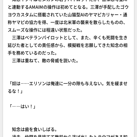
と連動するAMAIMの操作は初めてとなる。三澤が手配したゴウ
ヨウカスタムに搭載されていた山猫型AIのヤマピカリャー・通
称ヤマピの協力を得、一度は北米軍の襲来を散らしたものの、
スムーズな操作には程遠い状態だった。
三澤はベテランパイロットとして、また、辛くも死闘を生き
延びた者としての責任感から、模擬戦を志願してきた知念の相
手を務めているのだった。
三澤は重ねて、敵の脅威を説いた。
「奴は……エリソンは俺達に一分の隙も与えない。気を緩ませ
るな！」
「――はい！」
知念は歯を食いしばる。
過去、仲間を見捨てて敵前から逃げ出したトラウマがある知