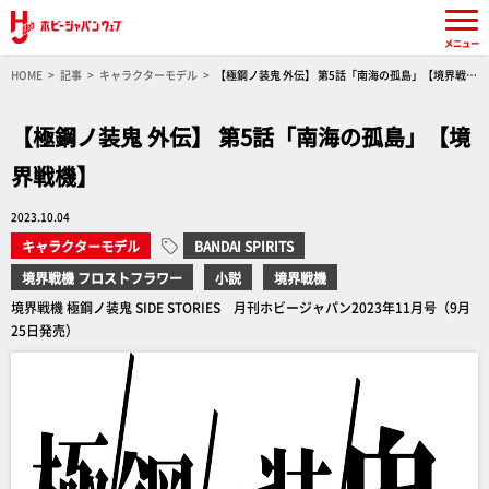
メニュー
HOME
記事
キャラクターモデル
【極鋼ノ装鬼 外伝】 第5話「南海の孤島」【境界戦
機】
【極鋼ノ装鬼 外伝】 第5話「南海の孤島」【境
界戦機】
2023.10.04
キャラクターモデル
BANDAI SPIRITS
境界戦機 フロストフラワー
小説
境界戦機
境界戦機 極鋼ノ装鬼 SIDE STORIES 月刊ホビージャパン2023年11月号（9月
25日発売）