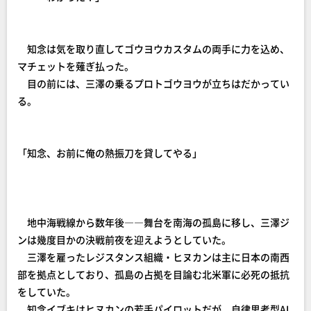
知念は気を取り直してゴウヨウカスタムの両手に力を込め、
マチェットを薙ぎ払った。
目の前には、三澤の乗るプロトゴウヨウが立ちはだかってい
る。
「知念、お前に俺の熱振刀を貸してやる」
地中海戦線から数年後――舞台を南海の孤島に移し、三澤ジ
ンは幾度目かの決戦前夜を迎えようとしていた。
三澤を雇ったレジスタンス組織・ヒヌカンは主に日本の南西
部を拠点としており、孤島の占拠を目論む北米軍に必死の抵抗
をしていた。
知念イブキはヒヌカンの若手パイロットだが、自律思考型AI