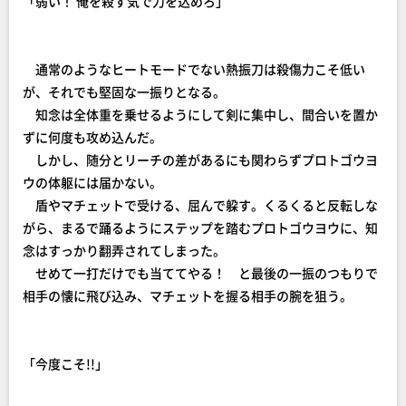
「弱い！ 俺を殺す気で力を込めろ」
通常のようなヒートモードでない熱振刀は殺傷力こそ低い
が、それでも堅固な一振りとなる。
知念は全体重を乗せるようにして剣に集中し、間合いを置か
ずに何度も攻め込んだ。
しかし、随分とリーチの差があるにも関わらずプロトゴウヨ
ウの体躯には届かない。
盾やマチェットで受ける、屈んで躱す。くるくると反転しな
がら、まるで踊るようにステップを踏むプロトゴウヨウに、知
念はすっかり翻弄されてしまった。
せめて一打だけでも当ててやる！ と最後の一振のつもりで
相手の懐に飛び込み、マチェットを握る相手の腕を狙う。
「今度こそ!!」