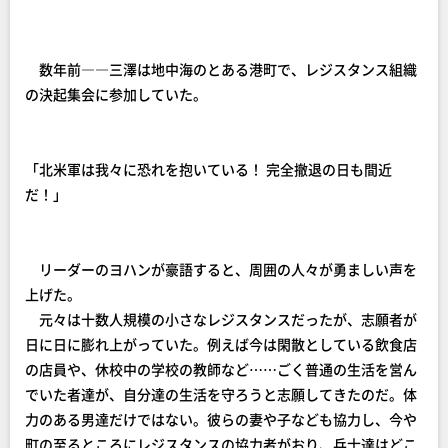
数年前――三澤は地中海のとある港町で、レジスタンス組織
の決起集会に参加していた。
「北米軍は我々に恐れを抱いている！ 完全撤退の日も間近
だ！」
リーダーのヨハンが豪語すると、周囲の人々が勇ましい声を
上げた。
元々は十数人規模の小さなレジスタンスだったが、志願者が
日に日に膨れ上がっていた。例えば今は閑散としている飲食店
の店員や、休校中の学校の教師など……ごく普通の生活を営ん
でいた者達が、自分達の生活を守ろうと志願してきたのだ。体
力のある男達だけではない。彼らの妻や子なども協力し、今や
町の至るところにレジスタンスの協力者がおり、兵士達はどこ