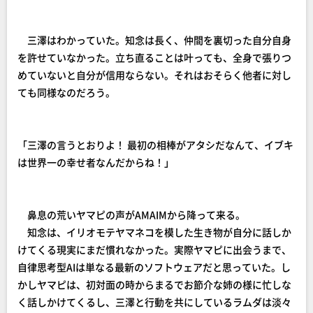
三澤はわかっていた。知念は長く、仲間を裏切った自分自身
を許せていなかった。立ち直ることは叶っても、全身で張りつ
めていないと自分が信用ならない。それはおそらく他者に対し
ても同様なのだろう。
「三澤の言うとおりよ！ 最初の相棒がアタシだなんて、イブキ
は世界一の幸せ者なんだからね！」
鼻息の荒いヤマピの声がAMAIMから降って来る。
知念は、イリオモテヤマネコを模した生き物が自分に話しか
けてくる現実にまだ慣れなかった。実際ヤマピに出会うまで、
自律思考型AIは単なる最新のソフトウェアだと思っていた。し
かしヤマピは、初対面の時からまるでお節介な姉の様に忙しな
く話しかけてくるし、三澤と行動を共にしているラムダは淡々