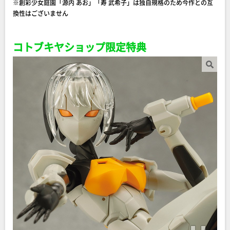
※創彩少女庭園「源内 あお」「寿 武希子」は独自規格のため今作との互
換性はございません
コトブキヤショップ限定特典