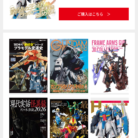
ご購入はこちら