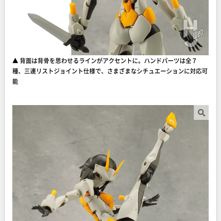
▲ 背面は背骨を思わせるラインがアクセントに。ハンドパーツは全７
種、三連リストジョイント仕様で、さまざまなシチュエーションに対応可
能