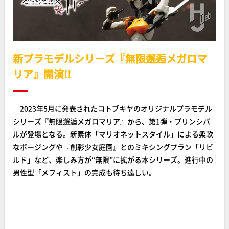
新プラモデルシリーズ『無限邂逅メガロマ
リア』開演!!
2023年5月に発表されたコトブキヤのオリジナルプラモデル
シリーズ『無限邂逅メガロマリア』から、第1弾・プリンシパ
ルが登場となる。新素体「マリオネットスタイル」による柔軟
なポージングや『創彩少女庭園』とのミキシングプラン「リビ
ルド」など、楽しみ方が“無限”に拡がる本シリーズ。進行中の
男性型「メフィスト」の完成も待ち遠しい。