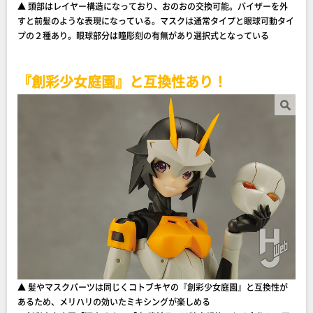
▲ 頭部はレイヤー構造になっており、おのおの交換可能。バイザーを外
すと前髪のような表現になっている。マスクは通常タイプと眼球可動タイ
プの２種あり。眼球部分は瞳彫刻の有無があり選択式となっている
『創彩少女庭園』と互換性あり！
▲ 髪やマスクパーツは同じくコトブキヤの『創彩少女庭園』と互換性が
あるため、メリハリの効いたミキシングが楽しめる