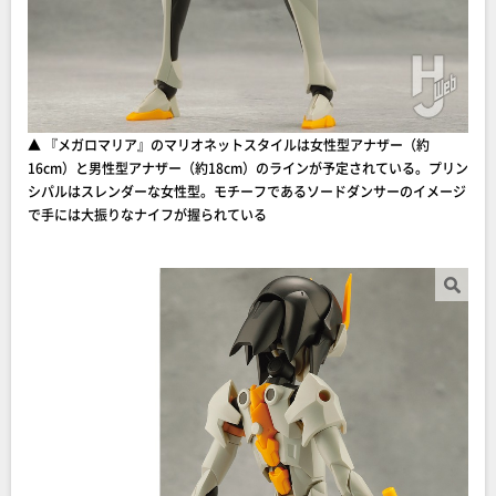
▲ 『メガロマリア』のマリオネットスタイルは女性型アナザー（約
16cm）と男性型アナザー（約18cm）のラインが予定されている。プリン
シパルはスレンダーな女性型。モチーフであるソードダンサーのイメージ
で手には大振りなナイフが握られている