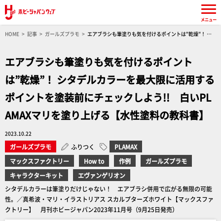
メニュー
HOME
記事
ガールズプラモ
エアブラシも筆塗りも気を付けるポイントは"乾燥"！ シ
タデルカラーを最大限に活用するポイントを塗装前にチェックしよう!! 白いPLAMAXマリを塗
り上げる【水性塗料の教科書】
エアブラシも筆塗りも気を付けるポイント
は”乾燥”！ シタデルカラーを最大限に活用する
ポイントを塗装前にチェックしよう!! 白いPL
AMAXマリを塗り上げる【水性塗料の教科書】
2023.10.22
ガールズプラモ
ふりつく
PLAMAX
マックスファクトリー
How to
作例
ガールズプラモ
キャラクターキット
エヴァンゲリオン
シタデルカラーは筆塗りだけじゃない！ エアブラシ併用で広がる無限の可能
性。／真希波・マリ・イラストリアス スカルプターズホワイト【マックスファ
クトリー】 月刊ホビージャパン2023年11月号（9月25日発売）