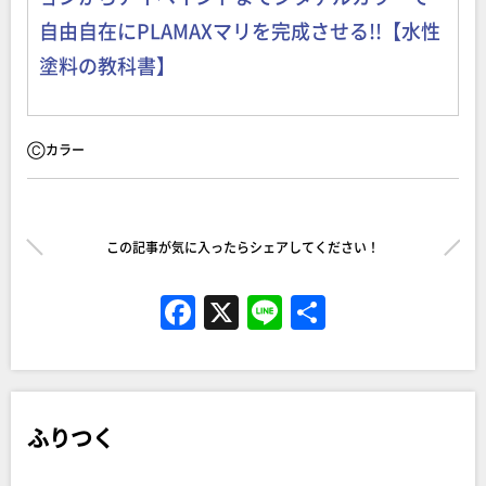
自由自在にPLAMAXマリを完成させる!!【水性
塗料の教科書】
Ⓒカラー
この記事が気に入ったらシェアしてください！
F
X
Li
共
a
n
有
c
e
e
ふりつく
b