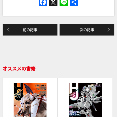
F
X
Li
共
a
n
有
c
e
e
前の記事
次の記事
b
o
o
k
オススメの書籍