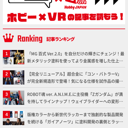
「MG 百式 Ver.2.0」を自分だけの輝きにチェンジ！最
新メタリック塗料を使ってより金属感を増した仕上が
りに!!【試し読み】
【完全リニューアル】超合金に「コン・バトラーV」
が完全新規造形で登場！気になる仕様を試作品の撮り
下ろしでご紹介!!さらに「大鉄人17」＆「ワンエイ
ROBOT魂 ver. A.N.I.M.E.に主役機「Zガンダム」が満
ト」セット情報もお届け！【超合金の魂】
を持してラインナップ！ウェイブライダーへの変形、
劇中どおりのプロポーションを再現【機動戦士Zガン
版権カラーから新世代ラッカーまで独創的な製品開発
ダム】
を続ける「ガイアノーツ」に塗料開発の裏側とラッカ