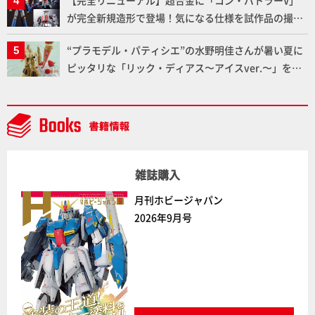
が完全新規造形で登場！気になる仕様を試作品の撮り
下ろしでご紹介!!さらに「大鉄人17」＆「ワンエイ
“プラモデル・パティシエ”の水野明佳さんが暑い夏に
ト」セット情報もお届け！【超合金の魂】
ピッタリな「リック・ディアス〜アイスver.〜」を製
作【ガンダムフォワード Vol.11抜粋】
雑誌購入
月刊ホビージャパン
2026年9月号