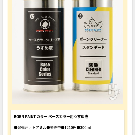
BORN PAINT カラー ベースカラー用うすめ液
●発売元／トアミル●発売中●1210円●300ml