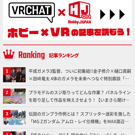
平成ガメラ3監督、ついに初集結!!金子修介×樋口真嗣
×田﨑竜太 4体のガメラを未来へつなぐ特別鼎談「ガ
メラ永久保存化プロジェクト FINAL」
プラモデルのスジ彫りってどんな作業？ パネルライン
を彫り足して作品を映えさせよう！【いまさら聞けな
いプラモデルの基礎：スジ彫りとパネルライン】
伝説のガンプラ作例とは？ スプリッター迷彩を施した
「MG Zガンダム アムロ・レイ仕様機」をMAX渡辺が
ふたたび塗る!!【試し読み】
【完全リニューアル】超合金に「コン・バトラーV」