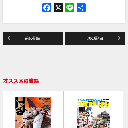
F
X
Li
共
a
n
有
c
e
e
前の記事
次の記事
b
o
o
k
オススメの書籍