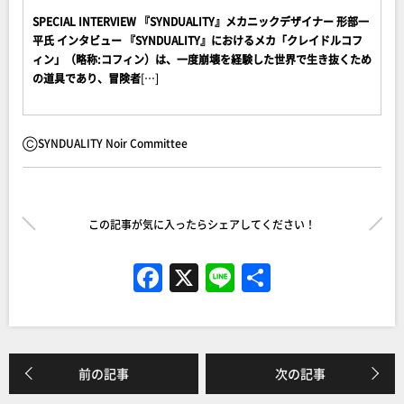
SPECIAL INTERVIEW 『SYNDUALITY』メカニックデザイナー 形部一
平氏 インタビュー 『SYNDUALITY』におけるメカ「クレイドルコフ
ィン」（略称:コフィン）は、一度崩壊を経験した世界で生き抜くため
の道具であり、冒険者
[…]
ⒸSYNDUALITY Noir Committee
この記事が気に入ったらシェアしてください！
F
X
Li
共
a
n
有
c
e
e
前の記事
次の記事
b