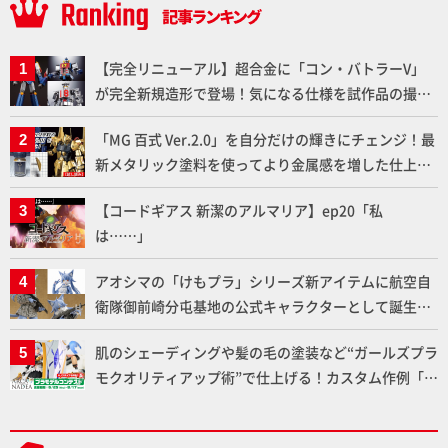
【完全リニューアル】超合金に「コン・バトラーV」
が完全新規造形で登場！気になる仕様を試作品の撮り
下ろしでご紹介!!さらに「大鉄人17」＆「ワンエイ
「MG 百式 Ver.2.0」を自分だけの輝きにチェンジ！最
ト」セット情報もお届け！【超合金の魂】
新メタリック塗料を使ってより金属感を増した仕上が
りに!!【試し読み】
【コードギアス 新潔のアルマリア】ep20「私
は……」
アオシマの「けもプラ」シリーズ新アイテムに航空自
衛隊御前崎分屯基地の公式キャラクターとして誕生し
た「おまねこ」が着任！けもプラ公式サイト限定版と
肌のシェーディングや髪の毛の塗装など“ガールズプラ
通常版の2ラインで発売！
モクオリティアップ術”で仕上げる！カスタム作例「白
騎士ソフィエラ」が完成！【「アルカナディアプラモ
デルコンテスト」～8月17日（月）11:59まで応募受付