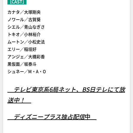
［CAST］
カナタ／大塚剛央
ノワール／古賀葵
シエル／青山なぎさ
トキオ／小林裕介
ムートン／小松史法
エリー／稲垣好
アンジェ／大橋彩香
黒仮面／坂泰斗
シュネー／M・A・O
テレビ東京系6局ネット、BS日テレにて放
送中！
ディズニープラス独占配信
中