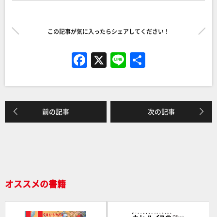
この記事が気に入ったらシェアしてください！
F
X
Li
共
a
n
有
c
e
e
前の記事
次の記事
b
o
o
k
オススメの書籍