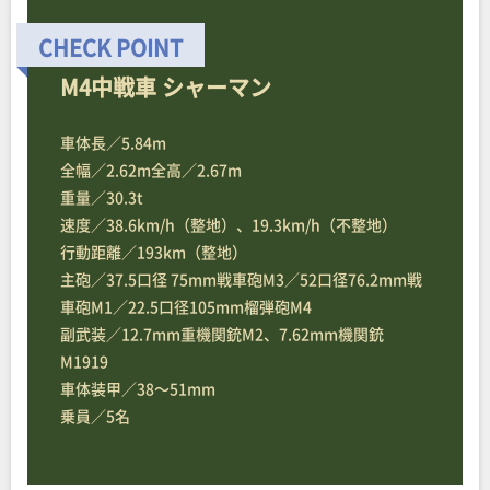
M4中戦車 シャーマン
車体長／5.84m
全幅／2.62m全高／2.67m
重量／30.3t
速度／38.6km/h（整地）、19.3km/h（不整地）
行動距離／193km（整地）
主砲／37.5口径 75mm戦車砲M3／52口径76.2mm戦
車砲M1／22.5口径105mm榴弾砲M4
副武装／12.7mm重機関銃M2、7.62mm機関銃
M1919
車体装甲／38～51mm
乗員／5名