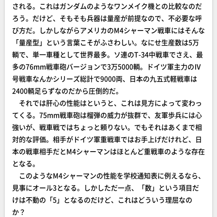
される。これはガンダムのようなワンメイク機との比較なのだ
ろう。だけど、そもそも兵器は量産が前提なので、不必要な呼
び方だ。しかしながらアメリカのM4シャーマン戦車にはそんな
「量産型」という言葉こそがふさわしい。なにせ生産数は5万
輌で、単一車種として世界最多。ソ連のT-34中戦車でさえ、最
多の76mm戦車砲バージョンで3万5000輌。ドイツ軍主力のⅣ
号戦車なんかシリーズ総計で9000両、日本の九五式軽戦車は
2400輌足らずなのだから圧倒的だ。
それでは肝心の性能はというと、これは見方によって変わっ
てくる。75mm戦車砲は榴弾の威力が抜群で、友軍歩兵には心
強いが、戦車戦ではちょっと頼りない。でもそれはあくまで相
対的な評価。相手がドイツ軍重戦車ではお手上げだけれど、日
本の戦車相手だとM4シャーマンはほとんど重戦車のような存在
となる。
このようなM4シャーマンの性能を学校通知表に例えるなら、
見事にオール3となる。しかしただ一点、「数」という項目だ
けは不動の「5」となるのだけど、これはどういう理屈なの
か？