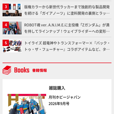
下ろしでご紹介!!さらに「大鉄人17」＆「ワンエイ
版権カラーから新世代ラッカーまで独創的な製品開発
ト」セット情報もお届け！【超合金の魂】
を続ける「ガイアノーツ」に塗料開発の裏側とラッカ
ー塗料の未来についてインタビュー！
ROBOT魂 ver. A.N.I.M.E.に主役機「Zガンダム」が満
を持してラインナップ！ウェイブライダーへの変形、
劇中どおりのプロポーションを再現【機動戦士Zガン
トイライズ 超竜神やトランスフォーマー×『バック・
ダム】
トゥ・ザ・フューチャー』コラボアイテムなど、タカ
ラトミーの注目アイテムをチェック!!【タカラトミー
NEWITEM】
雑誌購入
月刊ホビージャパン
2026年9月号