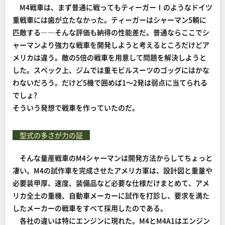
M4戦車は、まず普通に戦ってもティーガーⅠのようなドイツ
重戦車には歯が立たなかった。ティーガーはシャーマン5輌に
匹敵する――そんな評価も納得の性能差だ。普通ならここでシ
ャーマンより強力な戦車を開発しようと考えるところだけどア
メリカは違う。敵の5倍の戦車を用意して問題を解決しようと
した。スペック上、ジムでは重モビルスーツのゴッグにはかな
わないだろう。だけど5機で囲めば1～2発は弱点に当てられる
でしょ?
そういう発想で戦車を作っていたのだ。
型式の多さが力の証
そんな量産戦車のM4シャーマンは開発方法からしてちょっと
凄い。M4の試作車を完成させたアメリカ軍は、設計図と重量や
必要装甲厚、速度、装備品など必要な仕様だけまとめて、アメ
リカ全土の重機、自動車メーカーに試作を打診し、要求を満た
したメーカーの戦車をすべて採用したのである。
各社の違いは特にエンジンに現れた。M4とM4A1はエンジン