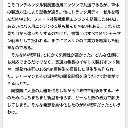
こそコンチネンタル製航空機用エンジンで共通であるが、車体
の製造方法により型番が違う。他にトラック用ディーゼルを積
んだM4A2や、フォード社製戦車用エンジンを搭載したM4A3、
あるいはバス用エンジンを5基も積んだM4A4もある。これらは
見た目から違ったりするのだけど、書類上はすべてM4シャーマ
ン戦車として扱われる。まさにアメリカの工業力を結集した戦
車なのである。
そんなM4戦車は､とにかく汎用性が高かった。どんな任務に
も対応できるだけでなく、貫通力番長のイギリス製17ポンド砲
や、爆発力抜群の105mm榴弾砲を搭載した派生型も作られ
た。シャーマンとその派生型の開発記録を追うだけで辞書がで
きるほどだ。
同盟国に大量の兵器を供与しながら世界中で戦争をする。そ
のためにはちまちまと新型を作らず、どーんと数の暴力で解決
してしまう。そんな発想を具体化したのがM4戦車だったという
わけ。