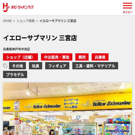
メニュー
HOME
ショップ情報
イエローサブマリン 三宮店
イエローサブマリン 三宮店
兵庫県神戸市中央区
ショップ（店舗）
中古販売・買取
関西
兵庫県
その他
玩具
フィギュア
工具・塗料・マテリアル
プラモデル