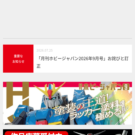
o
o
k
2026.07.25
重要な
「月刊ホビージャパン2026年9月号」お詫びと訂
お知らせ
正