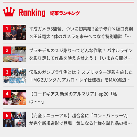
平成ガメラ3監督、ついに初集結!!金子修介×樋口真嗣
×田﨑竜太 4体のガメラを未来へつなぐ特別鼎談「ガ
メラ永久保存化プロジェクト FINAL」
プラモデルのスジ彫りってどんな作業？ パネルライン
を彫り足して作品を映えさせよう！【いまさら聞けな
いプラモデルの基礎：スジ彫りとパネルライン】
伝説のガンプラ作例とは？ スプリッター迷彩を施した
「MG Zガンダム アムロ・レイ仕様機」をMAX渡辺が
ふたたび塗る!!【試し読み】
【コードギアス 新潔のアルマリア】ep20「私
は……」
【完全リニューアル】超合金に「コン・バトラーV」
が完全新規造形で登場！気になる仕様を試作品の撮り
下ろしでご紹介!!さらに「大鉄人17」＆「ワンエイ