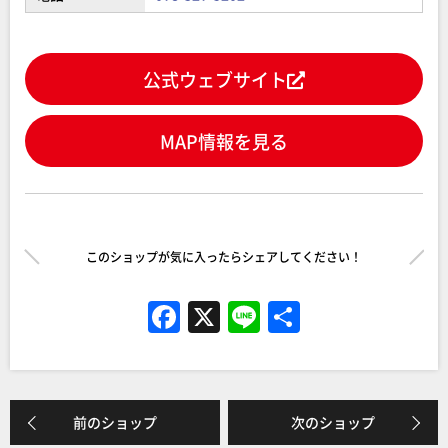
公式ウェブサイト
MAP情報を見る
このショップが気に入ったらシェアしてください！
F
X
Li
共
a
n
有
c
e
e
前のショップ
次のショップ
b