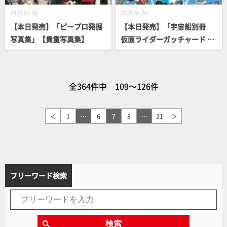
2025.01.30
2025.01.30
【本日発売】「ピープロ発掘
【本日発売】「宇宙船別冊
写真集」【貴重写真集】
仮面ライダーガッチャード ラ
イドケミートレカ図鑑」【仮
面ライダー】
全364件中 109～126件
＜
1
…
6
7
8
…
21
＞
フリーワード検索
検索