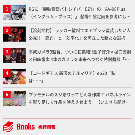
RGに『機動警察パトレイバーEZY』の「AV-98Plus
（イングラム・プラス）」 登場!! 設定画を参考にした
細部のディテールアップやハンドパーツの改造で印象
【溶剤節約】 ラッカー塗料でエアブラシ塗装したい人
的なシーンを再現!!
必見!! 「節約」と「効率化」を両立した新たな選択肢
「カートリッジ式エアーブラシ FLYER-SR2」の使い心
平成ガメラ3監督、ついに初集結!!金子修介×樋口真嗣
地を「HG ブルーティッシュドッグ」で検証！
×田﨑竜太 4体のガメラを未来へつなぐ特別鼎談「ガ
メラ永久保存化プロジェクト FINAL」
【コードギアス 新潔のアルマリア】ep20「私
は……」
プラモデルのスジ彫りってどんな作業？ パネルライン
を彫り足して作品を映えさせよう！【いまさら聞けな
いプラモデルの基礎：スジ彫りとパネルライン】