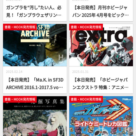
ガンプラを“汚し”たい人、必
【本日発売】月刊ホビージャ
見！「ガンプラウェザリング
パン 2025年 4月号をピックア
の教科書」本日2月27日
ップ！
書籍・MOOK発売情報
書籍・MOOK発売情報
（木）発売！かんたんテクニ
ックからガチテクまでガンプ
ラの汚し方を丁寧にご紹介
【ガンプラ How To】
2025.02.14
2025.01.31
【本日発売】「Ma.K. in SF3D
【本日発売】「ホビージャパ
ARCHIVE 2016.1-2017.5 vol.
ンエクストラ 特集：アニメー
5」【MAX渡辺×横山宏】
ター・大張正己 “バリって
書籍・MOOK発売情報
書籍・MOOK発売情報
る”造形の魅力」【ロボットア
ニメーション】