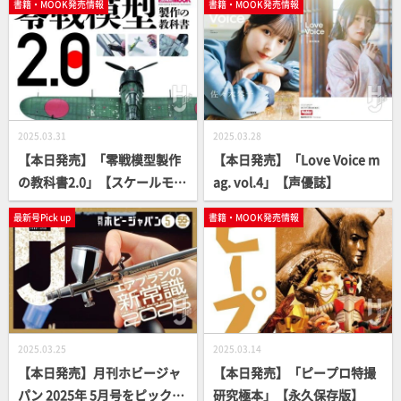
書籍・MOOK発売情報
書籍・MOOK発売情報
ュア】
& DEATH ON THE EASTERN F
RONT」【写真集】
2025.03.31
2025.03.28
【本日発売】「零戦模型製作
【本日発売】「Love Voice m
の教科書2.0」【スケールモデ
ag. vol.4」【声優誌】
ル】
最新号Pick up
書籍・MOOK発売情報
2025.03.25
2025.03.14
【本日発売】月刊ホビージャ
【本日発売】「ピープロ特撮
パン 2025年 5月号をピックア
研究極本」【永久保存版】