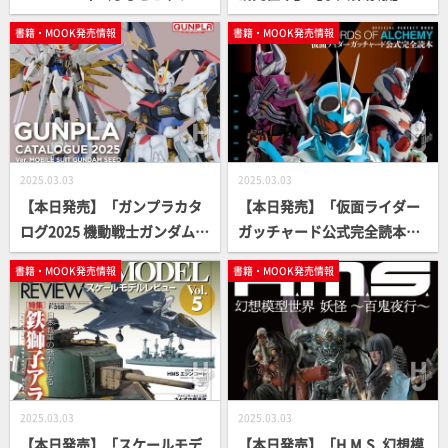
ップ！
書籍・MOOK発売情報
書籍・MOOK発売情報
2025.03.03
2025.03.03
【本日発売】「ガンプラカタ
【本日発売】「仮面ライダー
ログ2025 機動戦士ガンダムS
ガッチャード公式完全読本」
EED編」【ガンダム】
【仮面ライダー】
書籍・MOOK発売情報
書籍・MOOK発売情報
2025.03.03
2025.03.03
【本日発売】「スケールモデ
【本日発売】「H.M.S. 幻想模