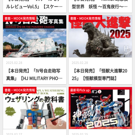
ルレビューVol.5」【スケール
型世界 妖怪 ～百鬼夜行～」
モデル】
【立体造形ムック】
書籍・MOOK発売情報
書籍・MOOK発売情報
2025.02.28
2025.02.28
【本日発売】「IV号自走砲写
【本日発売】「怪獣大進撃20
真集」【HJ MILITARY PHOT
25」【怪獣模型専門誌】
O ALBUM】
書籍・MOOK発売情報
最新号Pick up
2025.02.27
2025.02.25