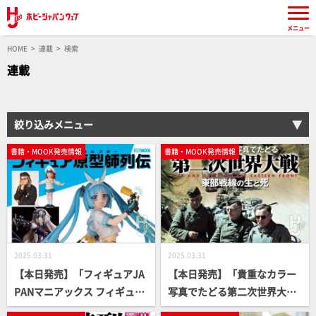
メニュー
HOME
連載
検索
連載
絞り込みメニュー
書籍・MOOK発売情報
書籍・MOOK発売情報
2025.03.31
2025.03.31
【本日発売】「フィギュアJA
【本日発売】「貴重なカラー
PANマニアックス フィギュア
写真でたどる第二次世界大
原型師列伝」【美少女フィギ
戦 東部戦線の生と死 LIFE