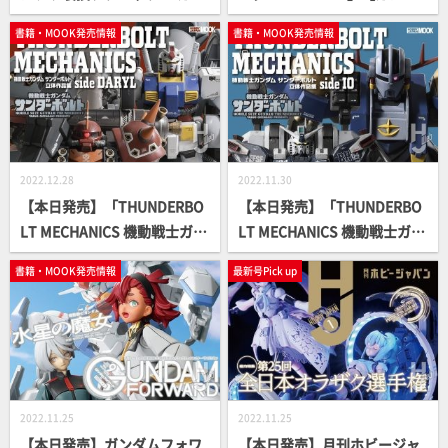
プラ簡単フィニッシュのスス
ム】
書籍・MOOK発売情報
書籍・MOOK発売情報
メ～ 懐かしのキット編【ガン
プラ How To MOOK】
2022.12.28
2022.11.30
【本日発売】「THUNDERBO
【本日発売】「THUNDERBO
LT MECHANICS 機動戦士ガン
LT MECHANICS 機動戦士ガン
ダム サンダーボルト 立体作品
ダム サンダーボルト 立体作品
書籍・MOOK発売情報
最新号Pick up
集 side DARYL」【第2弾】
集 side IO」【第1弾】
2022.11.25
2022.11.25
【本日発売】ガンダムフォワ
【本日発売】月刊ホビージャ