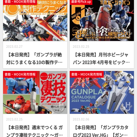
書籍・MOOK発売情報
最新号Pick up
ア】
2023.02.27
2023.02.25
【本日発売】「ガンプラが絶
【本日発売】月刊ホビージャ
対にうまくなる10の製作テク
パン 2023年 4月号をピックア
ニック ENTRY GRADE ストラ
ップ！
書籍・MOOK発売情報
書籍・MOOK発売情報
イクガンダム編」【How T
o】
2023.02.25
2023.02.06
【本日発売】週末でつくる ガ
【本日発売】「ガンプラカタ
ンプラ凄技テクニック ～ガン
ログ2023 Ver.HG」【ガンダ