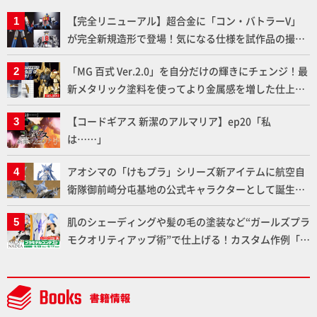
【完全リニューアル】超合金に「コン・バトラーV」
が完全新規造形で登場！気になる仕様を試作品の撮り
下ろしでご紹介!!さらに「大鉄人17」＆「ワンエイ
「MG 百式 Ver.2.0」を自分だけの輝きにチェンジ！最
ト」セット情報もお届け！【超合金の魂】
新メタリック塗料を使ってより金属感を増した仕上が
りに!!【試し読み】
【コードギアス 新潔のアルマリア】ep20「私
は……」
アオシマの「けもプラ」シリーズ新アイテムに航空自
衛隊御前崎分屯基地の公式キャラクターとして誕生し
た「おまねこ」が着任！けもプラ公式サイト限定版と
肌のシェーディングや髪の毛の塗装など“ガールズプラ
通常版の2ラインで発売！
モクオリティアップ術”で仕上げる！カスタム作例「白
騎士ソフィエラ」が完成！【「アルカナディアプラモ
デルコンテスト」～8月17日（月）11:59まで応募受付
中】