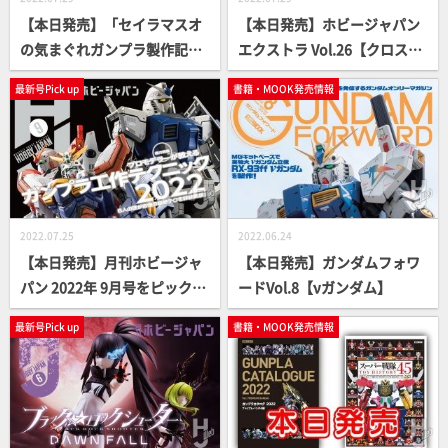
【本日発売】「セイラマスオ
【本日発売】ホビージャパン
の気まぐれガンプラ製作記」
エクストラ Vol.26【クロスボ
【How To】
ーン・ガンダム】
最新号Pick up
書籍・MOOK発売情報
2022.07.25
2022.06.24
【本日発売】月刊ホビージャ
【本日発売】ガンダムフォワ
パン 2022年 9月号をピックア
ードVol.8【νガンダム】
ップ！
最新号Pick up
書籍・MOOK発売情報