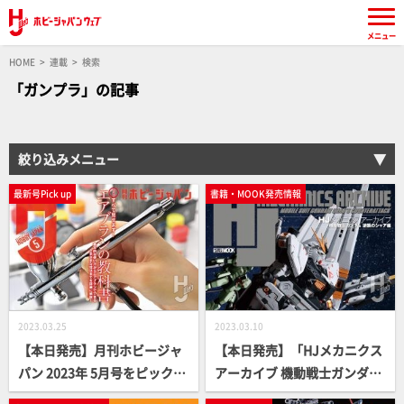
メニュー
HOME
連載
検索
「ガンプラ」の記事
絞り込みメニュー
最新号Pick up
書籍・MOOK発売情報
2023.03.25
2023.03.10
【本日発売】月刊ホビージャ
【本日発売】「HJメカニクス
パン 2023年 5月号をピックア
アーカイブ 機動戦士ガンダム
ップ！
逆襲のシャア編」【逆シャ