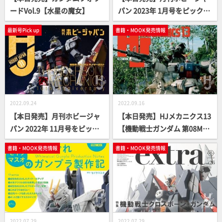
ードVol.9【水星の魔女】
パン 2023年 1月号をピックア
ップ！
最新号Pick up
書籍・MOOK発売情報
2022.09.24
2022.09.16
【本日発売】月刊ホビージャ
【本日発売】HJメカニクス13
パン 2022年 11月号をピック
【機動戦士ガンダム 第08MS
アップ！
小隊】
書籍・MOOK発売情報
書籍・MOOK発売情報
2022.07.29
2022.07.29