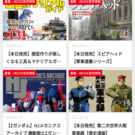
書籍・MOOK発売情報
書籍・MOOK発売情報
メ～ミキシング編【ガンプラ
HowTo MOOK】
2022.02.21
2022.02.17
【本日発売】模型作りが楽し
【本日発売】スピアヘッド
くなる工具＆マテリアルガイ
【軍事選書シリーズ】
ド【月刊工具】
書籍・MOOK発売情報
書籍・MOOK発売情報
2022.02.14
2022.01.28
【Zガンダム】HJメカニクス
【本日発売】第二次世界大戦
アーカイブ 機動戦士Zガンダ
軍事録【歴史漫画】