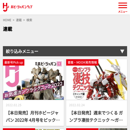
メニュー
HOME
連載
検索
連載
絞り込みメニュー
最新号Pick up
書籍・MOOK発売情報
2022.02.25
2022.02.24
【本日発売】月刊ホビージャ
【本日発売】週末でつくる ガ
パン 2022年 4月号をピックア
ンプラ凄技テクニック ～ガン
ップ！
プラ簡単フィニッシュのスス