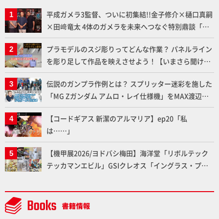
平成ガメラ3監督、ついに初集結!!金子修介×樋口真嗣
×田﨑竜太 4体のガメラを未来へつなぐ特別鼎談「ガ
メラ永久保存化プロジェクト FINAL」
プラモデルのスジ彫りってどんな作業？ パネルライン
を彫り足して作品を映えさせよう！【いまさら聞けな
いプラモデルの基礎：スジ彫りとパネルライン】
伝説のガンプラ作例とは？ スプリッター迷彩を施した
「MG Zガンダム アムロ・レイ仕様機」をMAX渡辺が
ふたたび塗る!!【試し読み】
【コードギアス 新潔のアルマリア】ep20「私
は……」
【機甲展2026/ヨドバシ梅田】海洋堂「リボルテック
テッカマンエビル」GSIクレオス「イングラス・プラ
ス」、BLITZWAY「CARBOTIX ヴォルトロン」、ベル
ファイン「TANK KONG2」など最新メカアイテム展示
レポート【Side B】