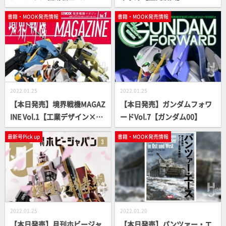
ム編【本日発売】
書籍・MOOK発売情報
書籍・MOOK発売情報
2022.01.25
2022.01.25
【本日発売】境界戦機MAGAZ
【本日発売】ガンダムフォワ
INE Vol.1【工業デザイン×最
ードVol.7【ガンダム00】
新ロボット＝???】
最新号Pick up
書籍・MOOK発売情報
2022.01.25
2022.01.20
【本日発売】月刊ホビージャ
【本日発売】パンツァー・エ