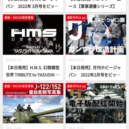
パン 2022年 3月号をピック
ース【軍事選書シリーズ】
アップ！
書籍・MOOK発売情報
最新号Pick up
2022.01.14
2021.12.25
【本日発売】H.M.S. 幻想模型
【本日発売】月刊ホビージャ
世界 TRIBUTE to YASUSHI NI
パン 2022年2月号をピック
RASAWA【立体造形ムック】
アップ！
書籍・MOOK発売情報
最新号Pick up
2021.12.01
2021.12.01