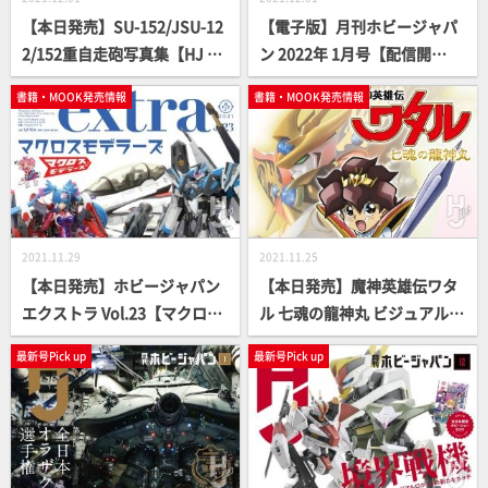
【本日発売】SU-152/JSU-12
【電子版】月刊ホビージャパ
2/152重自走砲写真集【HJ MI
ン 2022年 1月号【配信開
LITARY PHOTO ALBUM】
始！】
書籍・MOOK発売情報
書籍・MOOK発売情報
2021.11.29
2021.11.25
【本日発売】ホビージャパン
【本日発売】魔神英雄伝ワタ
エクストラ Vol.23【マクロス
ル 七魂の龍神丸 ビジュアル＆
モデラーズ】
ストーリー【特別付録付き】
最新号Pick up
最新号Pick up