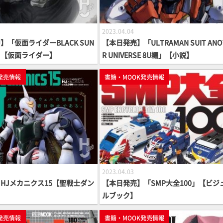
2023.04.04
「仮面ライダーBLACK SUN
【本日発売】「ULTRAMAN SUIT ANO
」【仮面ライダー】
R UNIVERSE 8U編」【小説】
発売情報
書籍・MOOK発売情報
2023.04.03
HJメカニクス15【聖戦士ダン
【本日発売】「SMP大全100」【ビジ
ルブック】
発売情報
書籍・MOOK発売情報