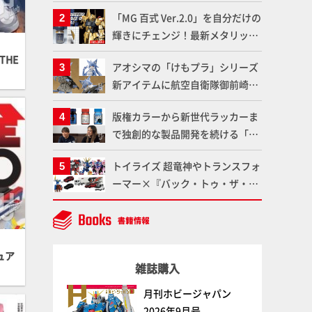
造形で登場！気になる仕様を試作
「MG 百式 Ver.2.0」を自分だけの
品の撮り下ろしでご紹介!!さらに
輝きにチェンジ！最新メタリック
「大鉄人17」＆「ワンエイト」セ
塗料を使ってより金属感を増した
ット情報もお届け！【超合金の
THE
アオシマの「けもプラ」シリーズ
仕上がりに!!【試し読み】
魂】
新アイテムに航空自衛隊御前崎分
屯基地の公式キャラクターとして
版権カラーから新世代ラッカーま
誕生した「おまねこ」が着任！け
で独創的な製品開発を続ける「ガ
もプラ公式サイト限定版と通常版
イアノーツ」に塗料開発の裏側と
の2ラインで発売！
トイライズ 超竜神やトランスフォ
ラッカー塗料の未来についてイン
ーマー×『バック・トゥ・ザ・フ
タビュー！
ューチャー』コラボアイテムな
ど、タカラトミーの注目アイテム
をチェック!!【タカラトミー
NEWITEM】
ュア
雑誌購入
月刊ホビージャパン
2026年9月号