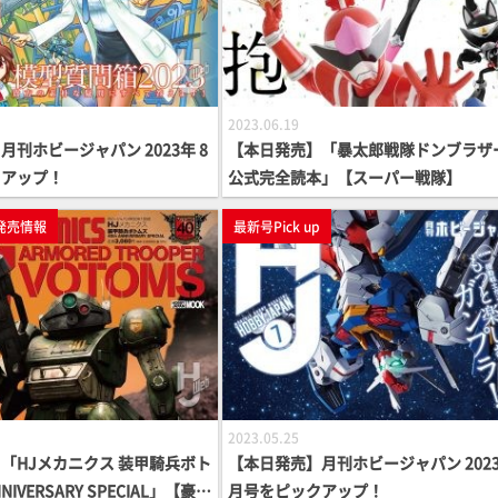
2023.06.19
刊ホビージャパン 2023年 8
【本日発売】「暴太郎戦隊ドンブラザ
クアップ！
公式完全読本」【スーパー戦隊】
発売情報
最新号Pick up
2023.05.25
「HJメカニクス 装甲騎兵ボト
【本日発売】月刊ホビージャパン 2023
NNIVERSARY SPECIAL」【豪華
月号をピックアップ！