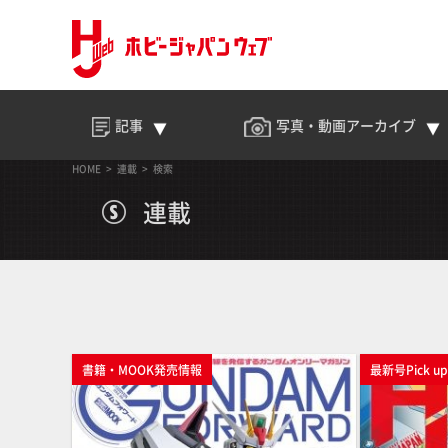
記事
写真・動画
アーカイブ
HOME
連載
検索
連載
書籍・MOOK発売情報
最新号Pick u