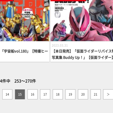
2023.03.31
「宇宙船vol.180」【特撮ヒー
【本日発売】「仮面ライダーリバイス
写真集 Buddy Up！」【仮面ライダー
64件中 253～270件
14
15
16
17
18
19
20
21
＞