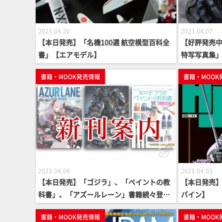
2023.04.20
2023.04.07
【本日発売】「名機100選 航空模型百科全
【好評発売中】
書」【エアモデル】
特写写真集
書籍・MOOK発売情報
書籍・MOOK
2023.04.04
2023.04.03
【本日発売】「ゴジラ」、「ペイントの教
【本日発売】
科書」、「アズールレーン」書籍続々登
バイン】
場！
書籍・MOOK発売情報
書籍・MOOK