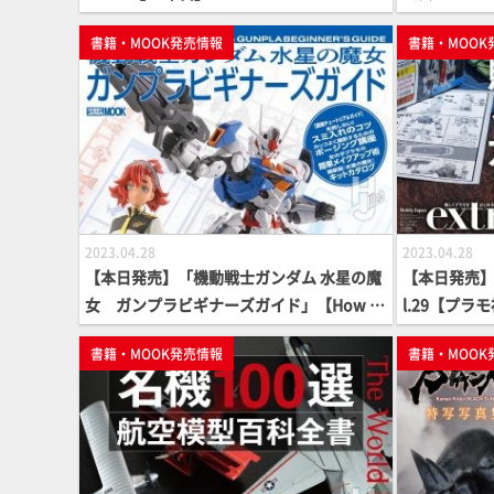
付録つき】
書籍・MOOK発売情報
書籍・MOOK
2023.04.28
2023.04.28
【本日発売】「機動戦士ガンダム 水星の魔
【本日発売】
女 ガンプラビギナーズガイド」【How T
l.29【プラ
o】
書籍・MOOK発売情報
書籍・MOOK