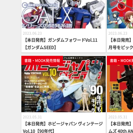
2023.06.23
2023.06.23
【本日発売】ガンダムフォワードVol.11
【本日発売】月
【ガンダムSEED】
月号をピッ
書籍・MOOK発売情報
書籍・MOOK
2023.05.31
2023.05.31
【本日発売】ホビージャパン ヴィンテージ
【本日発売】
Vol.10【90年代】
ムズ 40th A