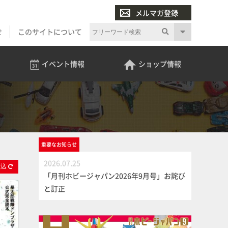
メルマガ登録
せ
このサイトについて
イベント
情報
ショップ
情報
重要な
お知らせ
2026.07.25
絞
込
「月刊ホビージャパン2026年9月号」お詫び
と訂正