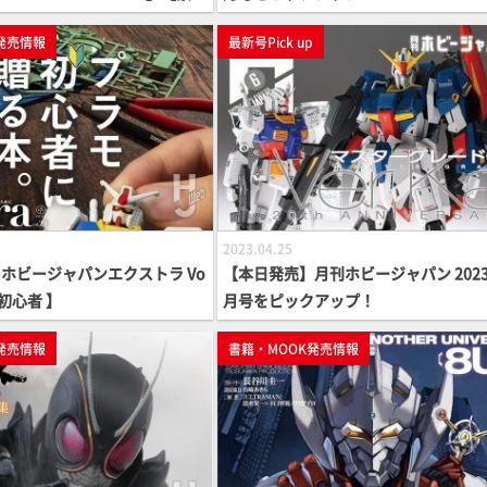
発売情報
最新号Pick up
2023.04.25
ホビージャパンエクストラ Vo
【本日発売】月刊ホビージャパン 2023
モ初心者 】
月号をピックアップ！
発売情報
書籍・MOOK発売情報