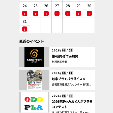
24
25
26
27
28
29
30
1
1
1
1
1
1
1
31
1
直近のイベント
2026/
08
/
09
第4回もぎてん加賀
別所地区会館
2026/
08
/
11
岐阜プラモパラダイス 4
各務原市産業文化センター 8F 第...
2026/
08
/
22
2026年夏休みおどんがプラモ
コンテスト
あさぎり町商工コミュニティーセ...