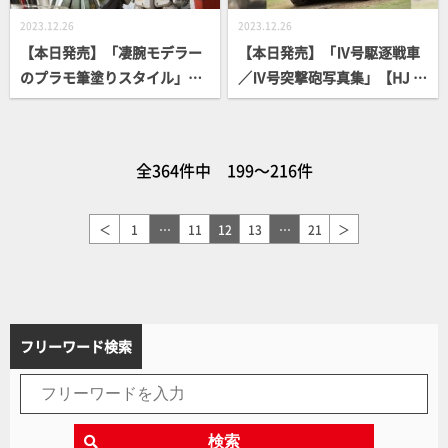
2023.12.26
2023.12.26
【本日発売】「凄腕モデラー
【本日発売】「Ⅳ号駆逐戦車
のプラモ筆塗りスタイル」
／Ⅳ号突撃砲写真集」【HJ M
【How To】
ILITARY PHOTO ALBUM】
全364件中 199～216件
＜
1
…
11
12
13
…
21
＞
フリーワード検索
検索