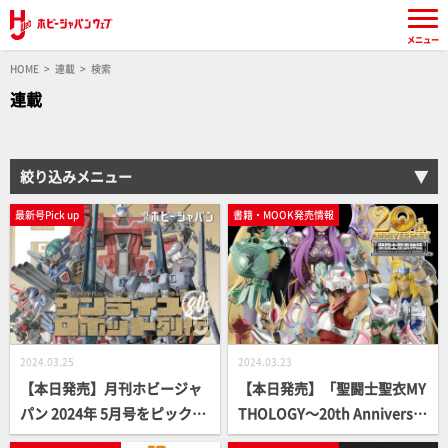
メニュー
HOME
連載
検索
連載
絞り込みメニュー
最新号Pick up
書籍・MOOK発売情報
2024.03.25
2024.03.23
【本日発売】月刊ホビージャ
【本日発売】「聖闘士聖衣MY
パン 2024年 5月号をピックア
THOLOGY～20th Anniversar
ップ！
y Edition～」【聖闘士星矢】