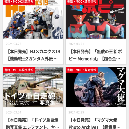
書籍・MOOK発売情報
書籍・MOOK発売情報
2024.03.22
2024.03.21
【本日発売】HJメカニクス19
【本日発売】「無敵の王者 ポ
【機動戦士Zガンダム外伝 ア
ピー Memorial」【超合金、
ドバンス・オブ・Z ティター
ジャンボマシンダー】
書籍・MOOK発売情報
書籍・MOOK発売情報
ンズの旗のもとに】
2024.03.04
2024.02.29
【本日発売】「ドイツ重自走
【本日発売】「マグマ大使
砲写真集 エレファント、ヤー
Photo Archive」【超貴重写