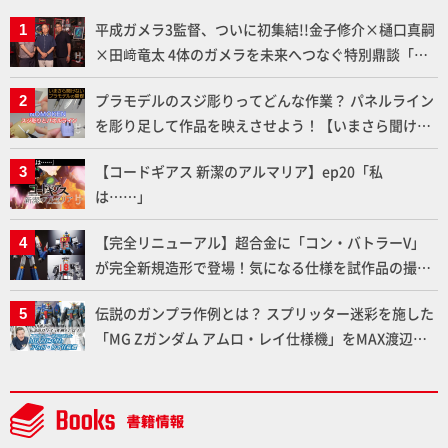
平成ガメラ3監督、ついに初集結!!金子修介×樋口真嗣
×田﨑竜太 4体のガメラを未来へつなぐ特別鼎談「ガ
メラ永久保存化プロジェクト FINAL」
プラモデルのスジ彫りってどんな作業？ パネルライン
を彫り足して作品を映えさせよう！【いまさら聞けな
いプラモデルの基礎：スジ彫りとパネルライン】
【コードギアス 新潔のアルマリア】ep20「私
は……」
【完全リニューアル】超合金に「コン・バトラーV」
が完全新規造形で登場！気になる仕様を試作品の撮り
下ろしでご紹介!!さらに「大鉄人17」＆「ワンエイ
伝説のガンプラ作例とは？ スプリッター迷彩を施した
ト」セット情報もお届け！【超合金の魂】
「MG Zガンダム アムロ・レイ仕様機」をMAX渡辺が
ふたたび塗る!!【試し読み】