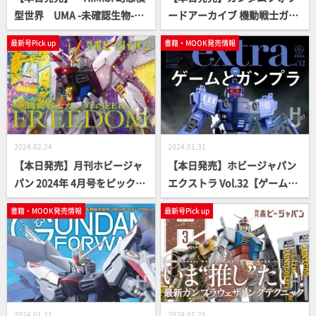
型世界 UMA -未確認生物-」
ードアーカイブ 機動戦士ガン
【立体造形ムック】
ダム 水星の魔女編【単独単行
最新号Pick up
書籍・MOOK発売情報
本】
2024.02.24
2024.01.31
【本日発売】月刊ホビージャ
【本日発売】ホビージャパン
パン 2024年 4月号をピックア
エクストラ Vol.32【ゲームと
ップ！
ガンプラ】
書籍・MOOK発売情報
最新号Pick up
2024.01.31
2024.01.25