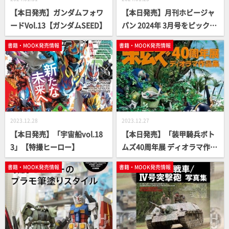
【本日発売】ガンダムフォワ
【本日発売】月刊ホビージャ
ードVol.13【ガンダムSEED】
パン 2024年 3月号をピックア
ップ！
書籍・MOOK発売情報
書籍・MOOK発売情報
2023.12.28
2023.12.27
【本日発売】「宇宙船vol.18
【本日発売】「装甲騎兵ボト
3」【特撮ヒーロー】
ムズ40周年展 ディオラマ作品
集」【永久保存版】
書籍・MOOK発売情報
書籍・MOOK発売情報