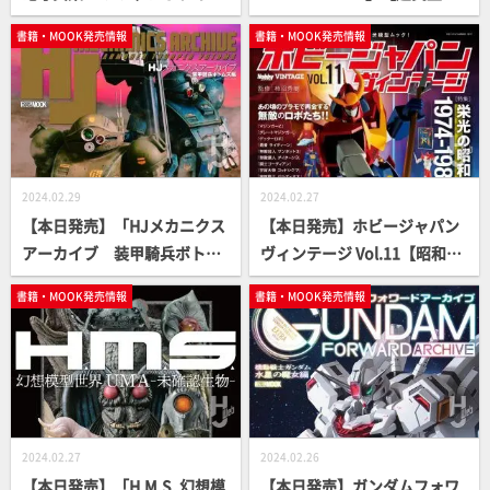
クトパンター、ナースホル
真資料集】
書籍・MOOK発売情報
書籍・MOOK発売情報
ン、フンメル」【HJ MILITAR
Y PHOTO ALBUM】
2024.02.29
2024.02.27
【本日発売】「HJメカニクス
【本日発売】ホビージャパン
アーカイブ 装甲騎兵ボトム
ヴィンテージ Vol.11【昭和ス
ズ編」【永久保存版】
ーパーロボット】
書籍・MOOK発売情報
書籍・MOOK発売情報
2024.02.27
2024.02.26
【本日発売】「H.M.S. 幻想模
【本日発売】ガンダムフォワ