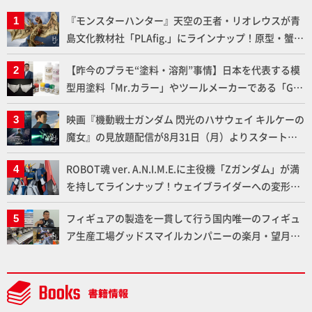
『モンスターハンター』天空の王者・リオレウスが青
島文化教材社「PLAfig.」にラインナップ！原型・蟹蟲
修造氏の彩色作例で超ハイディテールかつ躍動感に満
【昨今のプラモ“塗料・溶剤”事情】日本を代表する模
ちた造形をチェック
型用塗料「Mr.カラー」やツールメーカーである「GSI
クレオス」が語るラッカー塗料の未来とは？
映画『機動戦士ガンダム 閃光のハサウェイ キルケーの
魔女』の見放題配信が8月31日（月）よりスタート！
Prime Videoで国内独占配信
ROBOT魂 ver. A.N.I.M.E.に主役機「Zガンダム」が満
を持してラインナップ！ウェイブライダーへの変形、
劇中どおりのプロポーションを再現【機動戦士Zガン
フィギュアの製造を一貫して行う国内唯一のフィギュ
ダム】
ア生産工場グッドスマイルカンパニーの楽月・望月工
場に突撃！谷本工場長へのインタビューと『PLAMAX
AAAヴンダー』の続報も！