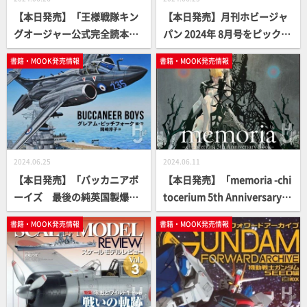
【本日発売】「王様戦隊キン
【本日発売】月刊ホビージャ
グオージャー公式完全読本」
パン 2024年 8月号をピックア
【スーパー戦隊】
ップ！
書籍・MOOK発売情報
書籍・MOOK発売情報
2024.06.25
2024.06.11
【本日発売】「バッカニアボ
【本日発売】「memoria -chi
ーイズ 最後の純英国製爆撃
tocerium 5th Anniversary B
機を飛ばした男たちの物語」
ook-」【5周年記念】
書籍・MOOK発売情報
書籍・MOOK発売情報
【軍事選書シリーズ】