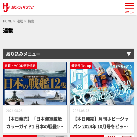
メニュー
HOME
連載
検索
連載
絞り込みメニュー
書籍・MOOK発売情報
最新号Pick up
2024.08.28
2024.08.23
【本日発売】「日本海軍艦艇
【本日発売】月刊ホビージャ
カラーガイド1 日本の戦艦12
パン 2024年 10月号をピック
隻」【戦艦解体新書】
アップ！