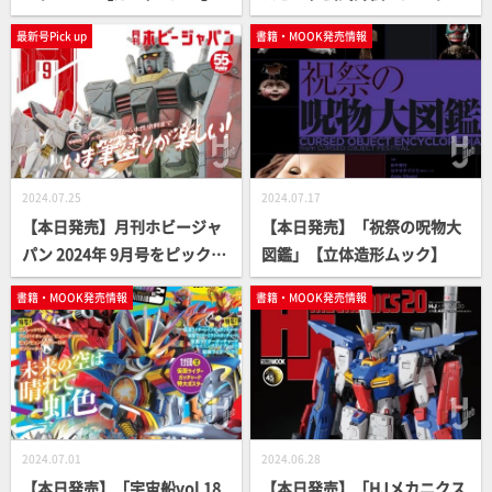
スブレイカー」【40周年】
最新号Pick up
書籍・MOOK発売情報
2024.07.25
2024.07.17
【本日発売】月刊ホビージャ
【本日発売】「祝祭の呪物大
パン 2024年 9月号をピックア
図鑑」【立体造形ムック】
ップ！
書籍・MOOK発売情報
書籍・MOOK発売情報
2024.07.01
2024.06.28
【本日発売】「宇宙船vol.18
【本日発売】「HJメカニクス