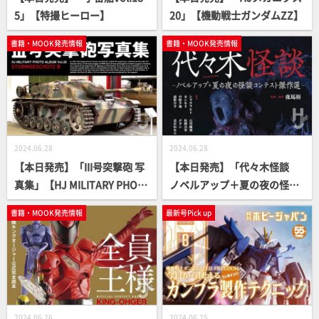
5」【特撮ヒーロー】
20」【機動戦士ガンダムZZ】
書籍・MOOK発売情報
書籍・MOOK発売情報
2024.06.28
2024.06.28
【本日発売】「III号突撃砲 写
【本日発売】「代々木怪談
真集」【HJ MILITARY PHOT
ノベルアップ＋夏の夜の怪談
O ALBUM】
コンテスト傑作選」【怪談ア
書籍・MOOK発売情報
最新号Pick up
ンソロジー】
2024.06.26
2024.06.25