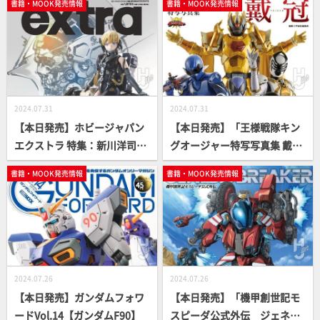
書籍・MOOK発売情報
書籍・MOOK発売情報
2024.07.31
2024.07.31
【本日発売】ホビージャパン
【本日発売】「王様戦隊キン
エクストラ 特集：新川洋司AR
グオージャー特写写真集 戴
TS ＆ CRAFTS【コジマプロダ
冠」【スーパー戦隊】
書籍・MOOK発売情報
書籍・MOOK発売情報
クション】
2024.07.26
2024.07.26
【本日発売】ガンダムフォワ
【本日発売】「機甲創世記モ
ードVol.14【ガンダムF90】
スピーダ公式外伝 ジェネシ