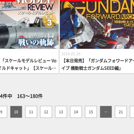
2024.05.29
「スケールモデルレビュー Vo
【本日発売】「ガンダムフォワードア
とワイルドキャット」【スケールモ
イブ 機動戦士ガンダムSEED編」
64件中 163～180件
9
10
11
12
13
14
15
…
21