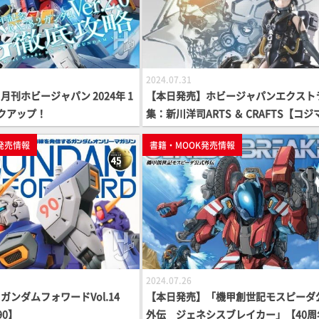
2024.07.31
刊ホビージャパン 2024年 1
【本日発売】ホビージャパンエクストラ
クアップ！
集：新川洋司ARTS ＆ CRAFTS【コジ
ロダクション】
発売情報
書籍・MOOK発売情報
2024.07.26
ガンダムフォワードVol.14
【本日発売】「機甲創世記モスピーダ
90】
外伝 ジェネシスブレイカー」【40周