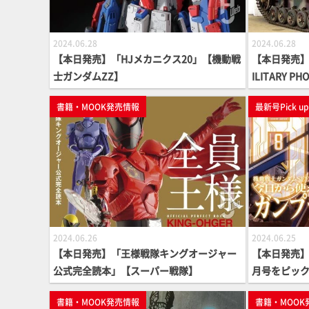
2024.06.28
2024.06.28
【本日発売】「HJメカニクス20」【機動戦
【本日発売】「
士ガンダムZZ】
ILITARY P
書籍・MOOK発売情報
最新号Pick u
2024.06.26
2024.06.25
【本日発売】「王様戦隊キングオージャー
【本日発売】月
公式完全読本」【スーパー戦隊】
月号をピッ
書籍・MOOK発売情報
書籍・MOOK