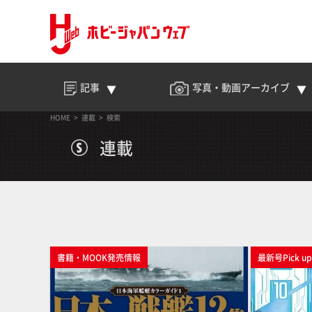
記事
写真・動画
アーカイブ
HOME
連載
検索
連載
書籍・MOOK発売情報
最新号Pick u