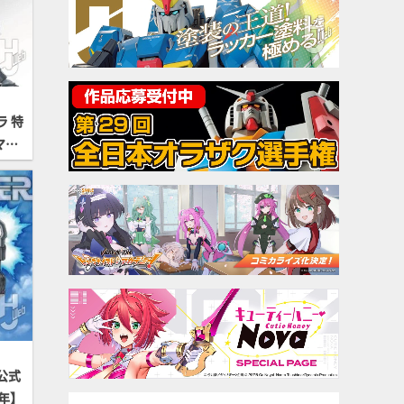
 特
マプ
公式
年】