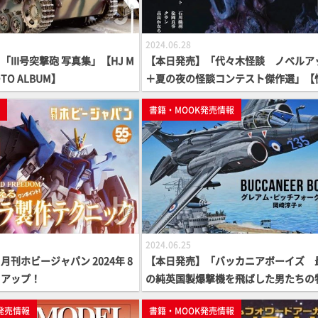
2024.06.28
III号突撃砲 写真集」【HJ M
【本日発売】「代々木怪談 ノベルア
HOTO ALBUM】
＋夏の夜の怪談コンテスト傑作選」【
アンソロジー】
p
書籍・MOOK発売情報
2024.06.25
刊ホビージャパン 2024年 8
【本日発売】「バッカニアボーイズ 
クアップ！
の純英国製爆撃機を飛ばした男たちの
語」【軍事選書シリーズ】
発売情報
書籍・MOOK発売情報