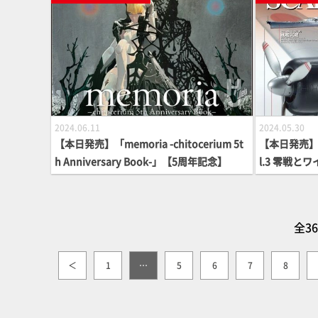
2024.06.11
2024.05.30
【本日発売】「memoria -chitocerium 5t
【本日発売】
h Anniversary Book-」【5周年記念】
l.3 零戦
デル】
全3
＜
1
…
5
6
7
8