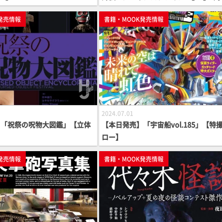
発売情報
書籍・MOOK発売情報
2024.07.01
】「祝祭の呪物大図鑑」【立体
【本日発売】「宇宙船vol.185」【特
】
ロー】
発売情報
書籍・MOOK発売情報