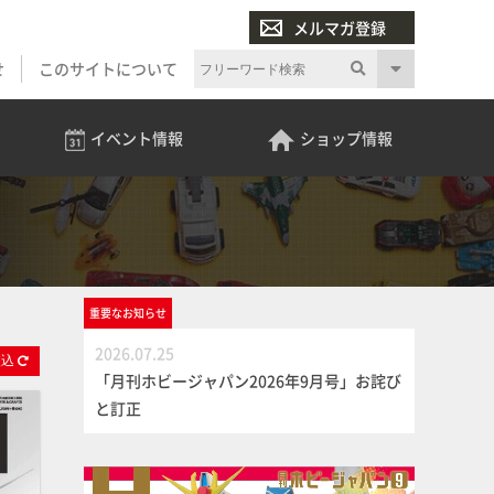
メルマガ登録
せ
このサイトについて
イベント
情報
ショップ
情報
重要な
お知らせ
2026.07.25
絞
込
「月刊ホビージャパン2026年9月号」お詫び
と訂正