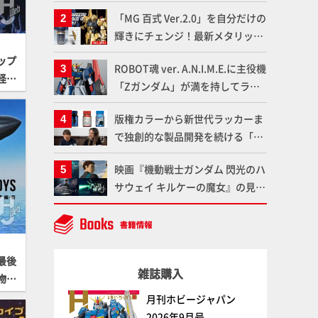
造形で登場！気になる仕様を試作
「MG 百式 Ver.2.0」を自分だけの
品の撮り下ろしでご紹介!!さらに
輝きにチェンジ！最新メタリック
「大鉄人17」＆「ワンエイト」セ
塗料を使ってより金属感を増した
ット情報もお届け！【超合金の
ップ
ROBOT魂 ver. A.N.I.M.E.に主役機
仕上がりに!!【試し読み】
魂】
怪談
「Zガンダム」が満を持してライ
ンナップ！ウェイブライダーへの
版権カラーから新世代ラッカーま
変形、劇中どおりのプロポーショ
で独創的な製品開発を続ける「ガ
ンを再現【機動戦士Zガンダム】
イアノーツ」に塗料開発の裏側と
映画『機動戦士ガンダム 閃光のハ
ラッカー塗料の未来についてイン
サウェイ キルケーの魔女』の見放
タビュー！
題配信が8月31日（月）よりスタ
ート！Prime Videoで国内独占配
信
最後
雑誌購入
物
月刊ホビージャパン
2026年9月号