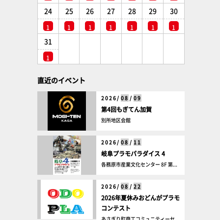
24
25
26
27
28
29
30
1
1
1
1
1
1
1
31
1
直近のイベント
2026/
08
/
09
第4回もぎてん加賀
別所地区会館
2026/
08
/
11
岐阜プラモパラダイス 4
各務原市産業文化センター 8F 第...
2026/
08
/
22
2026年夏休みおどんがプラモ
コンテスト
あさぎり町商工コミュニティーセ...