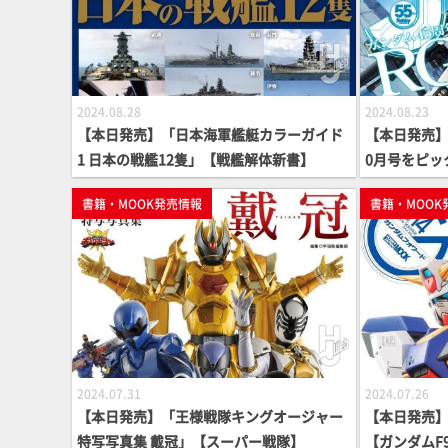
2024.08.28
2024.08.23
【本日発売】「日本海軍艦艇カラーガイド
【本日発売】月
1 日本の戦艦12隻」【戦艦解体新書】
0月号をピッ
書籍・MOOK発売情報
書籍・MOOK
2024.07.31
2024.07.26
【本日発売】「王様戦隊キングオージャー
【本日発売】
特写写真集 戴冠」【スーパー戦隊】
【ガンダムF