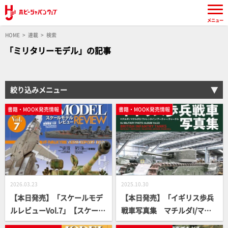
メニュー
HOME
連載
検索
「ミリタリーモデル」の記事
絞り込みメニュー
書籍・MOOK発売情報
書籍・MOOK発売情報
2026.03.23
2025.10.30
【本日発売】「スケールモデ
【本日発売】「イギリス歩兵
ルレビューVol.7」【スケール
戦車写真集 マチルダI/マチ
モデル】
ルダII/ヴァレンタイン/アーチ