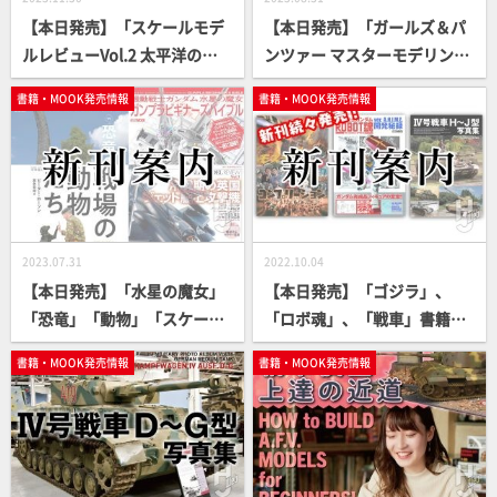
【本日発売】「スケールモデ
【本日発売】「ガールズ＆パ
ルレビューVol.2 太平洋の嵐
ンツァー マスターモデリング
～空母飛龍と南雲機動部隊」
ガイド2」【戦車道】
書籍・MOOK発売情報
書籍・MOOK発売情報
【スケールモデル】
2023.07.31
2022.10.04
【本日発売】「水星の魔女」
【本日発売】「ゴジラ」、
「恐竜」「動物」「スケール
「ロボ魂」、「戦車」書籍
モデル」気になる書籍が続々
続々登場！【シリーズもの多
書籍・MOOK発売情報
書籍・MOOK発売情報
登場！
数】