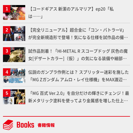
【コードギアス 新潔のアルマリア】ep20「私
は……」
【完全リニューアル】超合金に「コン・バトラーV」
が完全新規造形で登場！気になる仕様を試作品の撮り
下ろしでご紹介!!さらに「大鉄人17」＆「ワンエイ
試作品到着！「HI-METAL R スコープドッグ 灰色の魔
ト」セット情報もお届け！【超合金の魂】
女[デザートカラー]（仮）」の気になる装備や細部な
ど商品仕様を撮り下ろしでお届け!! 【装甲騎兵ボトム
伝説のガンプラ作例とは？ スプリッター迷彩を施した
ズ】
「MG Zガンダム アムロ・レイ仕様機」をMAX渡辺が
ふたたび塗る!!【試し読み】
「MG 百式 Ver.2.0」を自分だけの輝きにチェンジ！最
新メタリック塗料を使ってより金属感を増した仕上が
りに!!【試し読み】