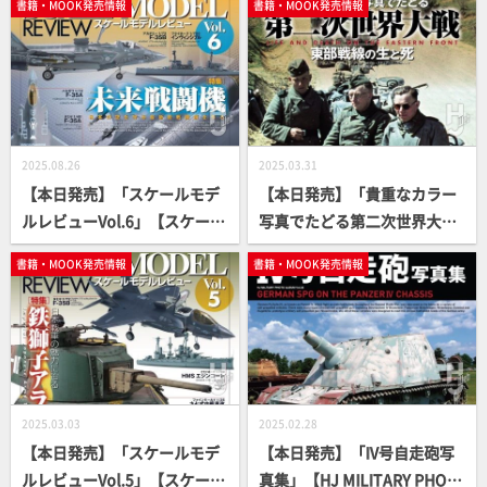
書籍・MOOK発売情報
書籍・MOOK発売情報
ャー/ チャーチル」【HJ MILI
TARY PHOTO ALBUM】
2025.08.26
2025.03.31
【本日発売】「スケールモデ
【本日発売】「貴重なカラー
ルレビューVol.6」【スケール
写真でたどる第二次世界大
モデル】
戦 東部戦線の生と死 LIFE
書籍・MOOK発売情報
書籍・MOOK発売情報
& DEATH ON THE EASTERN F
RONT」【写真集】
2025.03.03
2025.02.28
【本日発売】「スケールモデ
【本日発売】「IV号自走砲写
ルレビューVol.5」【スケール
真集」【HJ MILITARY PHOT