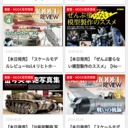
モデル】
O ALBUM】
書籍・MOOK発売情報
書籍・MOOK発売情報
2024.10.03
2024.10.01
【本日発売】「スケールモデ
【本日発売】「ぜんぶ塗らな
ルレビューVol.4 リヒトホー
い模型製作のススメ」【How
フェン戦記」【スケールモデ
To】
書籍・MOOK発売情報
書籍・MOOK発売情報
ル】
2024.06.28
2024.05.30
【本日発売】「III号突撃砲 写
【本日発売】「スケールモデ