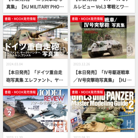
真集」【HJ MILITARY PHOT
ルレビュー Vol.3 零戦とワイ
O ALBUM】
ルドキャット」【スケールモ
書籍・MOOK発売情報
書籍・MOOK発売情報
デル】
2024.03.04
2023.12.26
【本日発売】「ドイツ重自走
【本日発売】「Ⅳ号駆逐戦車
砲写真集 エレファント、ヤー
／Ⅳ号突撃砲写真集」【HJ M
クトパンター、ナースホル
ILITARY PHOTO ALBUM】
書籍・MOOK発売情報
書籍・MOOK発売情報
ン、フンメル」【HJ MILITAR
Y PHOTO ALBUM】
2023.11.30
2023.08.31