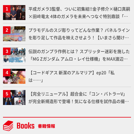
平成ガメラ3監督、ついに初集結!!金子修介×樋口真嗣
×田﨑竜太 4体のガメラを未来へつなぐ特別鼎談「ガ
メラ永久保存化プロジェクト FINAL」
プラモデルのスジ彫りってどんな作業？ パネルライン
を彫り足して作品を映えさせよう！【いまさら聞けな
いプラモデルの基礎：スジ彫りとパネルライン】
伝説のガンプラ作例とは？ スプリッター迷彩を施した
「MG Zガンダム アムロ・レイ仕様機」をMAX渡辺が
ふたたび塗る!!【試し読み】
【コードギアス 新潔のアルマリア】ep20「私
は……」
【完全リニューアル】超合金に「コン・バトラーV」
が完全新規造形で登場！気になる仕様を試作品の撮り
下ろしでご紹介!!さらに「大鉄人17」＆「ワンエイ
ト」セット情報もお届け！【超合金の魂】