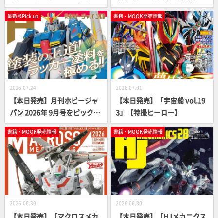
アーカイブ」【ガンダム】
読本」【スーパー戦隊】
最新号Pick up
書籍・MOOK発売情報
2026.07.24
2026.07.01
【本日発売】月刊ホビージャ
【本日発売】「宇宙船 vol.19
パン 2026年 9月号をピックア
3」【特撮ヒーロー】
ップ！
書籍・MOOK発売情報
書籍・MOOK発売情報
2026.06.30
2026.06.30
【本日発売】「マクロスメカ
【本日発売】「HJメカニクス