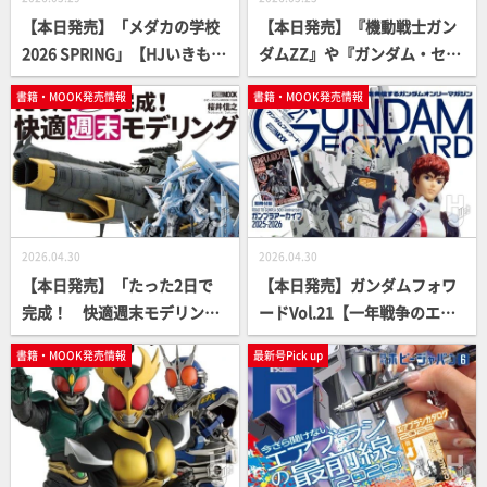
【本日発売】「メダカの学校
【本日発売】『機動戦士ガン
2026 SPRING」【HJいきもの
ダムZZ』や『ガンダム・セン
部】
チネル』の舞台“U.C.0088年
書籍・MOOK発売情報
書籍・MOOK発売情報
～0089年”のガンプラ作例特
集！「月刊ホビージャパン20
26年7月号」の内容をピック
アップしてご紹介
2026.04.30
2026.04.30
【本日発売】「たった2日で
【本日発売】ガンダムフォワ
完成！ 快適週末モデリン
ードVol.21【一年戦争のエー
グ」【桜井信之】
スパイロット】
書籍・MOOK発売情報
最新号Pick up