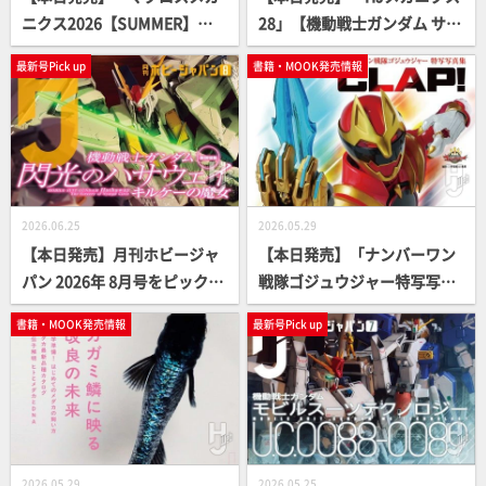
ニクス2026【SUMMER】」
28」【機動戦士ガンダム サン
【VF-1 バルキリー】
ダーボルト】
最新号Pick up
書籍・MOOK発売情報
2026.06.25
2026.05.29
【本日発売】月刊ホビージャ
【本日発売】「ナンバーワン
パン 2026年 8月号をピックア
戦隊ゴジュウジャー特写写真
ップ！
集 CLAP！」【スーパー戦
書籍・MOOK発売情報
最新号Pick up
隊】
2026.05.29
2026.05.25