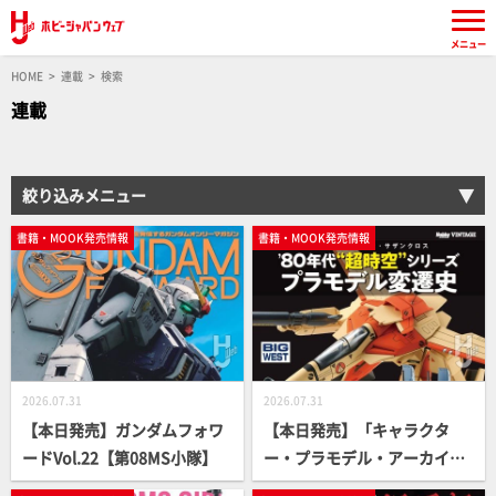
メニュー
HOME
連載
検索
連載
絞り込みメニュー
書籍・MOOK発売情報
書籍・MOOK発売情報
2026.07.31
2026.07.31
【本日発売】ガンダムフォワ
【本日発売】「キャラクタ
ードVol.22【第08MS小隊】
ー・プラモデル・アーカイブ
Vol.002」【超時空シリーズ】