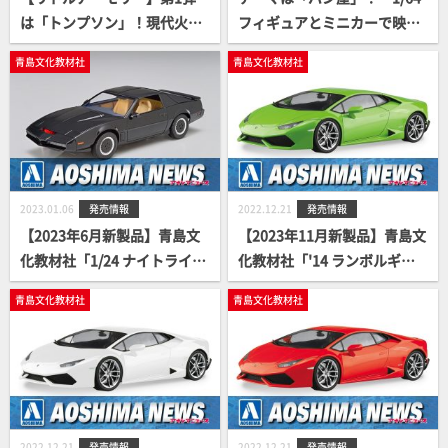
は「トンプソン」！現代火器
フィギュアとミニカーで映え
の礎となった火器を再現する
写真を楽しもう！ジオコレ64
青島文化教材社
青島文化教材社
新シリーズ『STUDY1942』
#カースナップ
が始動！
2023.01.06
発売情報
2022.12.21
発売情報
【2023年6月新製品】青島文
【2023年11月新製品】青島文
化教材社「1/24 ナイトライダ
化教材社「'14 ランボルギー
ー ナイト2000 K.I.T.T. シーズ
ニ ウラカン グリーン」
青島文化教材社
青島文化教材社
ンⅠ スキャナー音声ユニット
付き」
2022.12.21
発売情報
2022.12.21
発売情報