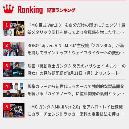
「MG 百式 Ver.2.0」を自分だけの輝きにチェンジ！最
新メタリック塗料を使ってより金属感を増した仕上が
りに!!【試し読み】
ROBOT魂 ver. A.N.I.M.E.に主役機「Zガンダム」が満
を持してラインナップ！ウェイブライダーへの変形、
劇中どおりのプロポーションを再現【機動戦士Zガン
映画『機動戦士ガンダム 閃光のハサウェイ キルケーの
ダム】
魔女』の見放題配信が8月31日（月）よりスタート！
Prime Videoで国内独占配信
版権カラーから新世代ラッカーまで独創的な製品開発
を続ける「ガイアノーツ」に塗料開発の裏側とラッカ
ー塗料の未来についてインタビュー！
「MG ガンダムMk-II Ver.2.0」をアムロ・レイ仕様機
にカラーチェンジ!! ラッカー塗料の定番技法を押さえ
るだけでハイクオリティの作例に!!【試し読み】