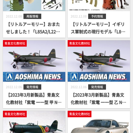
2022.12.08
再販情報
2022.12.08
予約情報
【リトルアーモリー】おまた
【リトルアーモリー】イギリ
せしました！「L85A2/L22タ
ス軍制式の現行モデル「L85A
イプ」が再販決定です！
3」を3色の成型色で製品化！
青島文化教材社
青島文化教材社
2022.12.06
発売情報
2022.12.06
発売情報
【2023年3月新製品】青島文
【2023年3月新製品】青島文
化教材社「紫電 一一型 甲 N1
化教材社「紫電 一一型 乙 N1
K1-Ja」
K1-Jb」
青島文化教材社
青島文化教材社