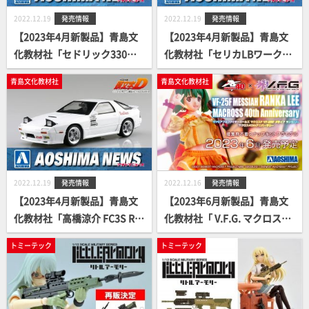
2022.12.19
発売情報
2022.12.19
発売情報
【2023年4月新製品】青島文
【2023年4月新製品】青島文
化教材社「セドリック330ワ
化教材社「セリカLBワーク
ークス」
ス」
青島文化教材社
青島文化教材社
2022.12.19
発売情報
2022.12.16
発売情報
【2023年4月新製品】青島文
【2023年6月新製品】青島文
化教材社「高橋涼介 FC3S RX-
化教材社「 V.F.G. マクロスF V
7 第5巻 秋名対決仕様」
F-25F メサイア ランカ・リー
トミーテック
トミーテック
マクロス40thアニバーサリ
ー」