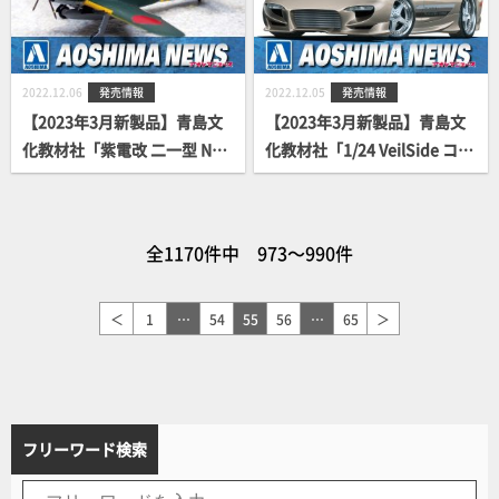
2022.12.06
発売情報
2022.12.05
発売情報
【2023年3月新製品】青島文
【2023年3月新製品】青島文
化教材社「紫電改 二一型 N1K
化教材社「1/24 VeilSide コン
2-J」
バットモデル FD3S RX-7 '91
（マツダ）」
全1170件中 973～990件
＜
1
…
54
55
56
…
65
＞
フリーワード検索