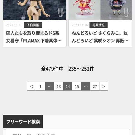
2023.11.16
予約情報
2023.11.16
再販情報
囚人たちを取り締まるドS系
ねんどろいど さくらみこ、ね
女看守「PLAMAX 下着素体娘
んどろいど 紫咲シオン 再販決
女看守ルイーザ」予約案内開
定！ 予約受付開始！
始！
全479件中 235～252件
＜
1
…
13
14
15
…
27
＞
フリーワード検索