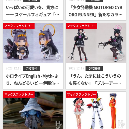
いっぱいの可愛いを、貴方に
『少女発動機 MOTORED CYB
―― スケールフィギュア「い
ORG RUNNER』新たなカラー
ちごショートビスチェガー
リングで登場。PSYCHEDELI
マックスファクトリー
マックスファクトリー
ル」予約案内開始。
C RUSH / DOWNTOWN TREK
予約案内開始。
2023.12.15
予約情報
2023.12.15
予約情報
ホロライブEnglish -Myth- よ
「うん、たまにはこういうの
り、ねんどろいど 一伊那尓栖
も悪くない」『ブルーアーカ
が、DX版と通常版の二種で予
イブ -Blue Archive-』よりfig
マックスファクトリー
マックスファクトリー
約案内開始！
ma 杏山カズサ予約案内開
始！