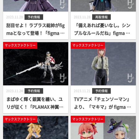
2023.11.28
予約情報
2023.11.28
再販情報
刮目せよ！ ラプラス総帥がfig
「備えあれば憂いなし。シン
maとなって登場！「figma ラ
プルなルールだね」figma 砂
プラス・ダークネス」ご予約
狼シロコ、再販予約開始！
マックスファクトリー
マックスファクトリー
案内開始！
2023.11.24
予約情報
2023.11.21
予約情報
まばゆく輝く銀翼を纏い、ユ
TVアニメ『チェンソーマン』
リが征く！「PLAMAX 神翼天
より、「マキマ」が figma に
空騎士 ユリ・ゴッドバスター
なって登場。予約案内開始。
マックスファクトリー
マックスファクトリー
メッキVer.」Amazon.co.jp限
定で予約開始！