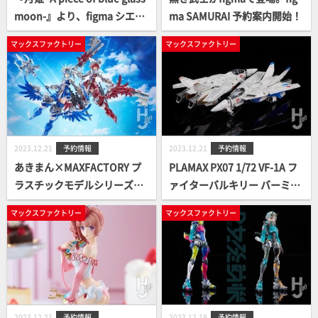
moon-』より、figma シエル
ma SAMURAI 予約案内開始！
が通常版とDX Edition.の二種
マックスファクトリー
マックスファクトリー
展開で予約開始！
2023.12.21
予約情報
2023.12.21
予約情報
あきまん×MAXFACTORY プ
PLAMAX PX07 1/72 VF-1A フ
ラスチックモデルシリーズ
ァイターバルキリー バーミリ
『ゴッズオーダー』に赤き炎
オン小隊（マクシミリアン・
マックスファクトリー
マックスファクトリー
の竜・青き海の竜がそれぞれ
ジーナス／柿崎速雄）出撃！
予約案内開始！
2023.12.21
予約情報
2023.12.19
予約情報