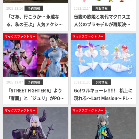
2023.12.14
予約情報
2023.12.14
再販情報
「さあ、行こうか… 永遠な
伝説の歌姫と初代マクロス主
る、私の王よ」人気アクショ
人公のプラモデルが再販決
ンRPG『ELDEN RING』よ
定！ PLAMAX minimum fact
マックスファクトリー
マックスファクトリー
り、魔女「ラニ」のねんどろ
ory リン・ミンメイ、一条輝
いどが予約案内開始に！
各種予約開始！
2023.12.07
予約情報
2023.11.30
予約情報
『STREET FIGHTER 6』より
Go!ワルキューレ!!!!! 机上に
「春麗」と「ジュリ」がPOP
現れる～Last Mission～ PLA
UP PARADE で予約受付開
MAX MF-86 minimum factor
マックスファクトリー
マックスファクトリー
始！
y ワルキューレ LAST MISSIO
N イメージカラーver. SET 予
約開始！