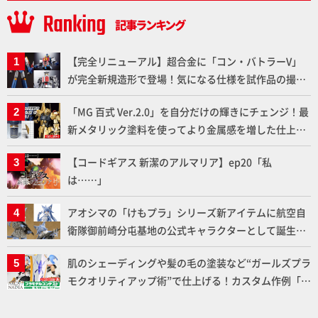
【完全リニューアル】超合金に「コン・バトラーV」
が完全新規造形で登場！気になる仕様を試作品の撮り
下ろしでご紹介!!さらに「大鉄人17」＆「ワンエイ
「MG 百式 Ver.2.0」を自分だけの輝きにチェンジ！最
ト」セット情報もお届け！【超合金の魂】
新メタリック塗料を使ってより金属感を増した仕上が
りに!!【試し読み】
【コードギアス 新潔のアルマリア】ep20「私
は……」
アオシマの「けもプラ」シリーズ新アイテムに航空自
衛隊御前崎分屯基地の公式キャラクターとして誕生し
た「おまねこ」が着任！けもプラ公式サイト限定版と
肌のシェーディングや髪の毛の塗装など“ガールズプラ
通常版の2ラインで発売！
モクオリティアップ術”で仕上げる！カスタム作例「白
騎士ソフィエラ」が完成！【「アルカナディアプラモ
デルコンテスト」～8月17日（月）11:59まで応募受付