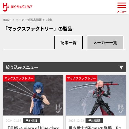
メニュー
HOME
メーカー新製品情報
検索
「マックスファクトリー」の製品
記事一覧
メーカー一覧
絞り込みメニュー
マックスファクトリー
マックスファクトリー
2024.01.18
予約情報
2023.12.22
予約情報
『月姫 -A piece of blue glass
黒き武士がfigmaで登場。fig