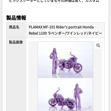
ビッグスクーターとしていまもその評価は高く、カスタム
シーンでも人気の一台です。
製品情報
●FTR 223
2000年に登場し、ストリートとカルチャーの接点を狙った
商品名
PLAMAX MF-101 Rider's portrait Honda
挑戦的モデル。フラットトラッカー由来のシンプルな構造
Rebel 1100 ラベンダー/ワインレッド/ネイビー
とスマートなシルエットは都市とバイクの関係性の象徴と
製品画像
して多くの若者に支持され、現在でも根強いファンを惹き
つけ続けています。
●MOTRA
Hondaが提案した“レジャーのための道具”として1982年に
登場し、その無骨かつ愛嬌あるデザインで今なお根強いフ
ァンを持つ。近年はレトロアウトドアブームの文脈でも再
評価が進み、カスタムベース車両としても注目を集めてい
ます。