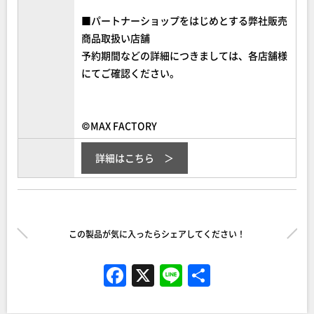
■パートナーショップをはじめとする弊社販売
商品取扱い店舗
予約期間などの詳細につきましては、各店舗様
にてご確認ください。
©MAX FACTORY
詳細はこちら
この製品が気に入ったらシェアしてください！
F
X
Li
共
a
n
有