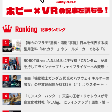
【昨今のプラモ“塗料・溶剤”事情】日本を代表する模
型用塗料「Mr.カラー」やツールメーカーである「GSI
クレオス」が語るラッカー塗料の未来とは？
ROBOT魂 ver. A.N.I.M.E.に主役機「Zガンダム」が満
を持してラインナップ！ウェイブライダーへの変形、
劇中どおりのプロポーションを再現【機動戦士Zガン
映画『機動戦士ガンダム 閃光のハサウェイ キルケーの
ダム】
魔女』の見放題配信が8月31日（月）よりスタート！
Prime Videoで国内独占配信
『モンスターハンター』天空の王者・リオレウスが青
島文化教材社「PLAfig.」にラインナップ！原型・蟹蟲
修造氏の彩色作例で超ハイディテールかつ躍動感に満