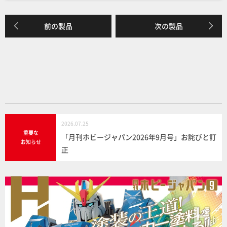
c
e
e
前の製品
次の製品
b
o
o
k
2026.07.25
重要な
「月刊ホビージャパン2026年9月号」お詫びと訂
お知らせ
正