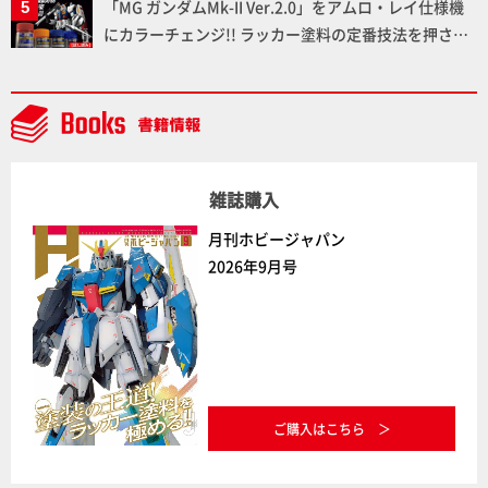
「MG ガンダムMk-II Ver.2.0」をアムロ・レイ仕様機
ちた造形をチェック
にカラーチェンジ!! ラッカー塗料の定番技法を押さえ
るだけでハイクオリティの作例に!!【試し読み】
雑誌購入
月刊ホビージャパン
2026年9月号
ご購入はこちら