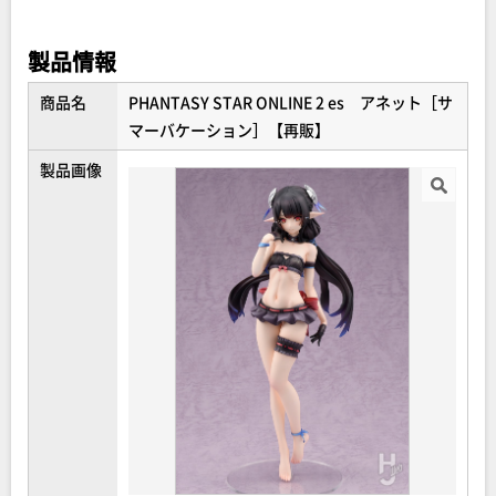
ほのかに紅潮した白い肌と水着のコントラストが美しい逸
品となりました。
製品情報
肌部分は「Smooth Skin」加工による“すべすべの手触
り”を実現。
商品名
PHANTASY STAR ONLINE 2 es アネット［サ
スカートは着脱可能で、よりセクシーなビキニ姿でもお楽
マーバケーション］【再販】
しみいただけます。
製品画像
さらに、アネットと一緒に「ジェネ」の再販も決定！！
二人揃えて、デラックスな常夏ビーチの探索へお出かけく
ださい。