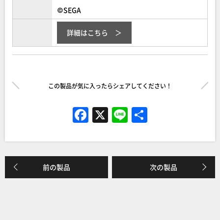
©SEGA
詳細はこちら
この製品が気に入ったらシェアしてください！
F
X
Li
共
a
n
有
c
e
e
前の製品
次の製品
b
o
o