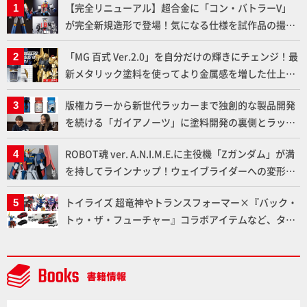
【完全リニューアル】超合金に「コン・バトラーV」
が完全新規造形で登場！気になる仕様を試作品の撮り
下ろしでご紹介!!さらに「大鉄人17」＆「ワンエイ
「MG 百式 Ver.2.0」を自分だけの輝きにチェンジ！最
ト」セット情報もお届け！【超合金の魂】
新メタリック塗料を使ってより金属感を増した仕上が
りに!!【試し読み】
版権カラーから新世代ラッカーまで独創的な製品開発
を続ける「ガイアノーツ」に塗料開発の裏側とラッカ
ー塗料の未来についてインタビュー！
ROBOT魂 ver. A.N.I.M.E.に主役機「Zガンダム」が満
を持してラインナップ！ウェイブライダーへの変形、
劇中どおりのプロポーションを再現【機動戦士Zガン
トイライズ 超竜神やトランスフォーマー×『バック・
ダム】
トゥ・ザ・フューチャー』コラボアイテムなど、タカ
ラトミーの注目アイテムをチェック!!【タカラトミー
NEWITEM】