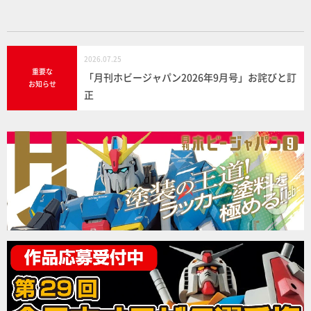
k
2026.07.25
重要な
「月刊ホビージャパン2026年9月号」お詫びと訂
お知らせ
正