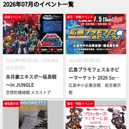
2026年07月のイベント一覧
店舗イベント
展示・物販イベント
2026年6月5日(金)～2026年8
2026年7月5日(日)
月31日(月)
広島プラモフェス＆ホビ
永井豪エキスポ～延長戦
ーマーケット 2026 Sum
～in JUNGLE
mer
広島中小企業会館 総合展示
空想的機械館 メカストア
館
模型展示会
展示・物販イベント