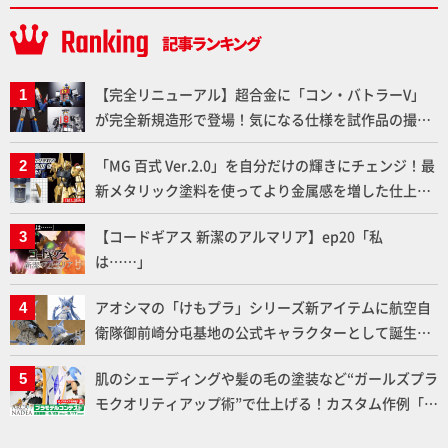
【完全リニューアル】超合金に「コン・バトラーV」
が完全新規造形で登場！気になる仕様を試作品の撮り
下ろしでご紹介!!さらに「大鉄人17」＆「ワンエイ
「MG 百式 Ver.2.0」を自分だけの輝きにチェンジ！最
ト」セット情報もお届け！【超合金の魂】
新メタリック塗料を使ってより金属感を増した仕上が
りに!!【試し読み】
【コードギアス 新潔のアルマリア】ep20「私
は……」
アオシマの「けもプラ」シリーズ新アイテムに航空自
衛隊御前崎分屯基地の公式キャラクターとして誕生し
た「おまねこ」が着任！けもプラ公式サイト限定版と
肌のシェーディングや髪の毛の塗装など“ガールズプラ
通常版の2ラインで発売！
モクオリティアップ術”で仕上げる！カスタム作例「白
騎士ソフィエラ」が完成！【「アルカナディアプラモ