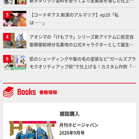
新メタリック塗料を使ってより金属感を増した仕上が
りに!!【試し読み】
【コードギアス 新潔のアルマリア】ep20「私
は……」
アオシマの「けもプラ」シリーズ新アイテムに航空自
衛隊御前崎分屯基地の公式キャラクターとして誕生し
た「おまねこ」が着任！けもプラ公式サイト限定版と
肌のシェーディングや髪の毛の塗装など“ガールズプラ
通常版の2ラインで発売！
モクオリティアップ術”で仕上げる！カスタム作例「白
騎士ソフィエラ」が完成！【「アルカナディアプラモ
デルコンテスト」～8月17日（月）11:59まで応募受付
中】
雑誌購入
月刊ホビージャパン
2026年9月号