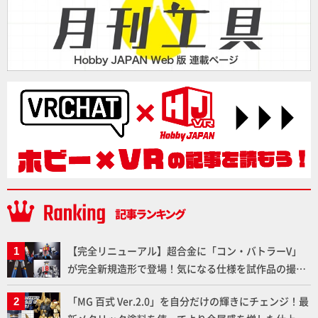
【完全リニューアル】超合金に「コン・バトラーV」
が完全新規造形で登場！気になる仕様を試作品の撮り
下ろしでご紹介!!さらに「大鉄人17」＆「ワンエイ
「MG 百式 Ver.2.0」を自分だけの輝きにチェンジ！最
ト」セット情報もお届け！【超合金の魂】