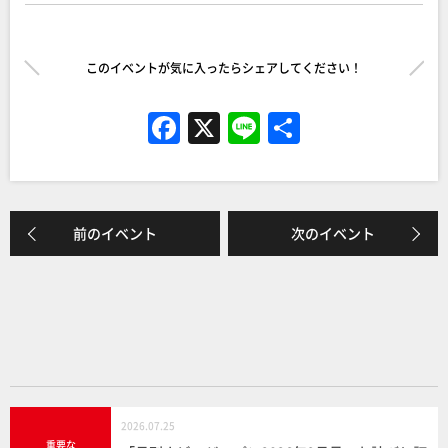
このイベントが気に入ったらシェアしてください！
F
X
Li
共
a
n
有
c
e
e
前のイベント
次のイベント
b
o
o
k
2026.07.25
重要な